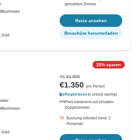
r
genutztem Zimmer
willkommen
Reise ansehen
Broschüre herunterladen
25% sparen
Ab
€1.800
€1.350
pro Person
Registrieren
to unlock savings
water
Preis basierend auf privatem
Doppelzimmer
willkommen
Buchung erfordert mind. 2
Reisende