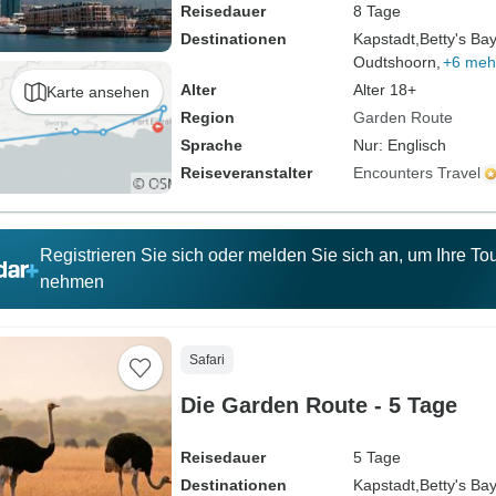
Reisedauer
8 Tage
Destinationen
Kapstadt,
Betty's Bay
Oudtshoorn,
+6 meh
Alter
Alter 18+
Karte ansehen
Region
Garden Route
Sprache
Nur: Englisch
Reiseveranstalter
Encounters Travel
Registrieren Sie sich oder melden Sie sich an, um Ihre T
nehmen
Safari
Die Garden Route - 5 Tage
Reisedauer
5 Tage
Destinationen
Kapstadt,
Betty's Bay