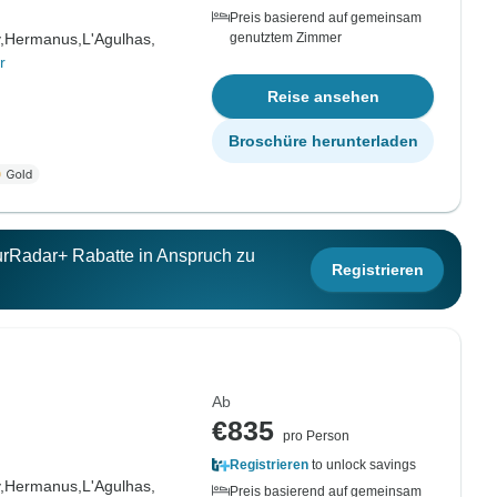
Preis basierend auf gemeinsam
,
Hermanus,
L'Agulhas,
genutztem Zimmer
r
Reise ansehen
Broschüre herunterladen
ourRadar+ Rabatte in Anspruch zu
Registrieren
Ab
€835
pro Person
Registrieren
to unlock savings
,
Hermanus,
L'Agulhas,
Preis basierend auf gemeinsam