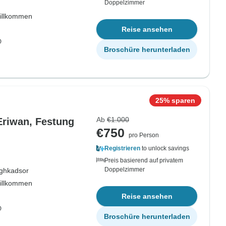
Doppelzimmer
willkommen
Reise ansehen
D
Broschüre herunterladen
25% sparen
Ab
€1.000
Eriwan, Festung
€750
pro Person
Registrieren
to unlock savings
Preis basierend auf privatem
Doppelzimmer
ghkadsor
willkommen
Reise ansehen
D
Broschüre herunterladen