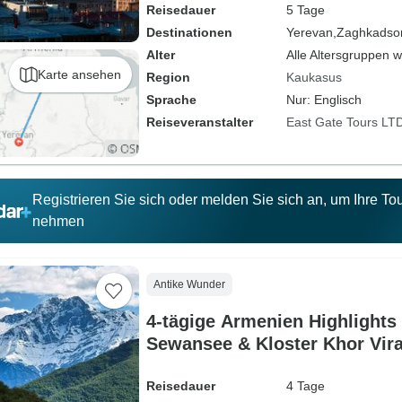
Reisedauer
5 Tage
Destinationen
Yerevan,
Zaghkadso
Alter
Alle Altersgruppen 
Karte ansehen
Region
Kaukasus
Sprache
Nur: Englisch
Reiseveranstalter
East Gate Tours LT
Registrieren Sie sich oder melden Sie sich an, um Ihre T
nehmen
Antike Wunder
4-tägige Armenien Highlights
Sewansee & Kloster Khor Vir
Reisedauer
4 Tage