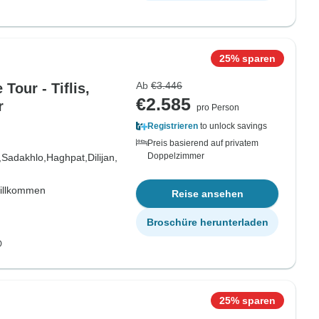
25% sparen
Ab
€3.446
Tour - Tiflis,
€2.585
r
pro Person
Registrieren
to unlock savings
Preis basierend auf privatem
Doppelzimmer
,
Sadakhlo,
Haghpat,
Dilijan,
willkommen
Reise ansehen
Broschüre herunterladen
D
25% sparen