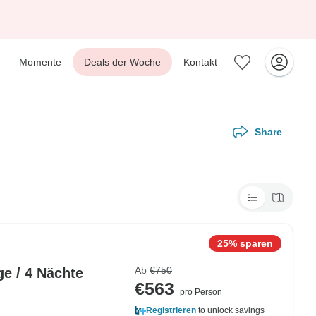
Momente
Deals der Woche
Kontakt
Share
25% sparen
Ab
€750
e / 4 Nächte
€563
pro Person
Registrieren
to unlock savings