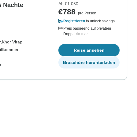
Ab
€1.050
5 Nächte
€788
pro Person
Registrieren
to unlock savings
Preis basierend auf privatem
Doppelzimmer
,
Khor Virap
willkommen
Reise ansehen
Broschüre herunterladen
D