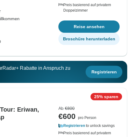
Preis basierend auf privatem
Doppelzimmer
r
willkommen
Reise ansehen
Broschüre herunterladen
D
ourRadar+ Rabatte in Anspruch zu
Registrieren
25% sparen
Ab
€800
 Tour: Eriwan,
€600
ap
pro Person
Registrieren
to unlock savings
Preis basierend auf privatem