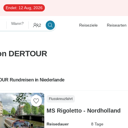
Endet:
12 Aug, 2026
Wann?
2
Reiseziele
Reisearten
von DERTOUR
UR Rundreisen in Niederlande
Flusskreuzfahrt
MS Rigoletto - Nordholland
Reisedauer
8 Tage