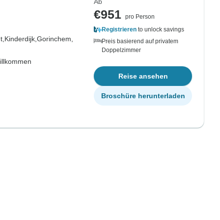
Ab
€951
pro Person
Registrieren
to unlock savings
t,
Kinderdijk,
Gorinchem,
Preis basierend auf privatem
Doppelzimmer
willkommen
Reise ansehen
Broschüre herunterladen