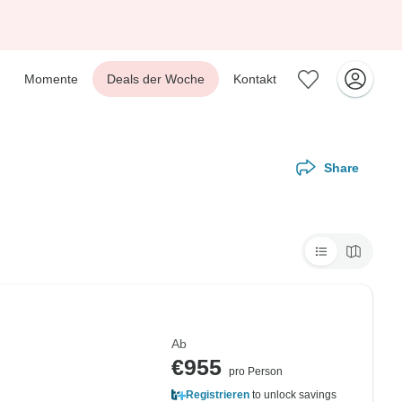
Momente
Deals der Woche
Kontakt
Share
Ab
€955
pro Person
Registrieren
to unlock savings