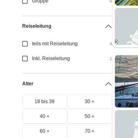
Gruppe
5
Reiseleitung
teils mit Reiseleitung
4
Inkl. Reiseleitung
1
Alter
18 bis 39
30 +
40 +
50 +
60 +
70 +