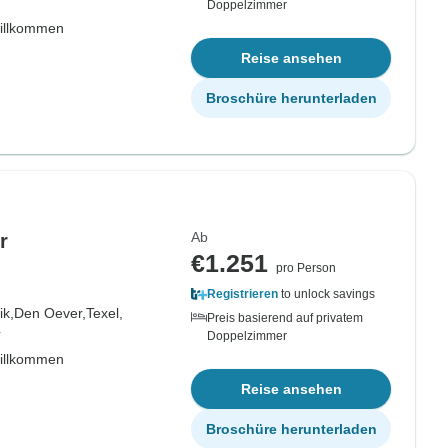
Doppelzimmer
willkommen
Reise ansehen
Broschüre herunterladen
Ab
r
€1.251
pro Person
Registrieren
to unlock savings
k,
Den Oever,
Texel,
Preis basierend auf privatem
r
Doppelzimmer
willkommen
Reise ansehen
Broschüre herunterladen