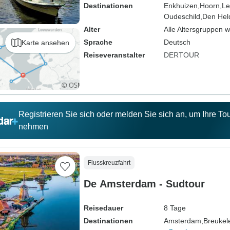
Destinationen
Enkhuizen,
Hoorn,
Le
Oudeschild,
Den Hel
Alter
Alle Altersgruppen 
Sprache
Deutsch
Karte ansehen
Reiseveranstalter
DERTOUR
Registrieren Sie sich oder melden Sie sich an, um Ihre T
nehmen
Flusskreuzfahrt
De Amsterdam - Sudtour
Reisedauer
8 Tage
Destinationen
Amsterdam,
Breukel