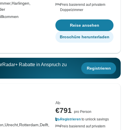
mmer,
Harlingen,
Preis basierend auf privatem
der
Doppelzimmer
willkommen
Reise ansehen
Broschüre herunterladen
ourRadar+ Rabatte in Anspruch zu
Registrieren
Ab
€791
pro Person
Registrieren
to unlock savings
en,
Utrecht,
Rotterdam,
Delft,
Preis basierend auf privatem