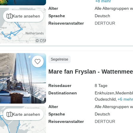
+8 mehr
Alter
Alle Altersgruppen 
Sprache
Deutsch
Karte ansehen
Reiseveranstalter
DERTOUR
Segelreise
Mare fan Fryslan - Wattenmee
Reisedauer
8 Tage
Destinationen
Enkhuizen,
Medembli
Oudeschild,
+6 meh
Alter
Alle Altersgruppen 
Sprache
Deutsch
Karte ansehen
Reiseveranstalter
DERTOUR