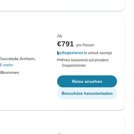
Ab
€791
pro Person
Registrieren
to unlock savings
 Duurstede,
Arnhem,
Preis basierend auf privatem
6 mehr
Doppelzimmer
willkommen
Reise ansehen
Broschüre herunterladen