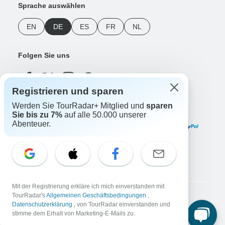
Sprache auswählen
EN
DE
ES
FR
NL
Folgen Sie uns
Registrieren und sparen
Werden Sie TourRadar+ Mitglied und
sparen
Zahlungsmethoden
Sie bis zu 7%
auf alle 50.000 unserer
Abenteuer.
Unsere App herunterladen
Mit der Registrierung erkläre ich mich einverstanden mit
TourRadar's
Allgemeinen Geschäftsbedingungen
,
Copyright © TourRadar. Alle Rechte vorbehalten.
Datenschutzerklärung
, von TourRadar einverstanden und
Impressum
Datenschutzerklärung
Cookies
AGB
stimme dem Erhalt von Marketing-E-Mails zu.