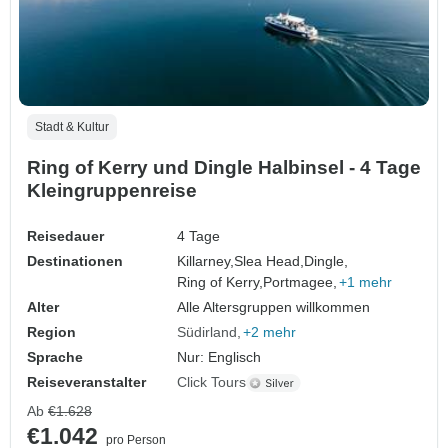
Stadt & Kultur
Ring of Kerry und Dingle Halbinsel - 4 Tage
Kleingruppenreise
Reisedauer
4 Tage
Destinationen
Killarney,
Slea Head,
Dingle,
Ring of Kerry,
Portmagee,
+1 mehr
Alter
Alle Altersgruppen willkommen
Region
Südirland
+2 mehr
Sprache
Nur: Englisch
Reiseveranstalter
Click Tours
Ab
€1.628
€1.042
pro Person