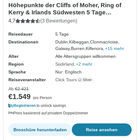
Höhepunkte der Cliffs of Moher, Ring of
Kerry & Irlands Südwesten 5 Tage
Kleingruppe
4,7
(3 Bewertungen)
Reisedauer
5 Tage
Destinationen
Dublin,
Kilbeggan,
Clonmacnoise,
Galway,
Burren,
Kilfenora,
+15 mehr
Alter
Alle Altersgruppen willkommen
Region
Südirland
+2 mehr
Sprache
Nur: Englisch
Reiseveranstalter
Click Tours
Ab
€2.421
€1.549
pro Person
Registrieren
to unlock savings
Preis basierend auf privatem Doppelzimmer
Broschüre herunterladen
Reise ansehen