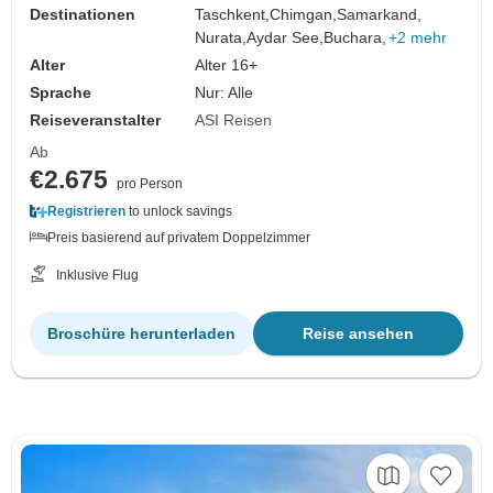
Destinationen
Taschkent,
Chimgan,
Samarkand,
Nurata,
Aydar See,
Buchara,
+2 mehr
Alter
Alter 16+
Sprache
Nur: Alle
Reiseveranstalter
ASI Reisen
Ab
€2.675
pro Person
Registrieren
to unlock savings
Preis basierend auf privatem Doppelzimmer
Inklusive Flug
Broschüre herunterladen
Reise ansehen