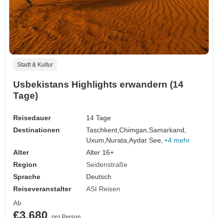
Stadt & Kultur
Usbekistans Highlights erwandern (14
Tage)
Reisedauer
14 Tage
Destinationen
Taschkent,
Chimgan,
Samarkand,
Uxum,
Nurata,
Aydar See,
+4 mehr
Alter
Alter 16+
Region
Seidenstraße
Sprache
Deutsch
Reiseveranstalter
ASI Reisen
Ab
€3.680
pro Person