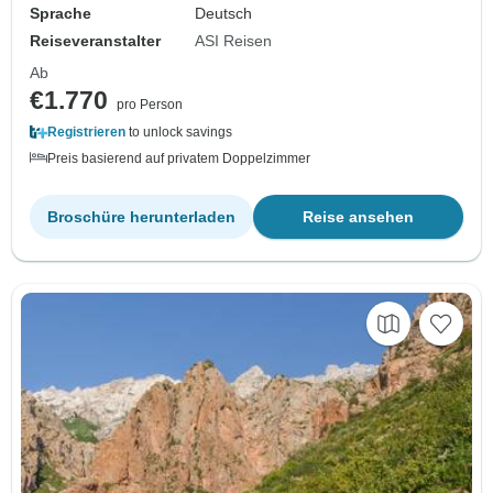
Sprache
Deutsch
Reiseveranstalter
ASI Reisen
Ab
€1.770
pro Person
Registrieren
to unlock savings
Preis basierend auf privatem Doppelzimmer
Broschüre herunterladen
Reise ansehen