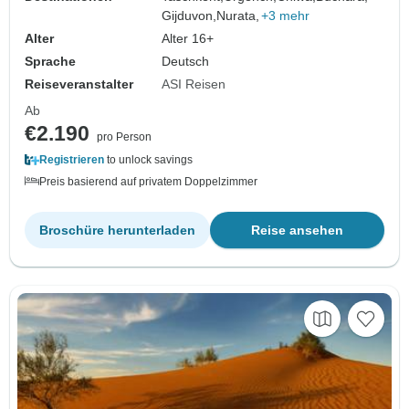
Gijduvon,
Nurata,
+3 mehr
Alter
Alter 16+
Sprache
Deutsch
Reiseveranstalter
ASI Reisen
Ab
€2.190
pro Person
Registrieren
to unlock savings
Preis basierend auf privatem Doppelzimmer
Broschüre herunterladen
Reise ansehen