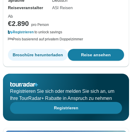
Sprache
Deutsch
Reiseveranstalter
ASI Reisen
Ab
€2.890
pro Person
Registrieren
to unlock savings
Preis basierend auf privatem Doppelzimmer
Broschüre herunterladen
Reise ansehen
Registrieren Sie sich oder melden Sie sich an, um
Ihre TourRadar+ Rabatte in Anspruch zu nehmen
Registrieren