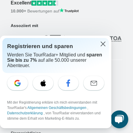
Excellent
10.000+
Bewertungen auf
Assoziiert mit
Registrieren und sparen
Werden Sie TourRadar+ Mitglied und
sparen
Sie bis zu 7%
auf alle 50.000 unserer
Abenteuer.
Unternehmen
Über uns
Karriere
Jetzt bewerben!
Mit der Registrierung erkläre ich mich einverstanden mit
Reisende
TourRadar's
Allgemeinen Geschäftsbedingungen
,
Abenteuer gewinnen
Jetzt mitmachen!
Datenschutzerklärung
, von TourRadar einverstanden und
stimme dem Erhalt von Marketing-E-Mails zu.
Warum TourRadar?
Nach Ihrer Buchung