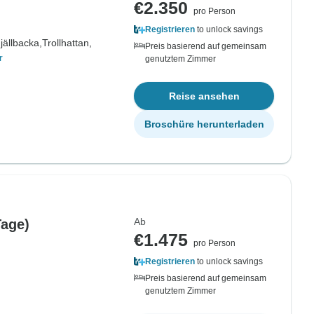
€2.350
pro Person
Registrieren
to unlock savings
jällbacka,
Trollhattan,
Preis basierend auf gemeinsam
r
genutztem Zimmer
Reise ansehen
Broschüre herunterladen
Ab
Tage)
€1.475
pro Person
Registrieren
to unlock savings
Preis basierend auf gemeinsam
genutztem Zimmer