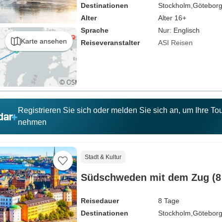
Destinationen
Stockholm,
Göteborg
Alter
Alter 16+
Sprache
Nur: Englisch
Karte ansehen
Reiseveranstalter
ASI Reisen
Registrieren Sie sich oder melden Sie sich an, um Ihre T
nehmen
Stadt & Kultur
Südschweden mit dem Zug (8
Reisedauer
8 Tage
Destinationen
Stockholm,
Göteborg