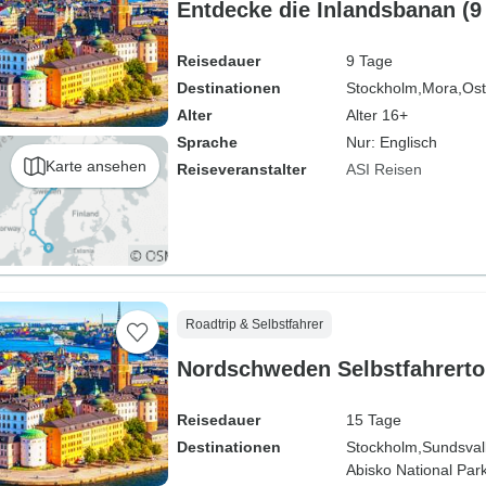
Entdecke die Inlandsbanan (9
Reisedauer
9 Tage
Destinationen
Stockholm,
Mora,
Ost
Alter
Alter 16+
Sprache
Nur: Englisch
Karte ansehen
Reiseveranstalter
ASI Reisen
Roadtrip & Selbstfahrer
Nordschweden Selbstfahrertou
Reisedauer
15 Tage
Destinationen
Stockholm,
Sundsvall
Abisko National Park