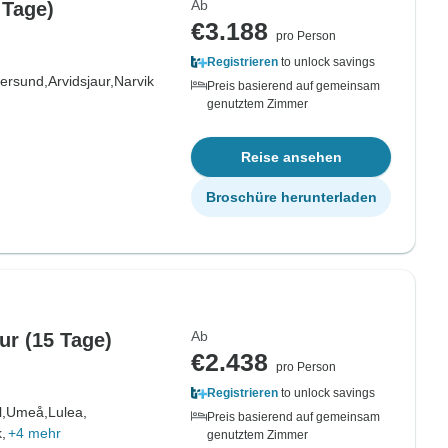
Ab
 Tage)
€3.188
pro Person
Registrieren
to unlock savings
ersund,
Arvidsjaur,
Narvik
Preis basierend auf gemeinsam
genutztem Zimmer
Reise ansehen
Broschüre herunterladen
Ab
r (15 Tage)
€2.438
pro Person
Registrieren
to unlock savings
,
Umeå,
Lulea,
Preis basierend auf gemeinsam
,
+4 mehr
genutztem Zimmer