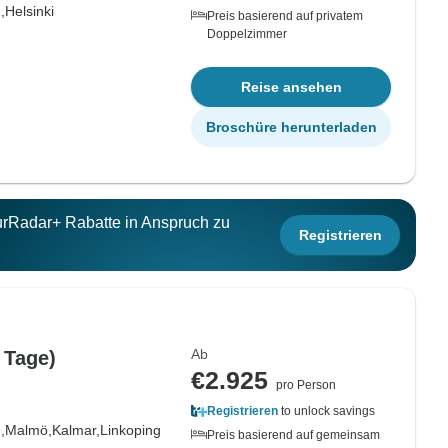
,
Helsinki
Preis basierend auf privatem
Doppelzimmer
Reise ansehen
Broschüre herunterladen
ourRadar+ Rabatte in Anspruch zu
Registrieren
Ab
 Tage)
€2.925
pro Person
Registrieren
to unlock savings
,
Malmö,
Kalmar,
Linkoping
Preis basierend auf gemeinsam