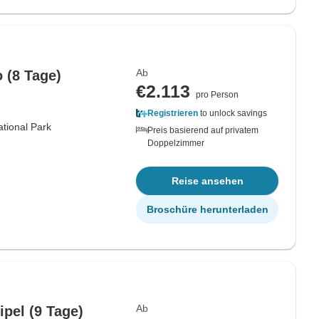
Ab
Nordlicht-Abenteuer in Abisko (8 Tage)
€2.113
pro Person
Registrieren
to unlock savings
tional Park
Preis basierend auf privatem
Doppelzimmer
Reise ansehen
Broschüre herunterladen
Ab
pel (9 Tage)