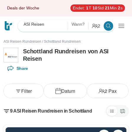
Deals der Woche
Endet:
1
T
10
Std
21
Min
1
s
ASI Reisen
Wann?
2
ASI Reisen Rundreisen
/
Schottland Rundreisen
Schottland Rundreisen von ASI
Reisen
Share
Filter
Datum
2
Pax
9 ASI Reisen Rundreisen in Schottland