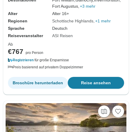
Destinationen
Fort William,
Gairlochy,
Invermoriston,
Fort Augustus,
+3 mehr
Alter
Alter 16+
Regionen
Schottische Highlands
+1 mehr
Sprache
Deutsch
Reiseveranstalter
ASI Reisen
Ab
€767
pro Person
Registrieren
für große Ersparnisse
Preis basierend auf privatem Doppelzimmer
Broschüre herunterladen
Reise ansehen