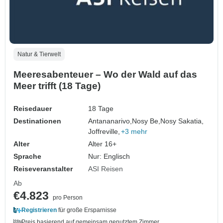
Natur & Tierwelt
Meeresabenteuer – Wo der Wald auf das
Meer trifft (18 Tage)
Reisedauer
18 Tage
Destinationen
Antananarivo,
Nosy Be,
Nosy Sakatia,
Joffreville,
+3 mehr
Alter
Alter 16+
Sprache
Nur: Englisch
Reiseveranstalter
ASI Reisen
Ab
€4.823
pro Person
Registrieren
für große Ersparnisse
Preis basierend auf gemeinsam genutztem Zimmer