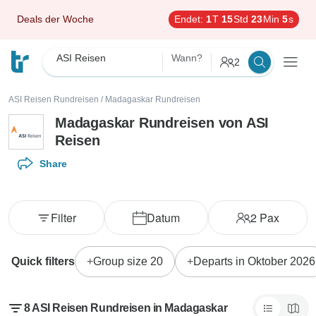
Deals der Woche
Endet:
1
T
15
Std
23
Min
4
s
ASI Reisen
Wann?
2
ASI Reisen Rundreisen
/
Madagaskar Rundreisen
Madagaskar Rundreisen von ASI
Reisen
Share
Filter
Datum
2
Pax
Quick filters
Group size 20
Departs in Oktober 2026
8 ASI Reisen Rundreisen in Madagaskar