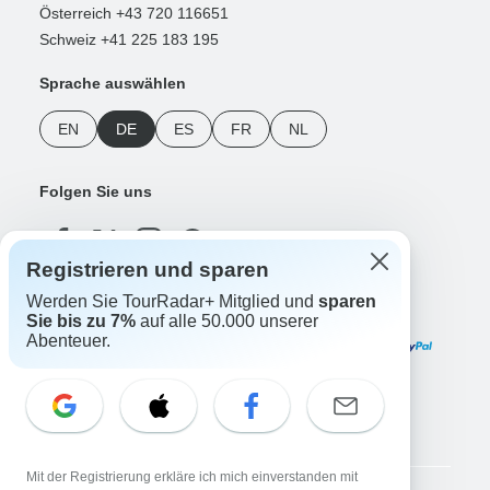
Österreich +43 720 116651
Schweiz +41 225 183 195
Sprache auswählen
EN
DE
ES
FR
NL
Folgen Sie uns
Registrieren und sparen
Werden Sie TourRadar+ Mitglied und
sparen
Zahlungsmethoden
Sie bis zu 7%
auf alle 50.000 unserer
Abenteuer.
Unsere App herunterladen
Mit der Registrierung erkläre ich mich einverstanden mit