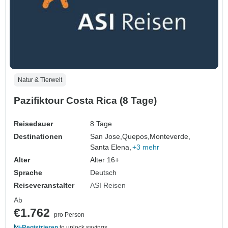
Natur & Tierwelt
Pazifiktour Costa Rica (8 Tage)
Reisedauer
8 Tage
Destinationen
San Jose,
Quepos,
Monteverde,
Santa Elena,
+3 mehr
Alter
Alter 16+
Sprache
Deutsch
Reiseveranstalter
ASI Reisen
Ab
€1.762
pro Person
Registrieren
to unlock savings