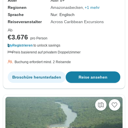
Alter
Alter 8+
Regionen
Amazonasbecken
+1 mehr
Sprache
Nur: Englisch
Reiseveranstalter
Across Caribbean Excursions
Ab
€3.676
pro Person
Registrieren
to unlock savings
Preis basierend auf privatem Doppelzimmer
Buchung erfordert mind. 2 Reisende
Broschüre herunterladen
Reise ansehen