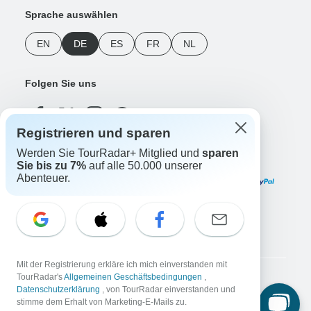
Sprache auswählen
EN
DE
ES
FR
NL
Folgen Sie uns
Registrieren und sparen
Werden Sie TourRadar+ Mitglied und
sparen
Zahlungsmethoden
Sie bis zu 7%
auf alle 50.000 unserer
Abenteuer.
Unsere App herunterladen
Mit der Registrierung erkläre ich mich einverstanden mit
TourRadar's
Allgemeinen Geschäftsbedingungen
,
Copyright © TourRadar. Alle Rechte vorbehalten.
Datenschutzerklärung
, von TourRadar einverstanden und
Impressum
Datenschutzerklärung
Cookies
AGB
stimme dem Erhalt von Marketing-E-Mails zu.