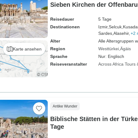
Sieben Kirchen der Offenbaru
Reisedauer
5 Tage
Destinationen
Izmir,
Selcuk,
Kusadas
Sardes,
Alasehir,
+2 
Alter
Alle Altersgruppen 
Region
Westtürkei
Ägäis
Karte ansehen
Sprache
Nur: Englisch
Reiseveranstalter
Across Africa Tours 
Antike Wunder
Biblische Stätten in der Türkei 
Tage