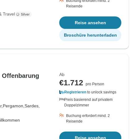
Buchung erfordert mind. 2
Reisende
& Travel
Reise ansehen
Broschüre herunterladen
Ab
r Offenbarung
€1.712
pro Person
Registrieren
to unlock savings
Preis basierend auf privatem
Doppelzimmer
r,
Pergamon,
Sardes,
Buchung erfordert mind. 2
willkommen
Reisende
Reise ansehen