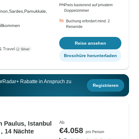
Preis basierend auf privatem
Doppelzimmer
mon,
Sardes,
Pamukkale,
Buchung erfordert mind. 2
willkommen
Reisende
Reise ansehen
& Travel
Broschüre herunterladen
ourRadar+ Rabatte in Anspruch zu
Registrieren
Ab
n Paulus, Istanbul
€4.058
& Kappadokien Reise 15 Tage , 14 Nächte
pro Person