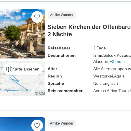
Antike Wunder
Sieben Kirchen der Offenbaru
2 Nächte
Reisedauer
3 Tage
Destinationen
Izmir,
Selcuk,
Kusadas
Alasehir,
+2 mehr
Alter
Alle Altersgruppen 
Karte ansehen
Region
Westtürkei
Ägäis
Sprache
Nur: Englisch
Reiseveranstalter
Across Africa Tours 
Antike Wunder