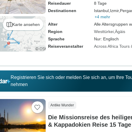
Reisedauer
8 Tage
Destinationen
Istanbul,
Izmir,
Perga
+4 mehr
Alter
Alle Altersgruppen 
Karte ansehen
Region
Westtürkei
Ägäis
Sprache
Nur: Englisch
Reiseveranstalter
Across Africa Tours 
Registrieren Sie sich oder melden Sie sich an, um Ihre T
nehmen
Antike Wunder
Die Missionsreise des heilige