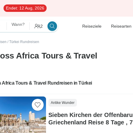
Endet:
12 Aug, 2026
avel
Wann?
2
Reiseziele
Reisearten
isen
/
Türkei Rundreisen
oss Africa Tours & Travel
 Africa Tours & Travel Rundreisen in Türkei
Antike Wunder
Sieben Kirchen der Offenbaru
Griec