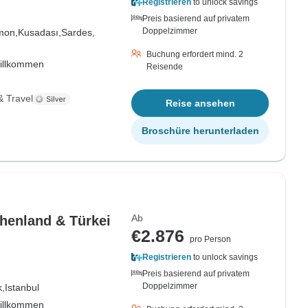
Registrieren
to unlock savings
Preis basierend auf privatem
Doppelzimmer
mon,
Kusadası,
Sardes,
Buchung erfordert mind. 2
willkommen
Reisende
& Travel
Reise ansehen
Broschüre herunterladen
Ab
chenland & Türkei
€2.876
pro Person
Registrieren
to unlock savings
Preis basierend auf privatem
Doppelzimmer
k,
Istanbul
willkommen