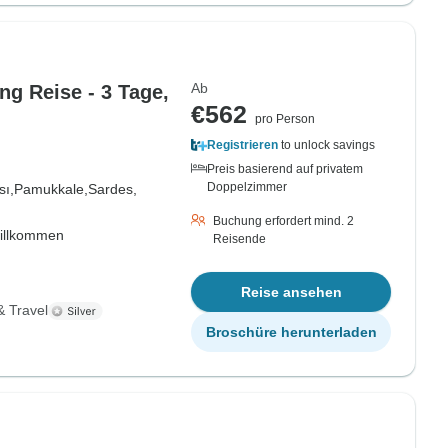
Ab
ng Reise - 3 Tage,
€562
pro Person
Registrieren
to unlock savings
Preis basierend auf privatem
Doppelzimmer
ı,
Pamukkale,
Sardes,
Buchung erfordert mind. 2
willkommen
Reisende
Reise ansehen
& Travel
Broschüre herunterladen