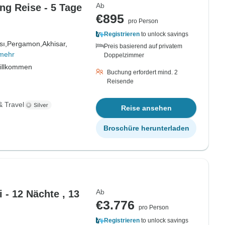
Ab
ng Reise - 5 Tage
€895
pro Person
Registrieren
to unlock savings
ı,
Pergamon,
Akhisar,
Preis basierend auf privatem
mehr
Doppelzimmer
willkommen
Buchung erfordert mind. 2
Reisende
& Travel
Reise ansehen
Broschüre herunterladen
Ab
- 12 Nächte , 13
€3.776
pro Person
Registrieren
to unlock savings