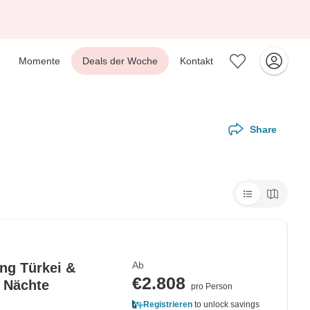
Momente
Deals der Woche
Kontakt
Share
Ab
ng Türkei &
€2.808
henland Reise 8 Tage , 7 Nächte
pro Person
Registrieren
to unlock savings