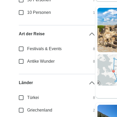
7
10 Personen
1
Art der Reise
Festivals & Events
8
Antike Wunder
8
Länder
Türkei
8
Griechenland
2