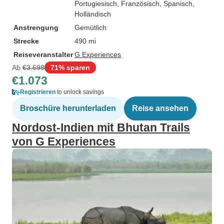
Portugiesisch, Französisch, Spanisch,
Holländisch
Anstrengung
Gemütlich
Strecke
490 mi
Reiseveranstalter
G Experiences
Ab
€3.698
71% sparen
€1.073
Registrieren
to unlock savings
Broschüre herunterladen
Reise ansehen
Nordost-Indien mit Bhutan Trails
von G Experiences