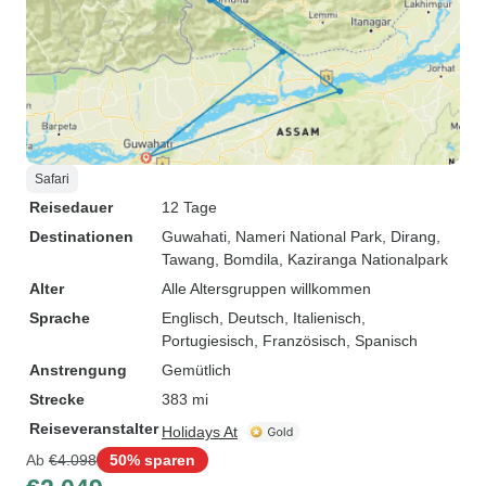
Safari
Reisedauer
12 Tage
Destinationen
Guwahati
, Nameri National Park
, Dirang
,
Tawang
, Bomdila
, Kaziranga Nationalpark
Alter
Alle Altersgruppen willkommen
Sprache
Englisch, Deutsch, Italienisch,
Portugiesisch, Französisch, Spanisch
Anstrengung
Gemütlich
Strecke
383 mi
Reiseveranstalter
Holidays At
Ab
€4.098
50% sparen