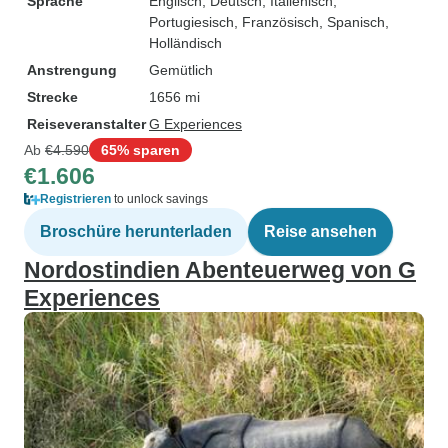
Sprache
Englisch, Deutsch, Italienisch,
Portugiesisch, Französisch, Spanisch,
Holländisch
Anstrengung
Gemütlich
Strecke
1656 mi
Reiseveranstalter
G Experiences
Ab
€4.590
65% sparen
€1.606
Registrieren
to unlock savings
Broschüre herunterladen
Reise ansehen
Nordostindien Abenteuerweg von G
Experiences