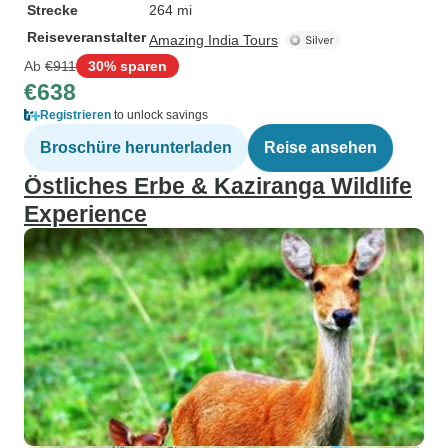
Strecke
264 mi
Reiseveranstalter
Amazing India Tours
Ab
€911
30% sparen
€638
Registrieren
to unlock savings
Broschüre herunterladen
Reise ansehen
Östliches Erbe & Kaziranga Wildlife
Experience