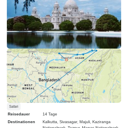
Safari
Reisedauer
14 Tage
Destinationen
Kalkutta
, Sivasagar
, Majuli
, Kaziranga
Nationalpark
, Tezpur
, Manas Nationalpark
,