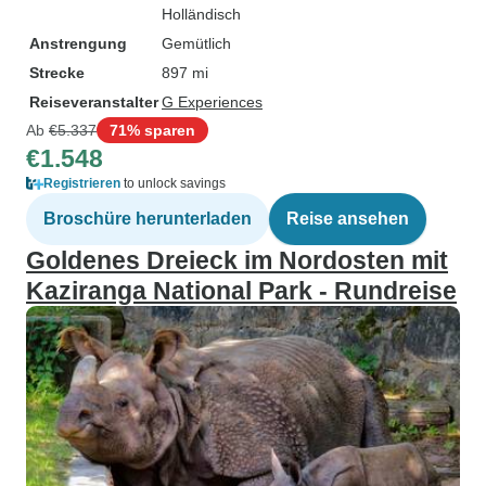
Holländisch
Anstrengung
Gemütlich
Strecke
897 mi
Reiseveranstalter
G Experiences
Ab
€5.337
71% sparen
€1.548
Registrieren
to unlock savings
Broschüre herunterladen
Reise ansehen
Goldenes Dreieck im Nordosten mit
Kaziranga National Park - Rundreise