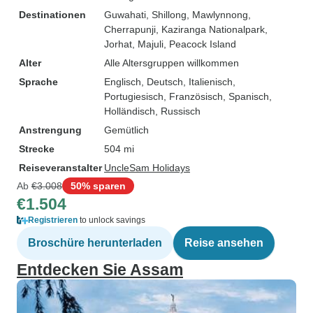
Destinationen
Guwahati
, Shillong
, Mawlynnong
,
Cherrapunji
, Kaziranga Nationalpark
,
Jorhat
, Majuli
, Peacock Island
Alter
Alle Altersgruppen willkommen
Sprache
Englisch, Deutsch, Italienisch,
Portugiesisch, Französisch, Spanisch,
Holländisch, Russisch
Anstrengung
Gemütlich
Strecke
504 mi
Reiseveranstalter
UncleSam Holidays
Ab
€3.008
50% sparen
€1.504
Registrieren
to unlock savings
Broschüre herunterladen
Reise ansehen
Entdecken Sie Assam