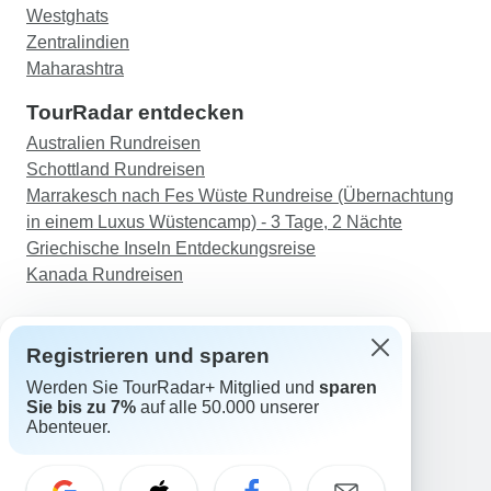
Westghats
Zentralindien
Maharashtra
TourRadar entdecken
Australien Rundreisen
Schottland Rundreisen
Marrakesch nach Fes Wüste Rundreise (Übernachtung
in einem Luxus Wüstencamp) - 3 Tage, 2 Nächte
Griechische Inseln Entdeckungsreise
Kanada Rundreisen
Registrieren und sparen
Werden Sie TourRadar+ Mitglied und
sparen
Support
Sie bis zu 7%
auf alle 50.000 unserer
Kontakt
Abenteuer.
Deutschland +49 157 3599 5047
Österreich +43 720 116651