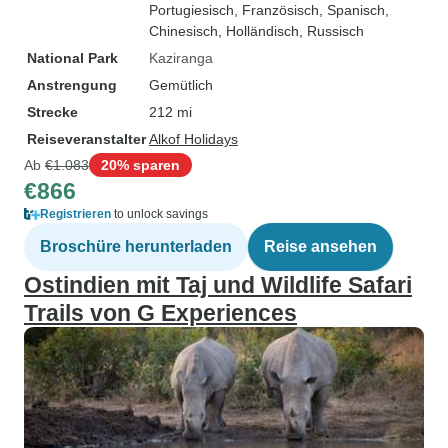
Portugiesisch, Französisch, Spanisch,
Chinesisch, Holländisch, Russisch
National Park
Kaziranga
Anstrengung
Gemütlich
Strecke
212 mi
Reiseveranstalter
Alkof Holidays
Ab
€1.083
20% sparen
€866
Registrieren
to unlock savings
Broschüre herunterladen
Reise ansehen
Ostindien mit Taj und Wildlife Safari
Trails von G Experiences