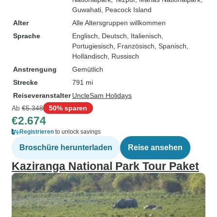
Guwahati
, Peacock Island
Alter
Alle Altersgruppen willkommen
Sprache
Englisch, Deutsch, Italienisch,
Portugiesisch, Französisch, Spanisch,
Holländisch, Russisch
Anstrengung
Gemütlich
Strecke
791 mi
Reiseveranstalter
UncleSam Holidays
Ab
€5.348
50% sparen
€2.674
Registrieren
to unlock savings
Broschüre herunterladen
Reise ansehen
Kaziranga National Park Tour Paket