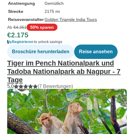
Anstrengung
Gemütlich
Strecke
2175 mi
Reiseveranstalter
Golden Triangle India Tours
Ab
€4.351
50% sparen
€2.175
Registrieren
to unlock savings
Broschüre herunterladen
Reise ansehen
Tiger im Pench Nationalpark und
Tadoba Nationalpark ab Nagpur - 7
Tage
5,0
(7 Bewertungen)