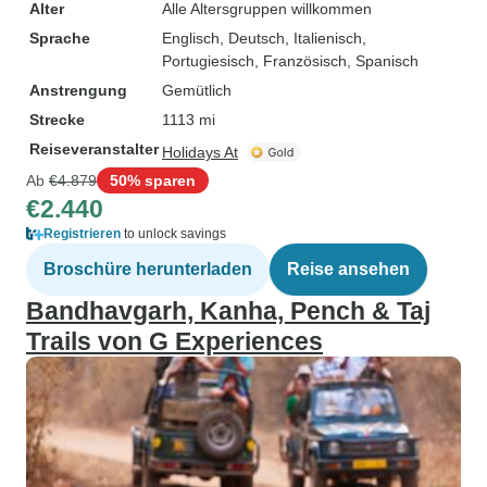
Alter
Alle Altersgruppen willkommen
Sprache
Englisch, Deutsch, Italienisch,
Portugiesisch, Französisch, Spanisch
Anstrengung
Gemütlich
Strecke
1113 mi
Reiseveranstalter
Holidays At
Ab
€4.879
50% sparen
€2.440
Registrieren
to unlock savings
Broschüre herunterladen
Reise ansehen
Bandhavgarh, Kanha, Pench & Taj
Trails von G Experiences