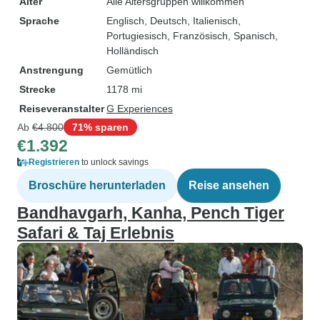
Alter
Alle Altersgruppen willkommen
Sprache
Englisch, Deutsch, Italienisch,
Portugiesisch, Französisch, Spanisch,
Holländisch
Anstrengung
Gemütlich
Strecke
1178 mi
Reiseveranstalter
G Experiences
Ab
€4.800
71% sparen
€1.392
Registrieren
to unlock savings
Broschüre herunterladen
Reise ansehen
Bandhavgarh, Kanha, Pench Tiger
Safari & Taj Erlebnis