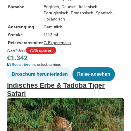
Sprache
Englisch, Deutsch, Italienisch,
Portugiesisch, Französisch, Spanisch,
Holländisch
Anstrengung
Gemütlich
Strecke
1113 mi
Reiseveranstalter
G Experiences
Ab
€4.627
71% sparen
€1.342
Registrieren
to unlock savings
Broschüre herunterladen
Reise ansehen
Indisches Erbe & Tadoba Tiger
Safari