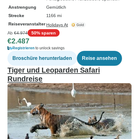
Anstrengung
Gemütlich
Strecke
1166 mi
Reiseveranstalter
Holidays At
Ab
€4.974
50% sparen
€2.487
Registrieren
to unlock savings
Broschüre herunterladen
Reise ansehen
Tiger und Leoparden Safari
Rundreise