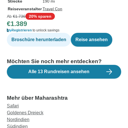
Strecke
190 mi
Reiseveranstalter
Travel Con
Ab
€1.736
20% sparen
€1.389
Registrieren
to unlock savings
Broschüre herunterladen
Reise ansehen
Möchten Sie noch mehr entdecken?
Alle 13 Rundreisen ansehen
Mehr über Maharashtra
Safari
Goldenes Dreieck
Nordindien
Südindien