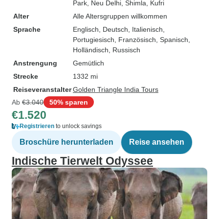
Park
, Neu Delhi
, Shimla
, Kufri
Alter
Alle Altersgruppen willkommen
Sprache
Englisch, Deutsch, Italienisch,
Portugiesisch, Französisch, Spanisch,
Holländisch, Russisch
Anstrengung
Gemütlich
Strecke
1332 mi
Reiseveranstalter
Golden Triangle India Tours
Ab
€3.040
50% sparen
€1.520
Registrieren
to unlock savings
Broschüre herunterladen
Reise ansehen
Indische Tierwelt Odyssee