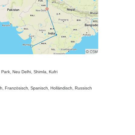
l Park
, Neu Delhi
, Shimla
, Kufri
sch, Französisch, Spanisch, Holländisch, Russisch