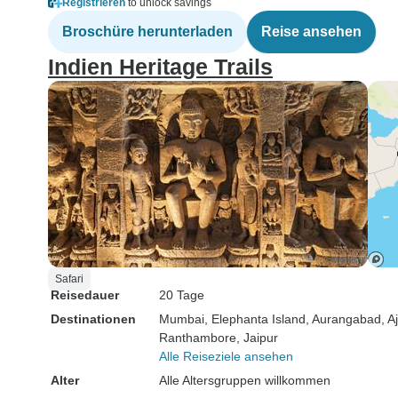
Registrieren
to unlock savings
Broschüre herunterladen
Reise ansehen
Indien Heritage Trails
Safari
Reisedauer
20 Tage
Destinationen
Mumbai
, Elephanta Island
, Aurangabad
, A
Ranthambore
, Jaipur
Alle Reiseziele ansehen
Alter
Alle Altersgruppen willkommen