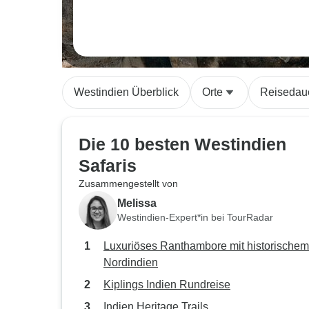
Westindien Überblick
Orte
Reisedau
Die 10 besten Westindien
Safaris
Zusammengestellt von
Melissa
Westindien-Expert*in bei TourRadar
Luxuriöses Ranthambore mit historischem
Nordindien
Kiplings Indien Rundreise
Indien Heritage Trails