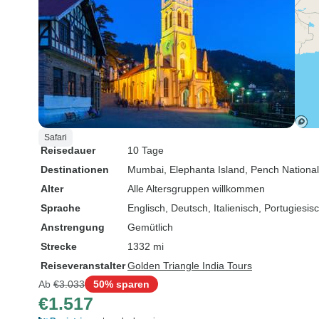
Safari
Reisedauer
10 Tage
Destinationen
Mumbai
, Elephanta Island
, Pench Nationa
Alter
Alle Altersgruppen willkommen
Sprache
Englisch, Deutsch, Italienisch, Portugiesi
Anstrengung
Gemütlich
Strecke
1332 mi
Reiseveranstalter
Golden Triangle India Tours
Ab
€3.033
50% sparen
€1.517