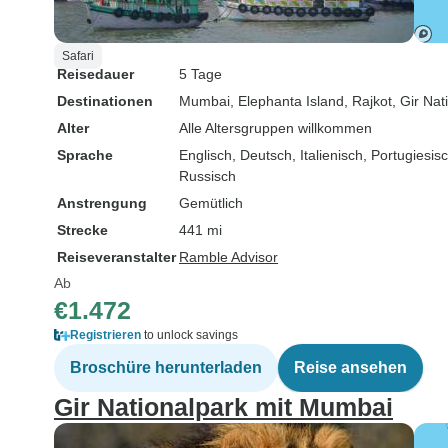
Safari
Reisedauer
5 Tage
Destinationen
Mumbai
, Elephanta Island
, Rajkot
, Gir Nat
Alter
Alle Altersgruppen willkommen
Sprache
Englisch, Deutsch, Italienisch, Portugiesi
Russisch
Anstrengung
Gemütlich
Strecke
441 mi
Reiseveranstalter
Ramble Advisor
Ab
€1.472
Registrieren
to unlock savings
Broschüre herunterladen
Reise ansehen
Gir Nationalpark mit Mumbai