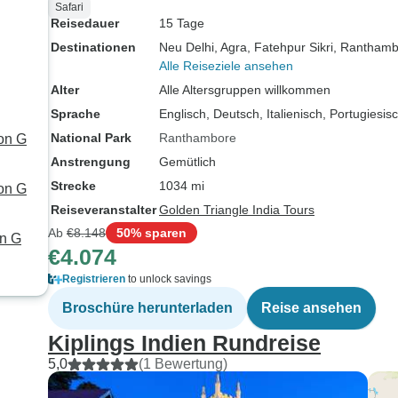
Safari
Reisedauer
15 Tage
Destinationen
Neu Delhi
, Agra
, Fatehpur Sikri
, Rantham
Alle Reiseziele ansehen
Alter
Alle Altersgruppen willkommen
Sprache
Englisch, Deutsch, Italienisch, Portugiesi
National Park
Ranthambore
on G
Anstrengung
Gemütlich
Strecke
1034 mi
von G
Reiseveranstalter
Golden Triangle India Tours
Ab
€8.148
50% sparen
on G
€4.074
Registrieren
to unlock savings
Broschüre herunterladen
Reise ansehen
Kiplings Indien Rundreise
5,0
(1 Bewertung)