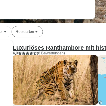
er
Reisearten
Luxuriöses Ranthambore mit his
4,9
(8 Bewertungen)