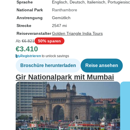
Sprache
Englisch, Deutsch, Italienisch, Portugiesi
National Park
Ranthambore
Anstrengung
Gemütlich
Strecke
2547 mi
Reiseveranstalter
Golden Triangle India Tours
Ab
€6.821
50% sparen
€3.410
Registrieren
to unlock savings
Broschüre herunterladen
Reise ansehen
Gir Nationalpark mit Mumbai