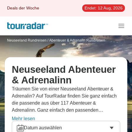
Deals der Woche
Endet:
12 Aug, 2026
Neuseeland Rundreisen
/
Abenteuer & Adrenalin Rundreisen
Neuseeland Abenteuer
& Adrenalinn
Träumen Sie von einer Neuseeland Abenteuer &
Adrenalin? Auf TourRadar finden Sie ganz einfach
die passende aus über 117 Abenteuer &
Adrenalinn. Ganz einfach den passenden
Reiseveranstalter finden dank 622
Mehr lesen
Erfahrungsberichten.
Datum auswählen