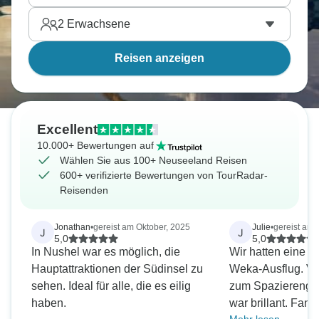
2
Erwachsene
Reisen anzeigen
Excellent
10.000+ Bewertungen auf
Wählen Sie aus 100+ Neuseeland Reisen
600+ verifizierte Bewertungen von TourRadar-
Reisenden
Jonathan
•
gereist am Oktober, 2025
Julie
•
gereist am
J
J
5,0
5,0
In Nushel war es möglich, die
Wir hatten eine to
Hauptattraktionen der Südinsel zu
Weka-Ausflug. Vi
sehen. Ideal für alle, die es eilig
zum Spazierenge
haben.
war brillant. Fant