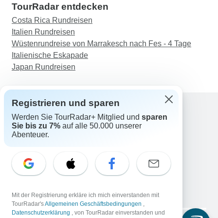
TourRadar entdecken
Costa Rica Rundreisen
Italien Rundreisen
Wüstenrundreise von Marrakesch nach Fes - 4 Tage
Italienische Eskapade
Japan Rundreisen
Registrieren und sparen
Werden Sie TourRadar+ Mitglied und
sparen
Support
Sie bis zu 7%
auf alle 50.000 unserer
Kontakt
Abenteuer.
Deutschland +49 157 3599 5047
Österreich +43 720 116651
Schweiz +41 225 183 195
E-Mail: support@tourradar.com
Sprache auswählen
Mit der Registrierung erkläre ich mich einverstanden mit
EN
DE
ES
FR
NL
TourRadar's
Allgemeinen Geschäftsbedingungen
,
Datenschutzerklärung
, von TourRadar einverstanden und
Copyright © TourRadar. Alle Rechte vorbehalten.