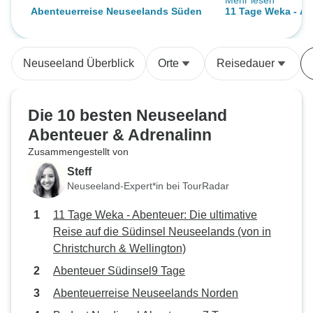
Mehr lesen
auf dem Milford S
Abenteuerreise Neuseelands Süden
11 Tage Weka - Ab
schreckliches Wet
ultimative Reise a
Überschwemmung
Neuseelands (von 
Straßen führte. K
Wellington)
Neuseeland Überblick
Orte
Reisedauer
fantastischen Jo
sie uns durch ein
Überschwemmung 
Die 10 besten Neuseeland
auch bei schlecht
Abenteuer & Adrenalinn
gefahren ist. Nicht
Zusammengestellt von
Katie, sie hat im
dafür gesorgt, das
Steff
Proviant versorgt 
Neuseeland-Expert*in bei TourRadar
Dank, Jools
11 Tage Weka - Abenteuer: Die ultimative
Reise auf die Südinsel Neuseelands (von in
Christchurch & Wellington)
Abenteuer Südinsel9 Tage
Abenteuerreise Neuseelands Norden