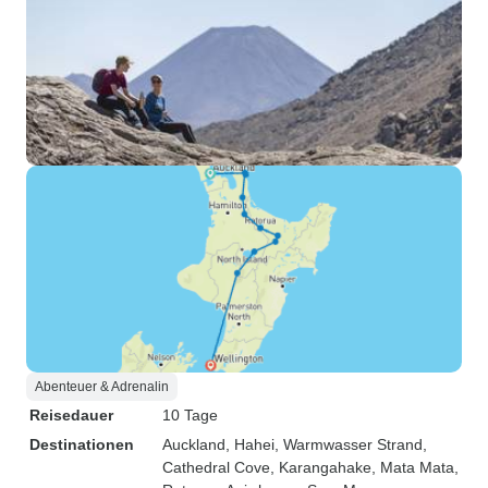
Abenteuer & Adrenalin
Reisedauer
10 Tage
Destinationen
Auckland
, Hahei
, Warmwasser Strand
,
Cathedral Cove
, Karangahake
, Mata Mata
,