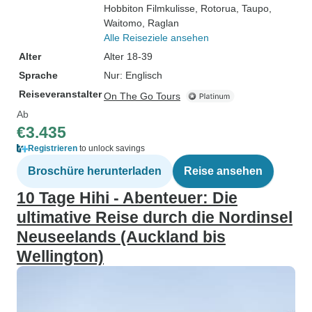
Hobbiton Filmkulisse
, Rotorua
, Taupo
,
Waitomo
, Raglan
Alle Reiseziele ansehen
Alter
Alter 18-39
Sprache
Nur: Englisch
Reiseveranstalter
On The Go Tours
Ab
€3.435
Registrieren
to unlock savings
Broschüre herunterladen
Reise ansehen
10 Tage Hihi - Abenteuer: Die
ultimative Reise durch die Nordinsel
Neuseelands (Auckland bis
Wellington)