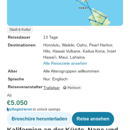
Stadt & Kultur
Reisedauer
13 Tage
Destinationen
Honolulu
, Waikiki
, Oahu
, Pearl Harbor
,
Hilo
, Hawaii Vulkane
, Kailua Kona
, Insel
Hawai'i
, Maui
, Lahaina
Alle Reiseziele ansehen
Alter
Alle Altersgruppen willkommen
Sprache
Nur: Englisch
Reiseveranstalter
Trafalgar
Ab
€5.050
Registrieren
to unlock savings
Broschüre herunterladen
Reise ansehen