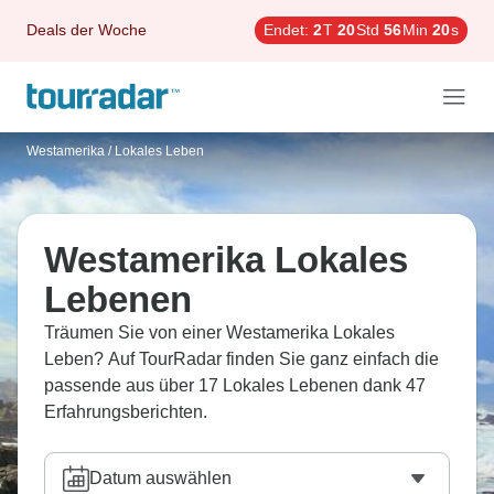
Deals der Woche
Endet:
2
T
20
Std
56
Min
18
s
Westamerika
/
Lokales Leben
Westamerika Lokales
Lebenen
Träumen Sie von einer Westamerika Lokales
Leben? Auf TourRadar finden Sie ganz einfach die
passende aus über 17 Lokales Lebenen dank 47
Erfahrungsberichten.
Datum auswählen