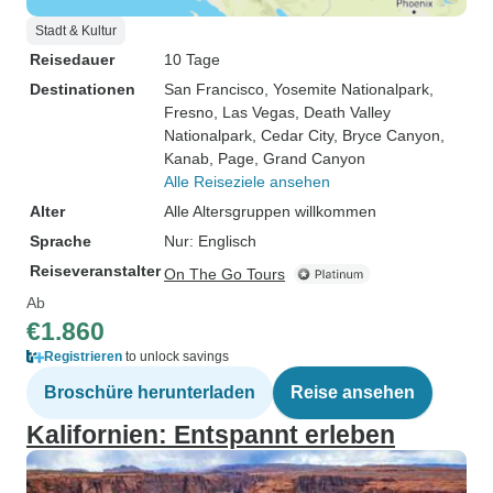
Stadt & Kultur
Reisedauer
10 Tage
Destinationen
San Francisco
, Yosemite Nationalpark
,
Fresno
, Las Vegas
, Death Valley
Nationalpark
, Cedar City
, Bryce Canyon
,
Kanab
, Page
, Grand Canyon
Alle Reiseziele ansehen
Alter
Alle Altersgruppen willkommen
Sprache
Nur: Englisch
Reiseveranstalter
On The Go Tours
Ab
€1.860
Registrieren
to unlock savings
Broschüre herunterladen
Reise ansehen
Kalifornien: Entspannt erleben