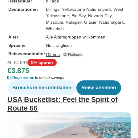
Reisedauer
8 Tage
Destinationen
Billings
, Yellowstone Nationalpark
, West
Yellowstone
, Big Sky
, Nevada City
,
Missoula
, Kalispell
, Glacier Nationalpark
,
Whitefish
Alter
Alle Altersgruppen willkommen
Sprache
Nur: Englisch
Reiseveranstalter
Globus
Ab
€4.091
5% sparen
€3.875
Registrieren
to unlock savings
Broschüre herunterladen
Reise ansehen
USA Bucketlist: Feel the Spirit of
Route 66