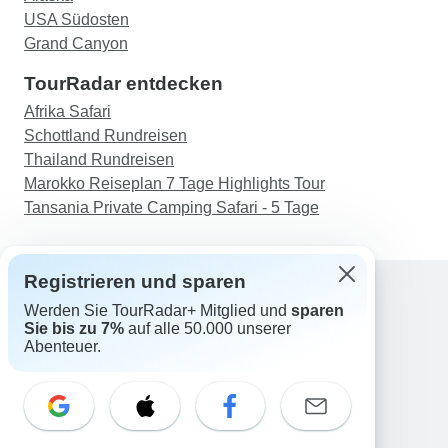
USA Südosten
Grand Canyon
TourRadar entdecken
Afrika Safari
Schottland Rundreisen
Thailand Rundreisen
Marokko Reiseplan 7 Tage Highlights Tour
Tansania Private Camping Safari - 5 Tage
Registrieren und sparen
Werden Sie TourRadar+ Mitglied und
sparen
Support
Sie bis zu 7%
auf alle 50.000 unserer
Kontakt
Abenteuer.
Deutschland +49 157 3599 5047
Österreich +43 720 116651
Schweiz +41 225 183 195
E-Mail: support@tourradar.com