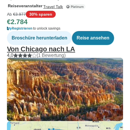
Reiseveranstalter
Travel Talk
Ab
€3.977
30% sparen
€2.784
Registrieren
to unlock savings
Broschüre herunterladen
Reise ansehen
Von Chicago nach LA
4,0
(1 Bewertung)