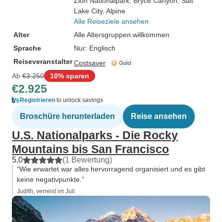
Zion Nationalpark
, Bryce Canyon
, Salt
Lake City
, Alpine
Alle Reiseziele ansehen
Alter
Alle Altersgruppen willkommen
Sprache
Nur: Englisch
Reiseveranstalter
Costsaver
Ab
€3.250
10% sparen
€2.925
Registrieren
to unlock savings
Broschüre herunterladen
Reise ansehen
U.S. Nationalparks - Die Rocky
Mountains bis San Francisco
5,0
(1 Bewertung)
“Wie erwartet war alles hervorragend organisiert und es gibt
keine negativpunkte.”
Judith, verreist im Juli