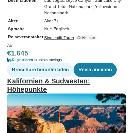
Destinationen
Las Vegas
, Bryce Canyon
, Salt Lake City
,
Grand Teton Nationalpark
, Yellowstone
Nationalpark
Alter
Alter 7+
Sprache
Nur: Englisch
Reiseveranstalter
Bindlestiff Tours
Ab
€1.645
Registrieren
to unlock savings
Broschüre herunterladen
Reise ansehen
Kalifornien & Südwesten:
Höhepunkte