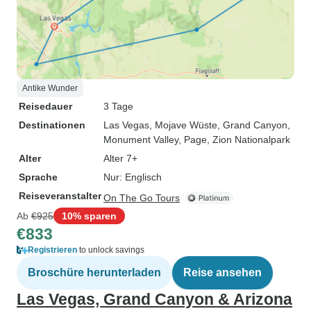
Antike Wunder
Reisedauer
3 Tage
Destinationen
Las Vegas
, Mojave Wüste
, Grand Canyon
,
Monument Valley
, Page
, Zion Nationalpark
Alter
Alter 7+
Sprache
Nur: Englisch
Reiseveranstalter
On The Go Tours
Ab
€925
10% sparen
€833
Registrieren
to unlock savings
Broschüre herunterladen
Reise ansehen
Las Vegas, Grand Canyon & Arizona