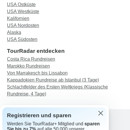
USA Ostküste
USA Westküste
Kalifornien
USA Nordosten
Alaska
USA Südosten
TourRadar entdecken
Costa Rica Rundreisen
Marokko Rundreisen
Von Marrakesch bis Lissabon
Kappadokien Rundreise ab Istanbul (3 Tage)
Schlachtfelder des Ersten Weltkriegs (Klassische
Rundreise, 4 Tage)
Registrieren und sparen
Werden Sie TourRadar+ Mitglied und
sparen
Support
Sie bis zu 7%
auf alle 50.000 unserer