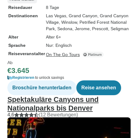
Reisedauer
8 Tage
Destinationen
Las Vegas
, Grand Canyon
, Grand Canyon
Village
, Winslow
, Petrified Forest National
Park
, Sedona
, Jerome
, Prescott
, Seligman
Alter
Alter 6+
Sprache
Nur: Englisch
Reiseveranstalter
On The Go Tours
Ab
€3.645
Registrieren
to unlock savings
Broschüre herunterladen
Reise ansehen
Spektakuläre Canyons und
Nationalparks bis Denver
4,6
(12 Bewertungen)