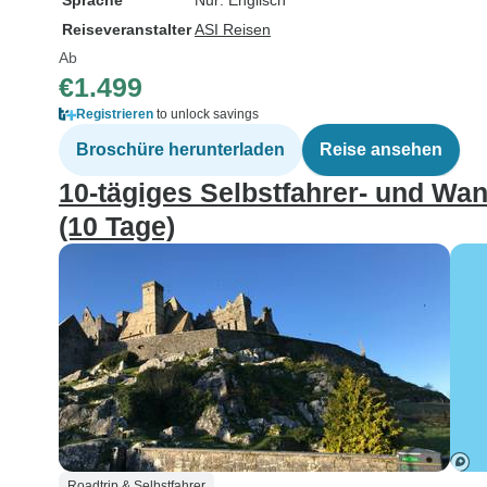
Sprache
Nur: Englisch
Reiseveranstalter
ASI Reisen
Ab
€1.499
Registrieren
to unlock savings
Broschüre herunterladen
Reise ansehen
10‑tägiges Selbstfahrer- und Wan
(10 Tage)
Roadtrip & Selbstfahrer