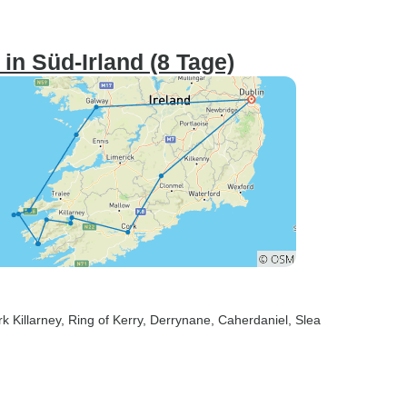
in Süd-Irland (8 Tage)
rk Killarney
, Ring of Kerry
, Derrynane
, Caherdaniel
, Slea