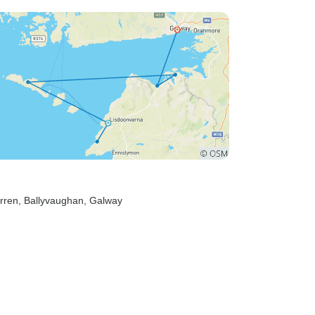
urren
, Ballyvaughan
, Galway