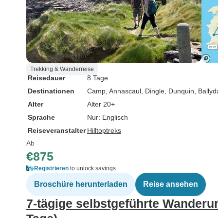
Trekking & Wanderreise
Reisedauer
8 Tage
Destinationen
Camp
, Annascaul
, Dingle
, Dunquin
, Ballyd
Alter
Alter 20+
Sprache
Nur: Englisch
Reiseveranstalter
Hilltoptreks
Ab
€875
Registrieren
to unlock savings
Broschüre herunterladen
Reise ansehen
7-tägige selbstgeführte Wanderu