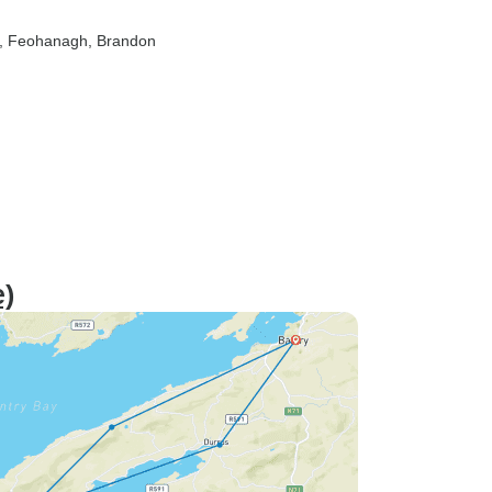
, Feohanagh
, Brandon
e)