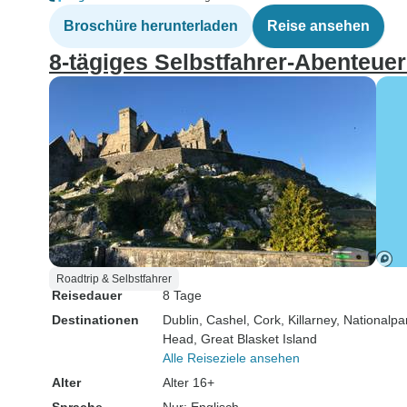
Broschüre herunterladen
Reise ansehen
8‑tägiges Selbstfahrer-Abenteuer 
Roadtrip & Selbstfahrer
Reisedauer
8 Tage
Destinationen
Dublin
, Cashel
, Cork
, Killarney
, Nationalpa
Head
, Great Blasket Island
Alle Reiseziele ansehen
Alter
Alter 16+