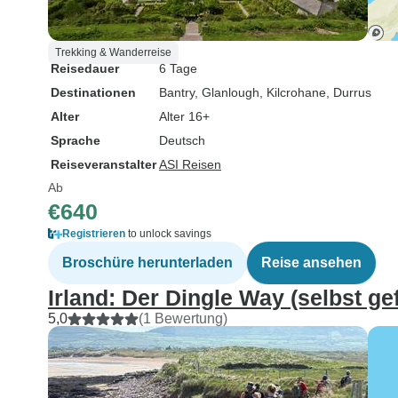
Trekking & Wanderreise
Reisedauer
6 Tage
Destinationen
Bantry
, Glanlough
, Kilcrohane
, Durrus
Alter
Alter 16+
Sprache
Deutsch
Reiseveranstalter
ASI Reisen
Ab
€640
Registrieren
to unlock savings
Broschüre herunterladen
Reise ansehen
Irland: Der Dingle Way (selbst ge
5,0
(1 Bewertung)