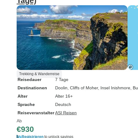
Tage)
Trekking & Wanderreise
Reisedauer
7 Tage
Destinationen
Doolin
, Cliffs of Moher
, Insel Inishmore
, B
Alter
Alter 16+
Sprache
Deutsch
Reiseveranstalter
ASI Reisen
Ab
€930
Registrieren
to unlock savings