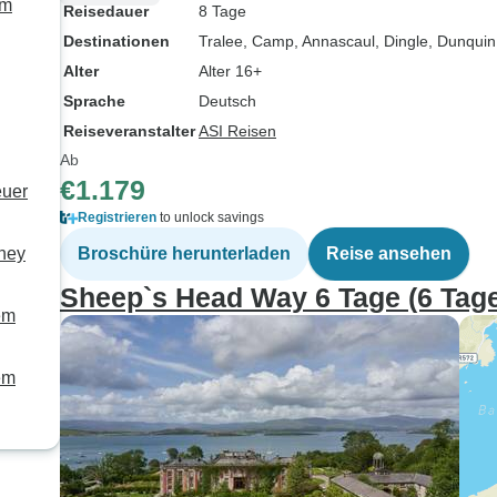
em
Reisedauer
8 Tage
Destinationen
Tralee
, Camp
, Annascaul
, Dingle
, Dunquin
Alter
Alter 16+
Sprache
Deutsch
Reiseveranstalter
ASI Reisen
Ab
€1.179
euer
Registrieren
to unlock savings
rney
Broschüre herunterladen
Reise ansehen
Sheep`s Head Way 6 Tage (6 Tag
em
em