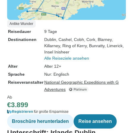
Antike Wunder
Reisedauer
9 Tage
Destinationen
Dublin
, Cashel
, Cobh
, Cork
, Blarney
,
Killarney
, Ring of Kerry
, Bunratty
, Limerick
,
Insel Inisheer
Alle Reiseziele ansehen
Alter
Alter 12+
Sprache
Nur: Englisch
Reiseveranstalter
National Geographic Expeditions with G
Adventures
Ab
€3.899
Registrieren
für große Ersparnisse
Broschüre herunterladen
Reise ansehen
Unterschrift: Irlands Dublin,