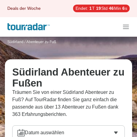
Deals der Woche
Endet:
1
T
19
Std
46
Min
5
s
Südirland
/
Abenteuer zu Fuß
Südirland Abenteuer zu
Fußen
Träumen Sie von einer Südirland Abenteuer zu
Fuß? Auf TourRadar finden Sie ganz einfach die
passende aus über 13 Abenteuer zu Fußen dank
363 Erfahrungsberichten.
Datum auswählen