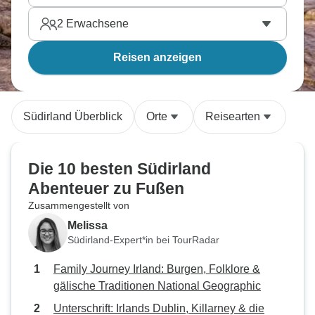
2
Erwachsene
Reisen anzeigen
Südirland Überblick
Orte
Reisearten
Die 10 besten Südirland
Abenteuer zu Fußen
Zusammengestellt von
Melissa
Südirland-Expert*in bei TourRadar
Family Journey Irland: Burgen, Folklore &
gälische Traditionen National Geographic
Unterschrift: Irlands Dublin, Killarney & die