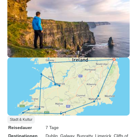
Stadt & Kultur
Reisedauer
7 Tage
Destinationen
Dublin
, Galway
, Bunratty
, Limerick
, Cliffs of