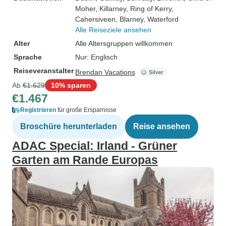
Moher
, Killarney
, Ring of Kerry
,
Cahersiveen
, Blarney
, Waterford
Alle Reiseziele ansehen
Alter
Alle Altersgruppen willkommen
Sprache
Nur: Englisch
Reiseveranstalter
Brendan Vacations
Ab
€1.629
10% sparen
€1.467
Registrieren
für große Ersparnisse
Broschüre herunterladen
Reise ansehen
ADAC Special: Irland - Grüner
Garten am Rande Europas