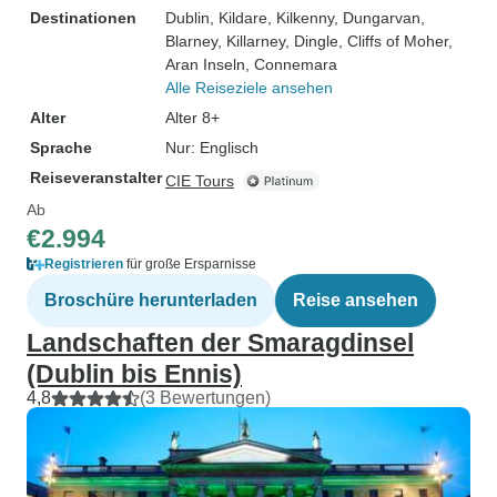
Destinationen
Dublin
, Kildare
, Kilkenny
, Dungarvan
,
Blarney
, Killarney
, Dingle
, Cliffs of Moher
,
Aran Inseln
, Connemara
Alle Reiseziele ansehen
Alter
Alter 8+
Sprache
Nur: Englisch
Reiseveranstalter
CIE Tours
Ab
€2.994
Registrieren
für große Ersparnisse
Broschüre herunterladen
Reise ansehen
Landschaften der Smaragdinsel
(Dublin bis Ennis)
4,8
(3 Bewertungen)