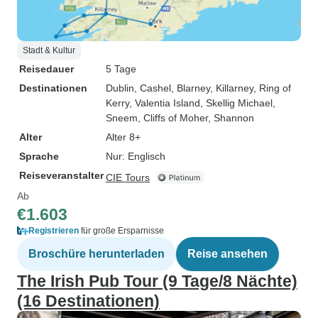
Stadt & Kultur
Reisedauer
5 Tage
Destinationen
Dublin
, Cashel
, Blarney
, Killarney
, Ring of
Kerry
, Valentia Island
, Skellig Michael
,
Sneem
, Cliffs of Moher
, Shannon
Alter
Alter 8+
Sprache
Nur: Englisch
Reiseveranstalter
CIE Tours
Ab
€1.603
Registrieren
für große Ersparnisse
Broschüre herunterladen
Reise ansehen
The Irish Pub Tour (9 Tage/8 Nächte)
(16 Destinationen)