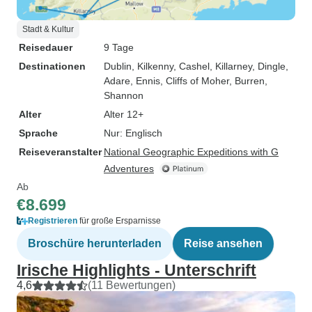
Stadt & Kultur
Reisedauer
9 Tage
Destinationen
Dublin
, Kilkenny
, Cashel
, Killarney
, Dingle
,
Adare
, Ennis
, Cliffs of Moher
, Burren
,
Shannon
Alter
Alter 12+
Sprache
Nur: Englisch
Reiseveranstalter
National Geographic Expeditions with G
Adventures
Ab
€8.699
Registrieren
für große Ersparnisse
Broschüre herunterladen
Reise ansehen
Irische Highlights - Unterschrift
4,6
(11 Bewertungen)