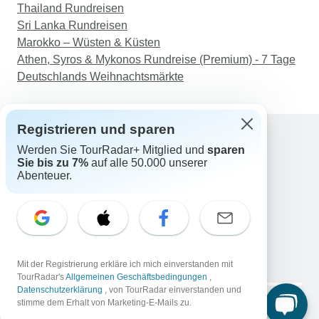
Thailand Rundreisen
Sri Lanka Rundreisen
Marokko – Wüsten & Küsten
Athen, Syros & Mykonos Rundreise (Premium) - 7 Tage
Deutschlands Weihnachtsmärkte
Registrieren und sparen
Werden Sie TourRadar+ Mitglied und
sparen
Support
Sie bis zu 7%
auf alle 50.000 unserer
Kontakt
Abenteuer.
Deutschland +49 157 3599 5047
Österreich +43 720 116651
Schweiz +41 225 183 195
E-Mail: support@tourradar.com
Sprache auswählen
Mit der Registrierung erkläre ich mich einverstanden mit
EN
DE
ES
FR
NL
TourRadar's
Allgemeinen Geschäftsbedingungen
,
Datenschutzerklärung
, von TourRadar einverstanden und
Copyright © TourRadar. Alle Rechte vorbehalten.
stimme dem Erhalt von Marketing-E-Mails zu.
Impressum
Datenschutzerklärung
Cookies
AGB