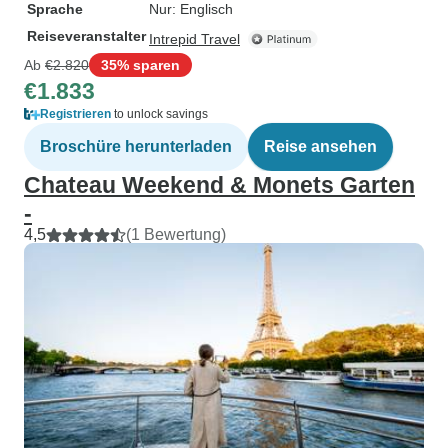
Sprache
Nur: Englisch
Reiseveranstalter
Intrepid Travel
Ab
€2.820
35% sparen
€1.833
Registrieren
to unlock savings
Broschüre herunterladen
Reise ansehen
Chateau Weekend & Monets Garten
-
4,5
(1 Bewertung)