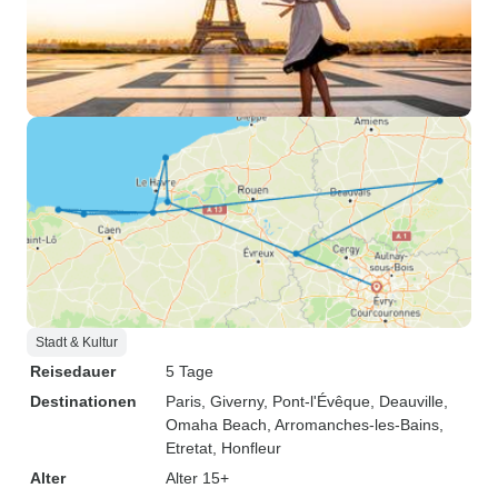
Stadt & Kultur
Reisedauer
5 Tage
Destinationen
Paris
, Giverny
, Pont-l'Évêque
, Deauville
,
Omaha Beach
, Arromanches-les-Bains
,
Etretat
, Honfleur
Alter
Alter 15+