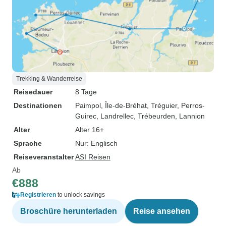
Trekking & Wanderreise
Reisedauer
8 Tage
Destinationen
Paimpol
, Île-de-Bréhat
, Tréguier
, Perros-
Guirec
, Landrellec
, Trébeurden
, Lannion
Alter
Alter 16+
Sprache
Nur: Englisch
Reiseveranstalter
ASI Reisen
Ab
€888
Registrieren
to unlock savings
Broschüre herunterladen
Reise ansehen