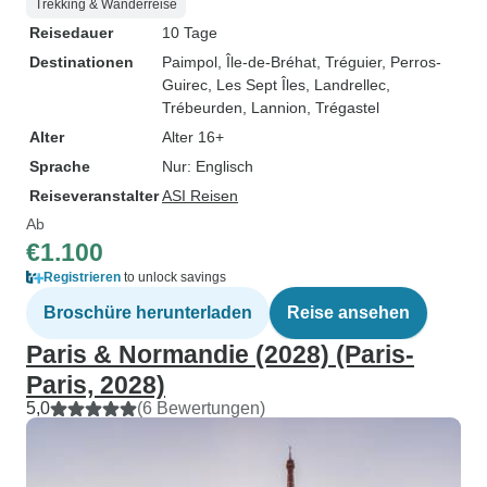
Trekking & Wanderreise
Reisedauer
10 Tage
Destinationen
Paimpol
, Île-de-Bréhat
, Tréguier
, Perros-
Guirec
, Les Sept Îles
, Landrellec
,
Trébeurden
, Lannion
, Trégastel
Alter
Alter 16+
Sprache
Nur: Englisch
Reiseveranstalter
ASI Reisen
Ab
€1.100
Registrieren
to unlock savings
Broschüre herunterladen
Reise ansehen
Paris & Normandie (2028) (Paris-
Paris, 2028)
5,0
(6 Bewertungen)