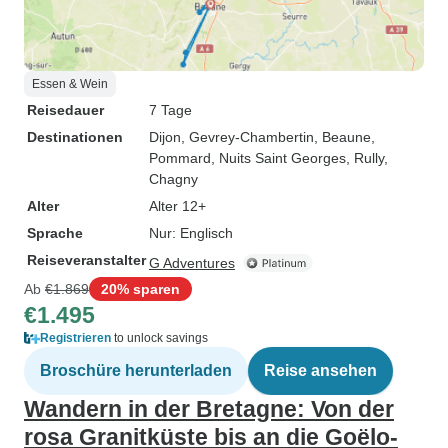
Essen & Wein
Reisedauer
7 Tage
Destinationen
Dijon
, Gevrey-Chambertin
, Beaune
,
Pommard
, Nuits Saint Georges
, Rully
,
Chagny
Alter
Alter 12+
Sprache
Nur: Englisch
Reiseveranstalter
G Adventures
Ab
€1.869
20% sparen
€1.495
Registrieren
to unlock savings
Broschüre herunterladen
Reise ansehen
Wandern in der Bretagne: Von der
rosa Granitküste bis an die Goëlo-