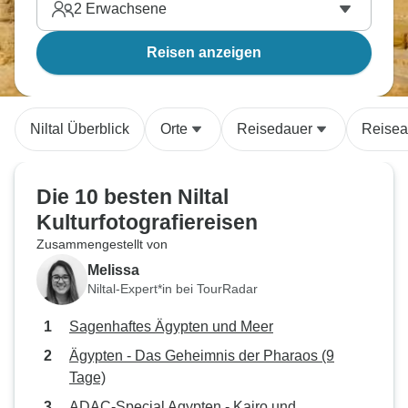
2
Erwachsene
Reisen anzeigen
Niltal Überblick
Orte
Reisedauer
Reisea
Die 10 besten Niltal
Kulturfotografiereisen
Zusammengestellt von
Melissa
Niltal-Expert*in bei TourRadar
Sagenhaftes Ägypten und Meer
Ägypten - Das Geheimnis der Pharaos (9
Tage)
ADAC-Special Agypten - Kairo und