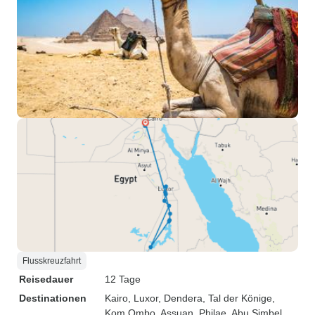
Flusskreuzfahrt
Reisedauer
12 Tage
Destinationen
Kairo
, Luxor
, Dendera
, Tal der Könige
,
Kom Ombo
, Assuan
, Philae
, Abu Simbel
,