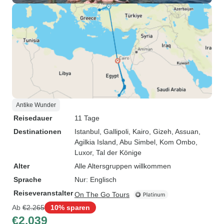
Antike Wunder
Reisedauer
11 Tage
Destinationen
Istanbul
, Gallipoli
, Kairo
, Gizeh
, Assuan
,
Agilkia Island
, Abu Simbel
, Kom Ombo
,
Luxor
, Tal der Könige
Alter
Alle Altersgruppen willkommen
Sprache
Nur: Englisch
Reiseveranstalter
On The Go Tours
Ab
€2.265
10% sparen
€2.039