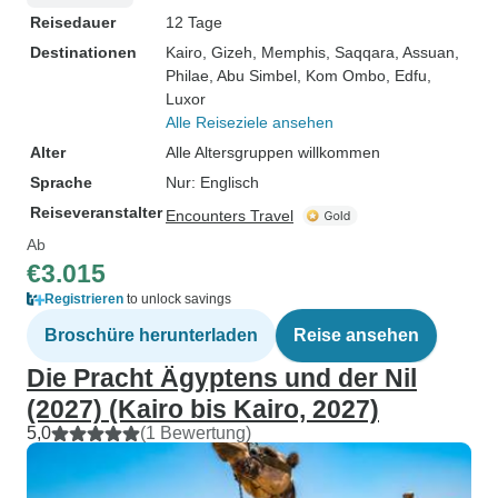
Reisedauer
12 Tage
Destinationen
Kairo
, Gizeh
, Memphis
, Saqqara
, Assuan
,
Philae
, Abu Simbel
, Kom Ombo
, Edfu
,
Luxor
Alle Reiseziele ansehen
Alter
Alle Altersgruppen willkommen
Sprache
Nur: Englisch
Reiseveranstalter
Encounters Travel
Ab
€3.015
Registrieren
to unlock savings
Broschüre herunterladen
Reise ansehen
Die Pracht Ägyptens und der Nil
(2027) (Kairo bis Kairo, 2027)
5,0
(1 Bewertung)