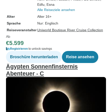
Edfu
, Esna
Alle Reiseziele ansehen
Alter
Alter 16+
Sprache
Nur: Englisch
Reiseveranstalter
Uniworld Boutique River Cruise Collection
Ab
€5.599
Registrieren
to unlock savings
Broschüre herunterladen
Reise ansehen
Ägypten Sonnenfinsternis
Abenteuer - C