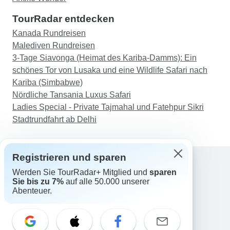
TourRadar entdecken
Kanada Rundreisen
Malediven Rundreisen
3-Tage Siavonga (Heimat des Kariba-Damms): Ein
schönes Tor von Lusaka und eine Wildlife Safari nach
Kariba (Simbabwe)
Nördliche Tansania Luxus Safari
Ladies Special - Private Tajmahal und Fatehpur Sikri
Stadtrundfahrt ab Delhi
Registrieren und sparen
Werden Sie TourRadar+ Mitglied und
sparen
Support
Sie bis zu 7%
auf alle 50.000 unserer
Kontakt
Abenteuer.
Deutschland +49 157 3599 5047
Österreich +43 720 116651
Schweiz +41 225 183 195