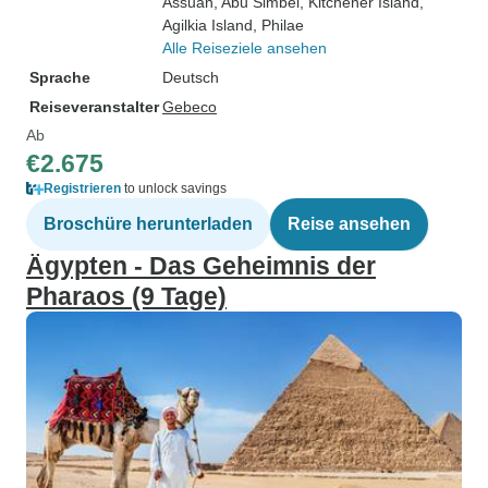
Assuan
, Abu Simbel
, Kitchener Island
,
Agilkia Island
, Philae
Alle Reiseziele ansehen
Sprache
Deutsch
Reiseveranstalter
Gebeco
Ab
€2.675
Registrieren
to unlock savings
Broschüre herunterladen
Reise ansehen
Ägypten - Das Geheimnis der
Pharaos (9 Tage)