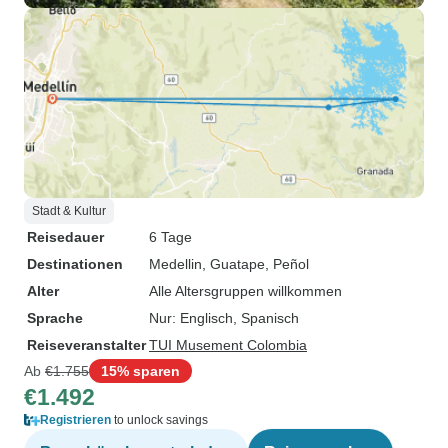
Stadt & Kultur
Reisedauer
6 Tage
Destinationen
Medellin
, Guatape
, Peñol
Alter
Alle Altersgruppen willkommen
Sprache
Nur: Englisch, Spanisch
Reiseveranstalter
TUI Musement Colombia
Ab
€1.755
15% sparen
€1.492
Registrieren
to unlock savings