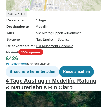
Stadt & Kultur
Reisedauer
4 Tage
Destinationen
Medellin
Alter
Alle Altersgruppen willkommen
Sprache
Nur: Englisch, Spanisch
Reiseveranstalter
TUI Musement Colombia
Ab
€501
15% sparen
€426
Registrieren
to unlock savings
Broschüre herunterladen
Reise ansehen
4 Tage Ausflug in Medellín: Rafting
& Naturerlebnis Rio Claro