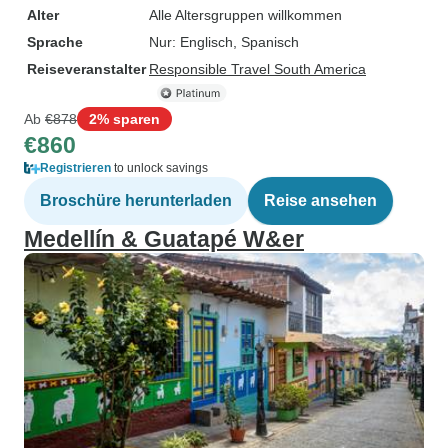
Alter
Alle Altersgruppen willkommen
Sprache
Nur: Englisch, Spanisch
Reiseveranstalter
Responsible Travel South America
Ab
€878
2% sparen
€860
Registrieren
to unlock savings
Broschüre herunterladen
Reise ansehen
Medellín & Guatapé W&er