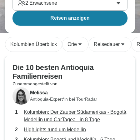
2
Erwachsene
Reisen anzeigen
Kolumbien Überblick
Orte
Reisedauer
R
Die 10 besten Antioquia
Familienreisen
Zusammengestellt von
Melissa
Antioquia-Expert*in bei TourRadar
Kolumbien: Der Zauber Südamerikas - Bogotá,
Medellín und CarTagea - in 8 Tage
Highlights rund um Medellin
Kolumbien: Bogotá und Medellín - 6 Tage