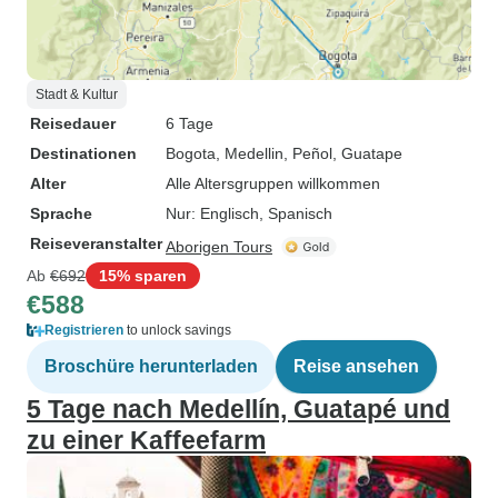
Stadt & Kultur
Reisedauer
6 Tage
Destinationen
Bogota
, Medellin
, Peñol
, Guatape
Alter
Alle Altersgruppen willkommen
Sprache
Nur: Englisch, Spanisch
Reiseveranstalter
Aborigen Tours
Ab
€692
15% sparen
€588
Registrieren
to unlock savings
Broschüre herunterladen
Reise ansehen
5 Tage nach Medellín, Guatapé und
zu einer Kaffeefarm