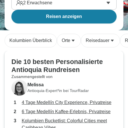
2
Erwachsene
Reisen anzeigen
Kolumbien Überblick
Orte
Reisedauer
R
Die 10 besten Personalisierte
Antioquia Rundreisen
Zusammengestellt von
Melissa
Antioquia-Expert*in bei TourRadar
4 Tage Medellín City Experience, Privatreise
6 Tage Medellín Kaffee-Erlebnis, Privatreise
Kolumbien Bucketlist: Colorful Cities meet
Caribbean Vibes