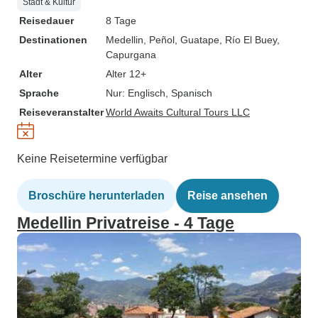
Stadt & Kultur
Reisedauer
8 Tage
Destinationen
Medellin
, Peñol
, Guatape
, Río El Buey
,
Capurgana
Alter
Alter 12+
Sprache
Nur: Englisch, Spanisch
Reiseveranstalter
World Awaits Cultural Tours LLC
Keine Reisetermine verfügbar
Broschüre herunterladen
Reise ansehen
Medellin Privatreise - 4 Tage