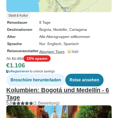
Stadt & Kultur
Reisedauer
8 Tage
Destinationen
Bogota
, Medellin
, Cartagena
Alter
Alle Altersgruppen willkommen
Sprache
Nur: Englisch, Spanisch
Reiseveranstalter
Aborigen Tours
Ab
€1.301
15% sparen
€1.106
Registrieren
to unlock savings
Broschüre herunterladen
Reise ansehen
Kolumbien: Bogotá und Medellín - 6
Tage
5,0
(1 Bewertung)