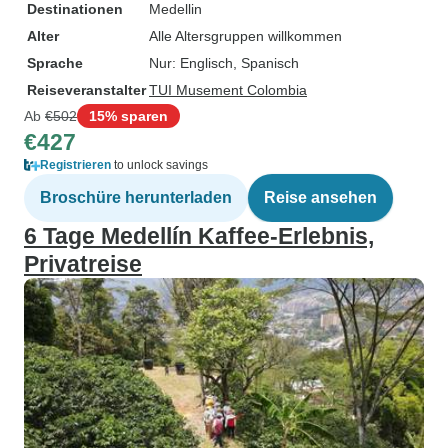
Destinationen
Medellin
Alter
Alle Altersgruppen willkommen
Sprache
Nur: Englisch, Spanisch
Reiseveranstalter
TUI Musement Colombia
Ab
€502
15% sparen
€427
Registrieren
to unlock savings
Broschüre herunterladen
Reise ansehen
6 Tage Medellín Kaffee-Erlebnis,
Privatreise