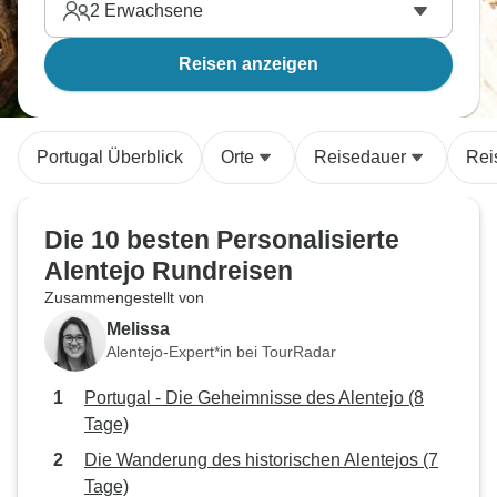
2
Erwachsene
Reisen anzeigen
Portugal Überblick
Orte
Reisedauer
Rei
Die 10 besten Personalisierte
Alentejo Rundreisen
Zusammengestellt von
Melissa
Alentejo-Expert*in bei TourRadar
Portugal - Die Geheimnisse des Alentejo (8
Tage)
Die Wanderung des historischen Alentejos (7
Tage)