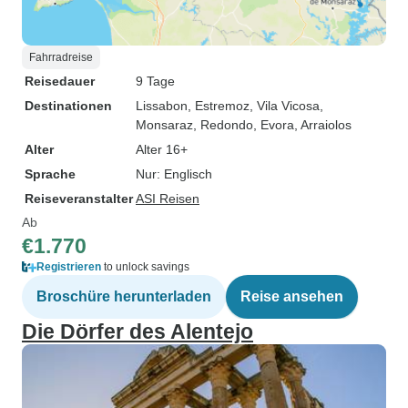
Fahrradreise
Reisedauer
9 Tage
Destinationen
Lissabon
, Estremoz
, Vila Vicosa
,
Monsaraz
, Redondo
, Evora
, Arraiolos
Alter
Alter 16+
Sprache
Nur: Englisch
Reiseveranstalter
ASI Reisen
Ab
€1.770
Registrieren
to unlock savings
Broschüre herunterladen
Reise ansehen
Die Dörfer des Alentejo