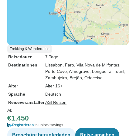
Trekking & Wanderreise
Reisedauer
7 Tage
Destinationen
Lissabon
, Faro
, Vila Nova de Milfontes
,
Porto Covo
, Almograve
, Longueira
, Touril
,
Zambujeira
, Brejão
, Odeceixe
Alter
Alter 16+
Sprache
Deutsch
Reiseveranstalter
ASI Reisen
Ab
€1.450
Registrieren
to unlock savings
Broschüre herunterladen
Reise ansehen