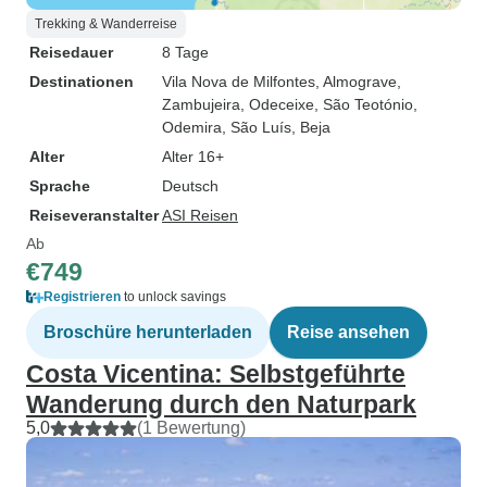
Trekking & Wanderreise
Reisedauer
8 Tage
Destinationen
Vila Nova de Milfontes
, Almograve
,
Zambujeira
, Odeceixe
, São Teotónio
,
Odemira
, São Luís, Beja
Alter
Alter 16+
Sprache
Deutsch
Reiseveranstalter
ASI Reisen
Ab
€749
Registrieren
to unlock savings
Broschüre herunterladen
Reise ansehen
Costa Vicentina: Selbstgeführte
Wanderung durch den Naturpark
5,0
(1 Bewertung)