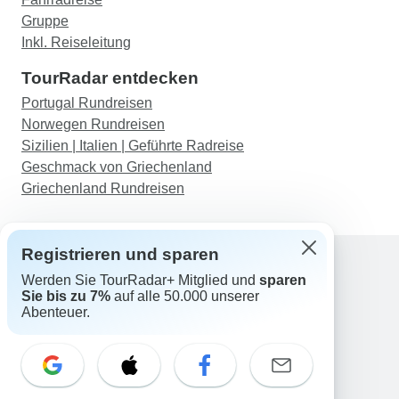
Gruppe
Inkl. Reiseleitung
TourRadar entdecken
Portugal Rundreisen
Norwegen Rundreisen
Sizilien | Italien | Geführte Radreise
Geschmack von Griechenland
Griechenland Rundreisen
Registrieren und sparen
Werden Sie TourRadar+ Mitglied und
sparen
Support
Sie bis zu 7%
auf alle 50.000 unserer
Kontakt
Abenteuer.
Deutschland +49 157 3599 5047
Österreich +43 720 116651
Schweiz +41 225 183 195
E-Mail: support@tourradar.com