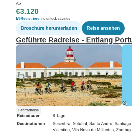
Ab
€3.120
Registrieren
to unlock savings
Broschüre herunterladen
Reise ansehen
Geführte Radreise - Entlang Port
Fahrradreise
Reisedauer
8 Tage
Destinationen
Sesimbra
, Setubal
, Santo André
, Santiag
Vicentina
, Vila Nova de Milfontes
, Zambuje