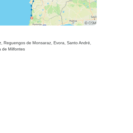
z
, Reguengos de Monsaraz
, Evora
, Santo André
,
a de Milfontes