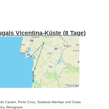
ugals Vicentina-Küste (8 Tage)
o do Cacém
, Porto Covo
, Südwest-Alentejo und Costa
ira
, Almograve