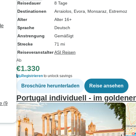
Reisedauer
8 Tage
Destinationen
Arraiolos
, Evora
, Monsaraz
, Estremoz
Alter
Alter 16+
de
Sprache
Deutsch
Anstrengung
Gemäßigt
Strecke
71 mi
Reiseveranstalter
ASI Reisen
Ab
€1.330
Registrieren
to unlock savings
Broschüre herunterladen
Reise ansehen
Portugal individuell - im goldene
e (9