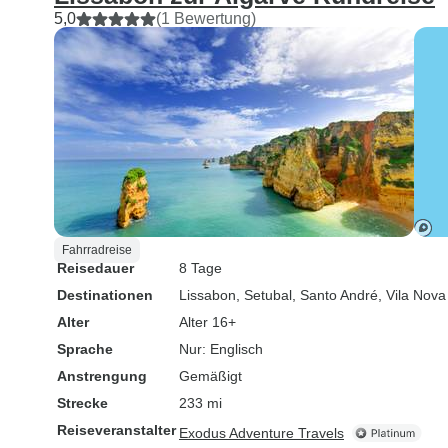
5,0
(1 Bewertung)
Fahrradreise
Reisedauer
8 Tage
Destinationen
Lissabon
, Setubal
, Santo André
, Vila Nova
Alter
Alter 16+
Sprache
Nur: Englisch
Anstrengung
Gemäßigt
Strecke
233 mi
Reiseveranstalter
Exodus Adventure Travels