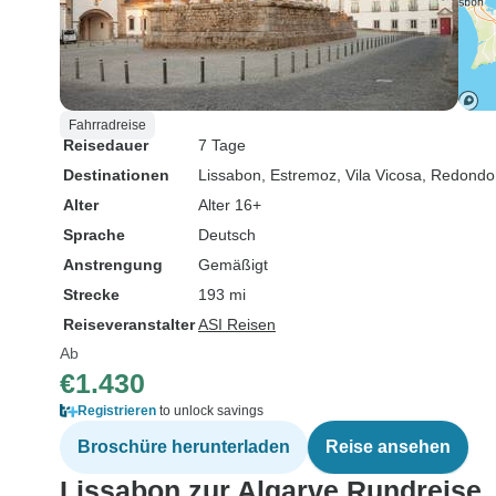
Fahrradreise
Reisedauer
7 Tage
Destinationen
Lissabon
, Estremoz
, Vila Vicosa
, Redondo
Alter
Alter 16+
Sprache
Deutsch
Anstrengung
Gemäßigt
Strecke
193 mi
Reiseveranstalter
ASI Reisen
Ab
€1.430
Registrieren
to unlock savings
Broschüre herunterladen
Reise ansehen
Lissabon zur Algarve Rundreise