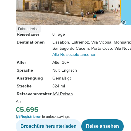
Fahrradreise
Reisedauer
8 Tage
Destinationen
Lissabon
, Estremoz
, Vila Vicosa
, Monsara
Santiago do Cacém
, Porto Covo
, Vila Nov
Alle Reiseziele ansehen
Alter
Alter 16+
Sprache
Nur: Englisch
Anstrengung
Gemäßigt
Strecke
324 mi
Reiseveranstalter
ASI Reisen
Ab
€5.695
Registrieren
to unlock savings
Broschüre herunterladen
Reise ansehen