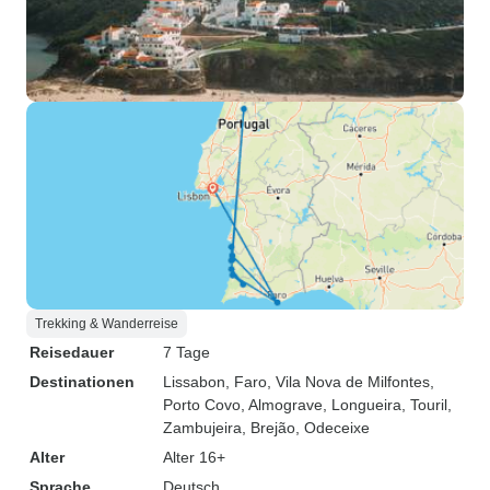
Trekking & Wanderreise
Reisedauer
7 Tage
Destinationen
Lissabon
, Faro
, Vila Nova de Milfontes
,
Porto Covo
, Almograve
, Longueira
, Touril
,
Zambujeira
, Brejão
, Odeceixe
Alter
Alter 16+
Sprache
Deutsch