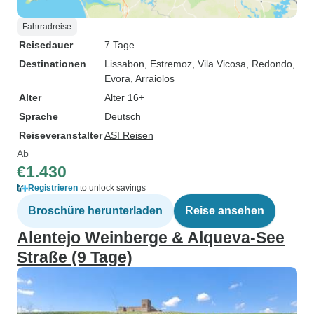
Fahrradreise
Reisedauer
7 Tage
Destinationen
Lissabon
, Estremoz
, Vila Vicosa
, Redondo
,
Evora
, Arraiolos
Alter
Alter 16+
Sprache
Deutsch
Reiseveranstalter
ASI Reisen
Ab
€1.430
Registrieren
to unlock savings
Broschüre herunterladen
Reise ansehen
Alentejo Weinberge & Alqueva-See
Straße (9 Tage)