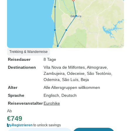
Trekking & Wanderreise
Reisedauer
8 Tage
Destinationen
Vila Nova de Milfontes
, Almograve
,
Zambujeira
, Odeceixe
, São Teotónio
,
Odemira
, São Luís, Beja
Alter
Alle Altersgruppen willkommen
Sprache
Englisch, Deutsch
Reiseveranstalter
Eurohike
Ab
€749
Registrieren
to unlock savings