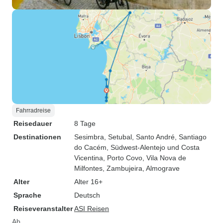
Fahrradreise
Reisedauer
8 Tage
Destinationen
Sesimbra
, Setubal
, Santo André
, Santiago
do Cacém
, Südwest-Alentejo und Costa
Vicentina
, Porto Covo
, Vila Nova de
Milfontes
, Zambujeira
, Almograve
Alter
Alter 16+
Sprache
Deutsch
Reiseveranstalter
ASI Reisen
Ab