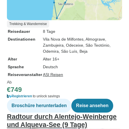
Trekking & Wanderreise
Reisedauer
8 Tage
Destinationen
Vila Nova de Milfontes
, Almograve
,
Zambujeira
, Odeceixe
, São Teotónio
,
Odemira
, São Luís, Beja
Alter
Alter 16+
Sprache
Deutsch
Reiseveranstalter
ASI Reisen
Ab
€749
Registrieren
to unlock savings
Broschüre herunterladen
Reise ansehen
Radtour durch Alentejo-Weinberge
und Alqueva-See (9 Tage)