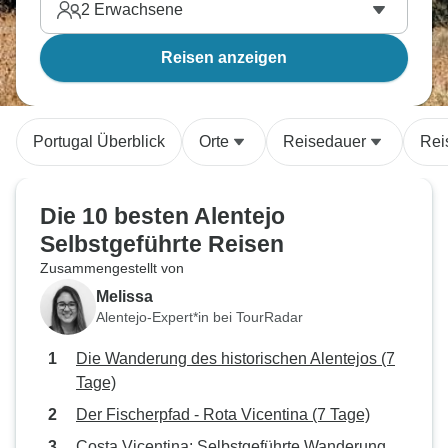
2
Erwachsene
Reisen anzeigen
Portugal Überblick
Orte
Reisedauer
Rei
Die 10 besten Alentejo
Selbstgeführte Reisen
Zusammengestellt von
Melissa
Alentejo-Expert*in bei TourRadar
Die Wanderung des historischen Alentejos (7
Tage)
Der Fischerpfad - Rota Vicentina (7 Tage)
Costa Vicentina: Selbstgeführte Wanderung