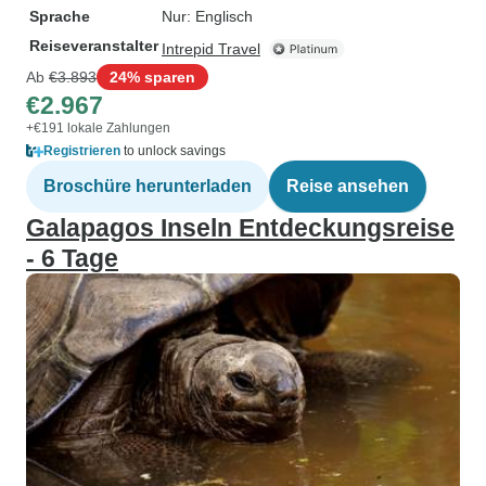
Sprache
Nur: Englisch
Reiseveranstalter
Intrepid Travel
Ab
€3.893
24% sparen
€2.967
+€191 lokale Zahlungen
Registrieren
to unlock savings
Broschüre herunterladen
Reise ansehen
Galapagos Inseln Entdeckungsreise
- 6 Tage