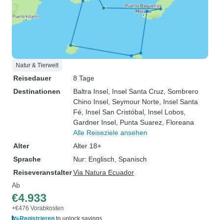
Natur & Tierwelt
Reisedauer
8 Tage
Destinationen
Baltra Insel
, Insel Santa Cruz
, Sombrero
Chino Insel
, Seymour Norte
, Insel Santa
Fé
, Insel San Cristóbal
, Insel Lobos
,
Gardner Insel
, Punta Suarez
, Floreana
Alle Reiseziele ansehen
Alter
Alter 18+
Sprache
Nur: Englisch, Spanisch
Reiseveranstalter
Via Natura Ecuador
Ab
€4.933
+€476 Vorabkosten
Registrieren
to unlock savings