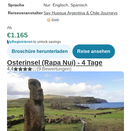
Sprache
Nur: Englisch, Spanisch
Reiseveranstalter
Say Hueque Argentina & Chile Journeys
Ab
€1.165
Registrieren
to unlock savings
Broschüre herunterladen
Reise ansehen
Osterinsel (Rapa Nui) - 4 Tage
4,4
(9 Bewertungen)