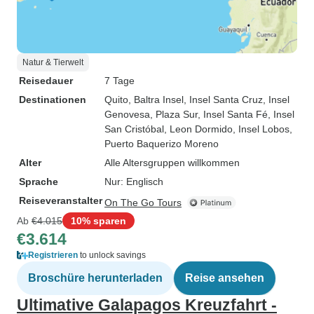
Natur & Tierwelt
Reisedauer
7 Tage
Destinationen
Quito
, Baltra Insel
, Insel Santa Cruz
, Insel
Genovesa
, Plaza Sur
, Insel Santa Fé
, Insel
San Cristóbal
, Leon Dormido
, Insel Lobos
,
Puerto Baquerizo Moreno
Alter
Alle Altersgruppen willkommen
Sprache
Nur: Englisch
Reiseveranstalter
On The Go Tours
Ab
€4.015
10% sparen
€3.614
Registrieren
to unlock savings
Broschüre herunterladen
Reise ansehen
Ultimative Galapagos Kreuzfahrt -