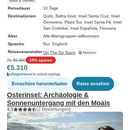
Natur & Tierwelt
Reisedauer
10 Tage
Destinationen
Quito
, Baltra Insel
, Insel Santa Cruz
, Insel
Genovesa
, Plaza Sur
, Insel Santa Fé
, Insel
San Cristóbal
, Insel Española
, Floreana
Alter
Alle Altersgruppen willkommen
Sprache
Nur: Englisch
Reiseveranstalter
On The Go Tours
Ab
€5.900
10% sparen
€5.310
Registrieren
to unlock savings
Broschüre herunterladen
Reise ansehen
Osterinsel: Archäologie &
Sonnenuntergang mit den Moais
4,5
(2 Bewertungen)