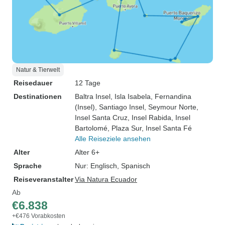
Natur & Tierwelt
Reisedauer
12 Tage
Destinationen
Baltra Insel
, Isla Isabela
, Fernandina
(Insel)
, Santiago Insel
, Seymour Norte
,
Insel Santa Cruz
, Insel Rabida
, Insel
Bartolomé
, Plaza Sur
, Insel Santa Fé
Alle Reiseziele ansehen
Alter
Alter 6+
Sprache
Nur: Englisch, Spanisch
Reiseveranstalter
Via Natura Ecuador
Ab
€6.838
+€476 Vorabkosten