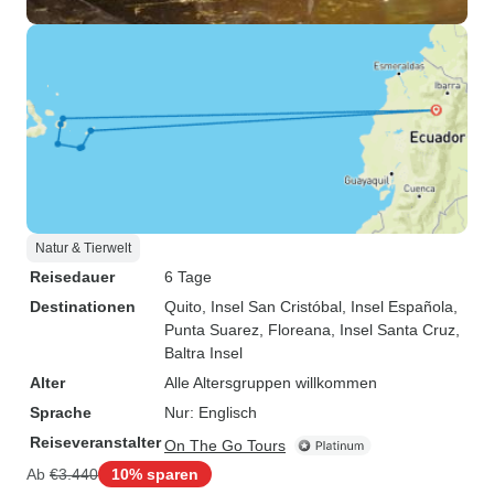
Natur & Tierwelt
Reisedauer
6 Tage
Destinationen
Quito
, Insel San Cristóbal
, Insel Española
,
Punta Suarez
, Floreana
, Insel Santa Cruz
,
Baltra Insel
Alter
Alle Altersgruppen willkommen
Sprache
Nur: Englisch
Reiseveranstalter
On The Go Tours
Ab
€3.440
10% sparen