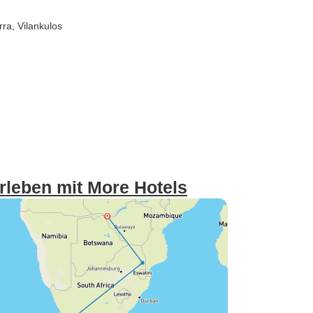
rra
, Vilankulos
erleben mit More Hotels