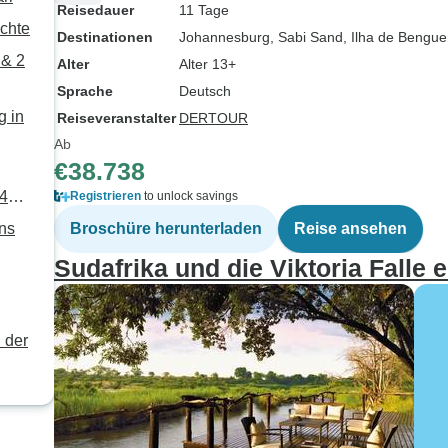
Reisedauer
11 Tage
chte
Destinationen
Johannesburg
, Sabi Sand
, Ilha de Bengue
 & 2
Alter
Alter 13+
Sprache
Deutsch
g in
Reiseveranstalter
DERTOUR
Ab
€38.738
 4
Registrieren
to unlock savings
ins
Broschüre herunterladen
Reise ansehen
Sudafrika und die Viktoria Falle 
n der