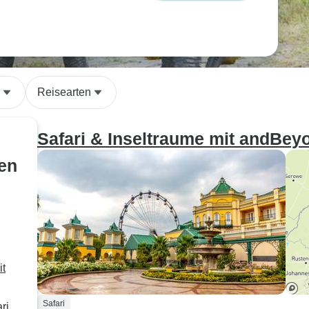
Reisearten
Safari & Inseltraume mit andBey
sen
it
Safari
ri