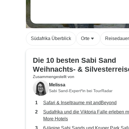
Südafrika Überblick
Orte
Reisedauer
Die 10 besten Sabi Sand
Weihnachts- & Silvesterrei
Zusammengestellt von
Melissa
Sabi Sand-Expert*in bei TourRadar
Safari & Inseltraume mit andBeyond
Sudafrika und die Viktoria Falle erleben m
More Hotels
6-tägige Sabi Sands und Kruger Park Safa