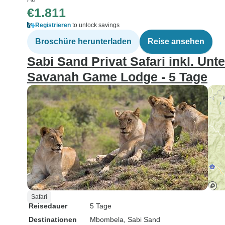
€1.811
Registrieren
to unlock savings
Broschüre herunterladen
Reise ansehen
Sabi Sand Privat Safari inkl. Unt
Savanah Game Lodge - 5 Tage
Safari
Reisedauer
5 Tage
Destinationen
Mbombela
, Sabi Sand