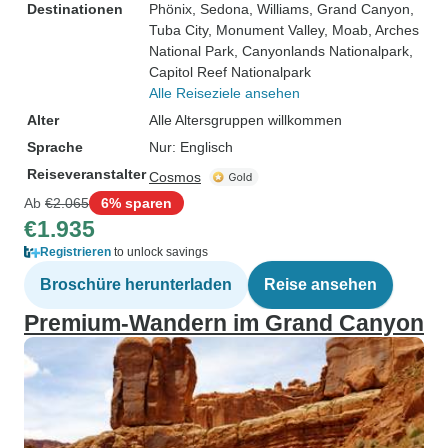
Destinationen
Phönix
, Sedona
, Williams
, Grand Canyon
,
Tuba City
, Monument Valley
, Moab
, Arches
National Park
, Canyonlands Nationalpark
,
Capitol Reef Nationalpark
Alle Reiseziele ansehen
Alter
Alle Altersgruppen willkommen
Sprache
Nur: Englisch
Reiseveranstalter
Cosmos
Ab
€2.065
6% sparen
€1.935
Registrieren
to unlock savings
Broschüre herunterladen
Reise ansehen
Premium-Wandern im Grand Canyon