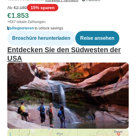
Ab
€2.180
15% sparen
€1.853
+€87 lokale Zahlungen
Registrieren
to unlock savings
Broschüre herunterladen
Reise ansehen
Entdecken Sie den Südwesten der
USA