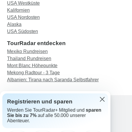
USA Westküste
Kalifornien
USA Nordosten
Alaska
USA Südosten
TourRadar entdecken
Mexiko Rundreisen
Thailand Rundreisen
Mont Blanc Höhepunkte
Mekong Radtour - 3 Tage
Albanien: Tirana nach Saranda Selbstfahrer
Registrieren und sparen
Werden Sie TourRadar+ Mitglied und
sparen
Support
Sie bis zu 7%
auf alle 50.000 unserer
Kontakt
Abenteuer.
Deutschland +49 157 3599 5047