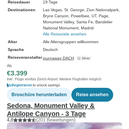
Reisedauer
19 Tage
Destinationen
Las Vegas
, St. George
, Zion Nationalpark
,
Bryce Canyon
, Powellsee, UT
, Page
,
Monument Valley
, Santa Fe
, Bandelier
National Monument
, Madrid
Alle Reiseziele ansehen
Alter
Alle Altersgruppen willkommen
Sprache
Deutsch
Reiseveranstalter
journaway DACH
Ab
€3.399
Inkl.: Flüge von/bis Zürich Airport. Weitere Flughäfen möglich.
Registrieren
to unlock savings
Broschüre herunterladen
Reise ansehen
Sedona, Monument Valley &
Antilope Canyon - 3 Tage
4,8
(201 Bewertungen)