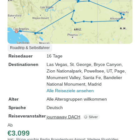
Roadtrip & Selbstfahrer
Reisedauer
16 Tage
Destinationen
Las Vegas
, St. George
, Bryce Canyon
,
Zion Nationalpark
, Powellsee, UT
, Page
,
Monument Valley
, Santa Fe
, Bandelier
National Monument
, Madrid
Alle Reiseziele ansehen
Alter
Alle Altersgruppen willkommen
Sprache
Deutsch
Reiseveranstalter
journaway DACH
Ab
€3.099
Inkl.: Flüge von/bis Berlin Brandenburg Airport. Weitere Flughäfen