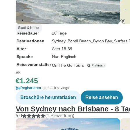
Stadt & Kultur
Reisedauer
10 Tage
Destinationen
Sydney
, Bondi Beach
, Byron Bay
, Surfers
Alter
Alter 18-39
Sprache
Nur: Englisch
Reiseveranstalter
On The Go Tours
Ab
€1.245
Registrieren
to unlock savings
Broschüre herunterladen
Reise ansehen
Von Sydney nach Brisbane - 8 Ta
5,0
(1 Bewertung)