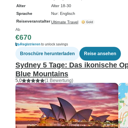
Alter
Alter 18-30
Sprache
Nur: Englisch
Reiseveranstalter
Ultimate Travel
Ab
€670
Registrieren
to unlock savings
Broschüre herunterladen
Reise ansehen
Sydney 5 Tage: Das ikonische O
Blue Mountains
5,0
(1 Bewertung)