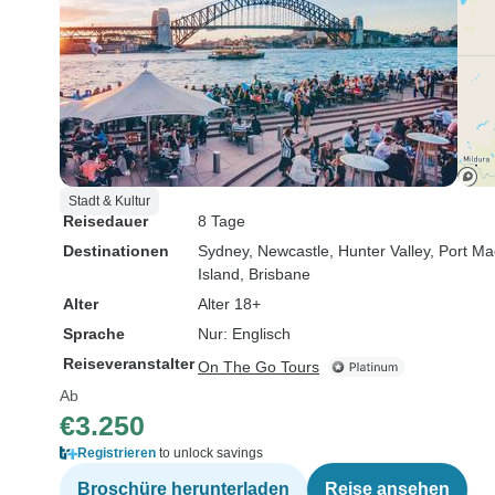
Stadt & Kultur
Reisedauer
8 Tage
Destinationen
Sydney
, Newcastle
, Hunter Valley
, Port M
Island
, Brisbane
Alter
Alter 18+
Sprache
Nur: Englisch
Reiseveranstalter
On The Go Tours
Ab
€3.250
Registrieren
to unlock savings
Broschüre herunterladen
Reise ansehen