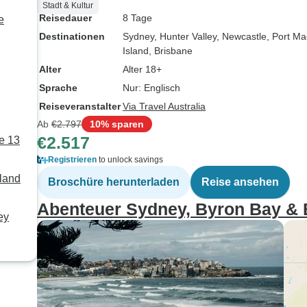
Stadt & Kultur
Reisedauer
8 Tage
e
Destinationen
Sydney
, Hunter Valley
, Newcastle
, Port M
Island
, Brisbane
Alter
Alter 18+
Sprache
Nur: Englisch
Reiseveranstalter
Via Travel Australia
Ab
€2.797
10% sparen
€2.517
e 13
Registrieren
to unlock savings
sland
Broschüre herunterladen
Reise ansehen
Abenteuer Sydney, Byron Bay & B
ey