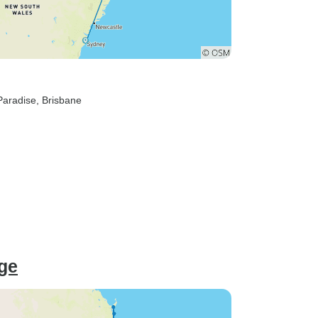
 Paradise
, Brisbane
ge