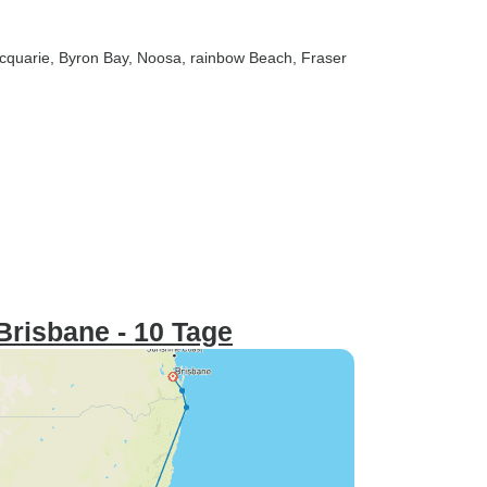
acquarie
, Byron Bay
, Noosa
, rainbow Beach
, Fraser
risbane - 10 Tage