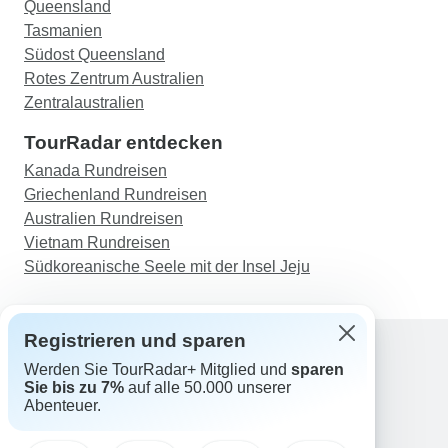
Queensland
Tasmanien
Südost Queensland
Rotes Zentrum Australien
Zentralaustralien
TourRadar entdecken
Kanada Rundreisen
Griechenland Rundreisen
Australien Rundreisen
Vietnam Rundreisen
Südkoreanische Seele mit der Insel Jeju
Registrieren und sparen
Werden Sie TourRadar+ Mitglied und
sparen
Support
Sie bis zu 7%
auf alle 50.000 unserer
Kontakt
Abenteuer.
Deutschland +49 157 3599 5047
Österreich +43 720 116651