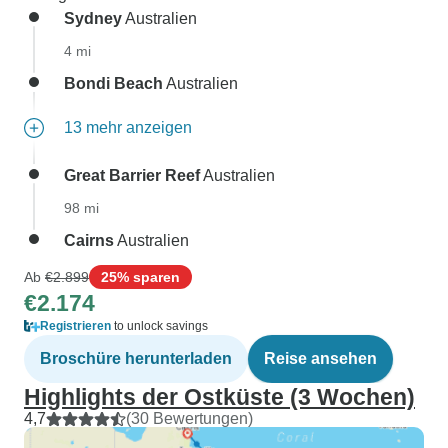
Sydney
Australien
4 mi
Bondi Beach
Australien
13 mehr anzeigen
Great Barrier Reef
Australien
98 mi
Cairns
Australien
Ab
€2.899
25% sparen
€2.174
Registrieren
to unlock savings
Broschüre herunterladen
Reise ansehen
Highlights der Ostküste (3 Wochen)
4,7
(30 Bewertungen)