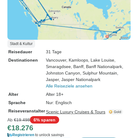
Stadt & Kultur
Reisedauer
31 Tage
Destinationen
Vancouver
, Kamloops
, Lake Louise
,
Smaragdsee
, Banff
, Banff Nationalpark
,
Johnston Canyon
, Sulphur Mountain
,
Jasper
, Jasper Nationalpark
Alle Reiseziele ansehen
Alter
Alter 18+
Sprache
Nur: Englisch
Reiseveranstalter
Scenic Luxury Cruises & Tours
Ab
€19.498
6% sparen
€18.276
Registrieren
to unlock savings