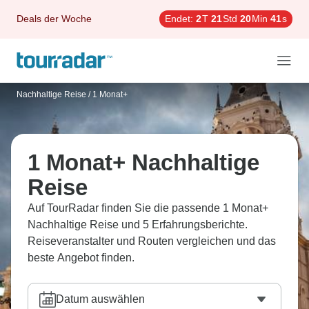
Deals der Woche
Endet:
2
T
21
Std
20
Min
40
s
Nachhaltige Reise
/
1 Monat+
1 Monat+ Nachhaltige
Reise
Auf TourRadar finden Sie die passende 1 Monat+
Nachhaltige Reise und 5 Erfahrungsberichte.
Reiseveranstalter und Routen vergleichen und das
beste Angebot finden.
Datum auswählen