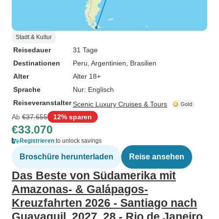
Stadt & Kultur
Reisedauer
31 Tage
Destinationen
Peru
, Argentinien
, Brasilien
Alter
Alter 18+
Sprache
Nur: Englisch
Reiseveranstalter
Scenic Luxury Cruises & Tours
Ab
€37.655
12% sparen
€33.070
Registrieren
to unlock savings
Broschüre herunterladen
Reise ansehen
Das Beste von Südamerika mit
Amazonas- & Galápagos-
Kreuzfahrten 2026 - Santiago nach
Guayaquil, 2027, 28 - Rio de Janeiro