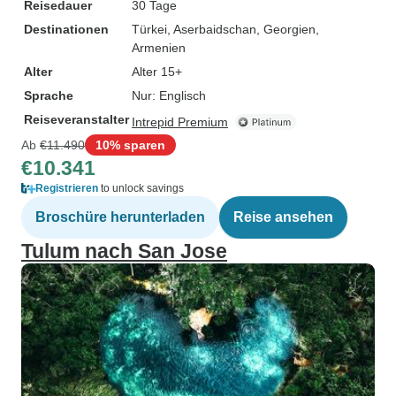
Reisedauer
30 Tage
Destinationen
Türkei
, Aserbaidschan
, Georgien
,
Armenien
Alter
Alter 15+
Sprache
Nur: Englisch
Reiseveranstalter
Intrepid Premium
Ab
€11.490
10% sparen
€10.341
Registrieren
to unlock savings
Broschüre herunterladen
Reise ansehen
Tulum nach San Jose