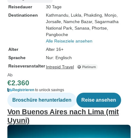
Reisedauer
30 Tage
Destinationen
Kathmandu
, Lukla
, Phakding
, Monjo
,
Jorsalle
, Namche Bazar
, Sagarmatha
National Park
, Sanasa
, Phortse
,
Pangboche
Alle Reiseziele ansehen
Alter
Alter 16+
Sprache
Nur: Englisch
Reiseveranstalter
Intrepid Travel
Ab
€2.360
Registrieren
to unlock savings
Broschüre herunterladen
Reise ansehen
Von Buenos Aires nach Lima (mit
Uyuni)