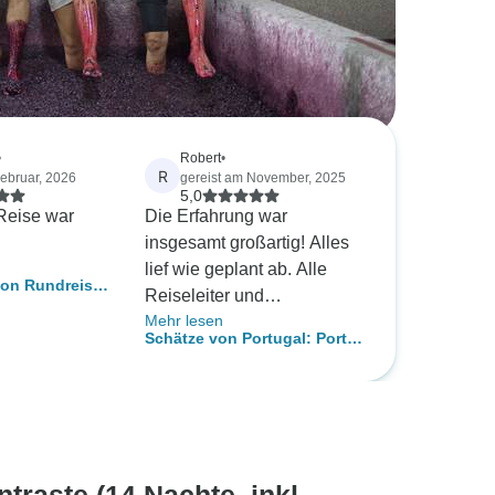
•
Robert
•
R
Februar, 2026
gereist am November, 2025
5,0
Reise war
Die Erfahrung war
insgesamt großartig! Alles
lief wie geplant ab. Alle
bon Rundreise
Reiseleiter und
vora und
Mehr lesen
Transporteure waren
age in Portugal
Schätze von Portugal: Porto
pünktlich da und waren
und Douro-Tal inkl. Douro-
sachkundig und hilfsbereit.
Führung - 5 Tage