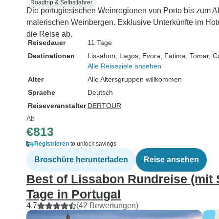
Roadtrip & Selbstfahrer
Die portugiesischen Weinregionen von Porto bis zum Ale
malerischen Weinbergen. Exklusive Unterkünfte im Hot
die Reise ab.
Reisedauer
11 Tage
Destinationen
Lissabon
, Lagos
, Evora
, Fatima
, Tomar
, C
Alle Reiseziele ansehen
Alter
Alle Altersgruppen willkommen
Sprache
Deutsch
Reiseveranstalter
DERTOUR
Ab
€813
Registrieren
to unlock savings
Broschüre herunterladen
Reise ansehen
Best of Lissabon Rundreise (mit 
Tage in Portugal
4,7
(42 Bewertungen)