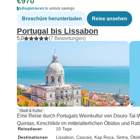
€970
Registrieren
to unlock savings
Broschüre herunterladen
Reise ansehen
Portugal bis Lissabon
5,0
(7 Bewertungen)
Stadt & Kultur
Eine Reise durch Portugals Weinkultur von Douro-Tal-We
Quintas, Kirschlikör im mittelalterlichen Óbidos und R
Reisedauer
10 Tage
Destinationen
Lissabon
, Cascais
, Kap Roca
, Sintra
, Óbi