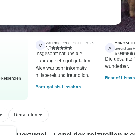
Marliza
•
gereist am Juni, 2026
ANNMARIE
M
A
5,0
gereist am 
Insgesamt hat uns die
5,0
Die gesamte 
Führung sehr gut gefallen!
wunderbar.
Alex war sehr informativ,
hilfsbereit und freundlich.
Best of Lissa
r-Reisenden
(mit Sintra, É
Portugal bis Lissabon
Cascais) - 5 T
Reisearten