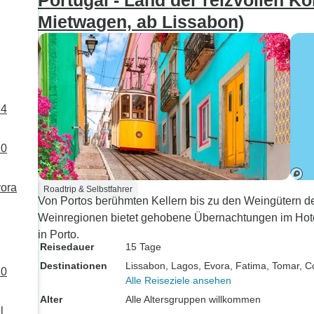
Portugal - Land der reizvollen Kon
Mietwagen, ab Lissabon)
14
10
vora
Roadtrip & Selbstfahrer
Von Portos berühmten Kellern bis zu den Weingütern de
Weinregionen bietet gehobene Übernachtungen im Hotel
in Porto.
Reisedauer
15 Tage
Destinationen
Lissabon
, Lagos
, Evora
, Fatima
, Tomar
, C
10
Alle Reiseziele ansehen
Alter
Alle Altersgruppen willkommen
l