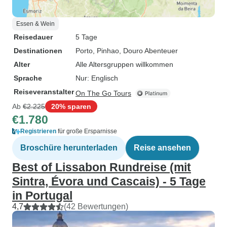
Essen & Wein
Reisedauer
5 Tage
Destinationen
Porto
, Pinhao
, Douro Abenteuer
Alter
Alle Altersgruppen willkommen
Sprache
Nur: Englisch
Reiseveranstalter
On The Go Tours
Ab
€2.225
20% sparen
€1.780
Registrieren
für große Ersparnisse
Broschüre herunterladen
Reise ansehen
Best of Lissabon Rundreise (mit
Sintra, Évora und Cascais) - 5 Tage
in Portugal
4,7
(42 Bewertungen)