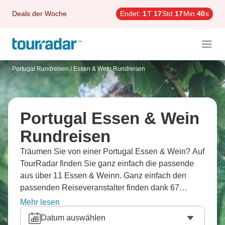
Deals der Woche
Endet:
1
T
17
Std
17
Min
39
s
Portugal Rundreisen
/
Essen & Wein Rundreisen
Portugal Essen & Wein
Rundreisen
Träumen Sie von einer Portugal Essen & Wein? Auf
TourRadar finden Sie ganz einfach die passende
aus über 11 Essen & Weinn. Ganz einfach den
passenden Reiseveranstalter finden dank 67
Erfahrungsberichten.
Mehr lesen
Datum auswählen