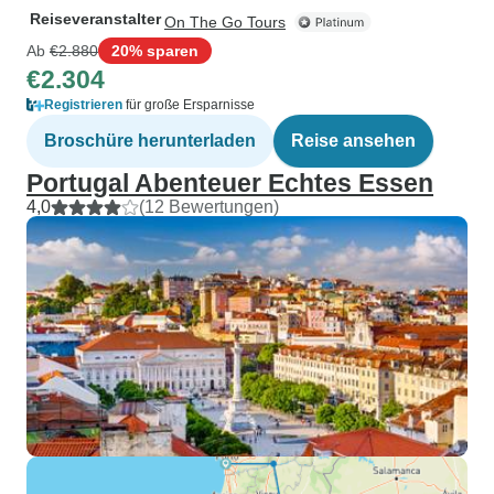
Reiseveranstalter
On The Go Tours
Ab
€2.880
20% sparen
€2.304
Registrieren
für große Ersparnisse
Broschüre herunterladen
Reise ansehen
Portugal Abenteuer Echtes Essen
4,0
(12 Bewertungen)