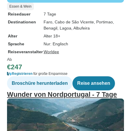
Essen & Wein
Reisedauer
7 Tage
Destinationen
Faro
, Cabo de São Vicente
, Portimao
,
Benagil
, Lagoa
, Albufeira
Alter
Alter 18+
Sprache
Nur: Englisch
Reiseveranstalter
Worldee
Ab
€247
Registrieren
für große Ersparnisse
Broschüre herunterladen
Reise ansehen
Wunder von Nordportugal - 7 Tage