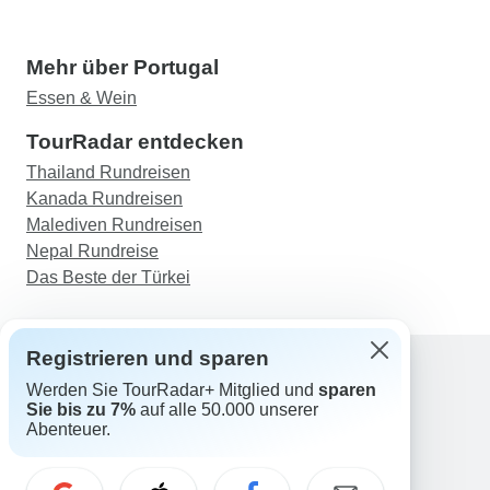
Mehr über Portugal
Essen & Wein
TourRadar entdecken
Thailand Rundreisen
Kanada Rundreisen
Malediven Rundreisen
Nepal Rundreise
Das Beste der Türkei
Registrieren und sparen
Werden Sie TourRadar+ Mitglied und
sparen
Support
Sie bis zu 7%
auf alle 50.000 unserer
Kontakt
Abenteuer.
Deutschland +49 157 3599 5047
Österreich +43 720 116651