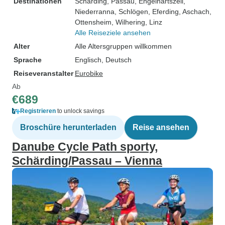
Destinationen
Schärding
, Passau
, Engelhartszell
,
Niederranna
, Schlögen
, Eferding
, Aschach
,
Ottensheim
, Wilhering
, Linz
Alle Reiseziele ansehen
Alter
Alle Altersgruppen willkommen
Sprache
Englisch, Deutsch
Reiseveranstalter
Eurobike
Ab
€689
Registrieren
to unlock savings
Broschüre herunterladen
Reise ansehen
Danube Cycle Path sporty,
Schärding/Passau – Vienna