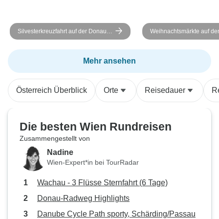
Silvesterkreuzfahrt auf der Donau -
Weihnachtsmärkte auf de
AMADEUS Imperial (Passau -
MS Fidelio
Passau)
Mehr ansehen
Österreich Überblick
Orte
Reisedauer
R
Die besten Wien Rundreisen
Zusammengestellt von
Nadine
Wien-Expert*in bei TourRadar
Wachau - 3 Flüsse Sternfahrt (6 Tage)
Donau-Radweg Highlights
Danube Cycle Path sporty, Schärding/Passau