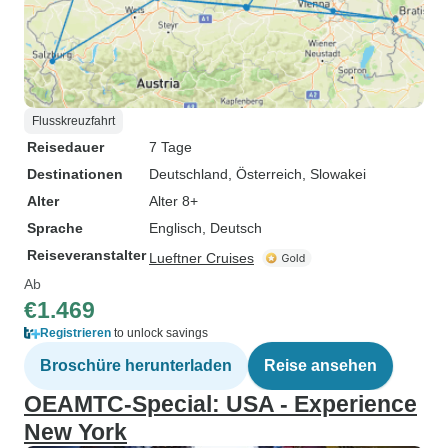
Flusskreuzfahrt
Reisedauer
7 Tage
Destinationen
Deutschland
, Österreich
, Slowakei
Alter
Alter 8+
Sprache
Englisch, Deutsch
Reiseveranstalter
Lueftner Cruises
Ab
€1.469
Registrieren
to unlock savings
Broschüre herunterladen
Reise ansehen
OEAMTC-Special: USA - Experience
New York