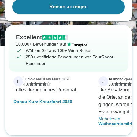
Reisen anzeigen
Excellent
10.000+ Bewertungen auf
Wählen Sie aus 100+ Wien Reisen
250+ verifizierte Bewertungen von TourRadar-
Reisenden
Lucio
•
gereist am März, 2026
Jesmond
•
gereis
L
J
4,0
5,0
Tolles, freundliches Personal.
Die Besatzung wa
die Orte, an dene
Donau Kurz-Kreuzfahrt 2026
gingen, waren alle g
Essen war gut mi
Mehr lesen
Service, die Gesa
Weihnachtsmärkte
Tour war sehr gut. De
Arena Wien - Wien
Zimmerservice wa