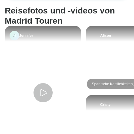
konnte.
Reisefotos und -videos von
Madrid Touren
J
Jennifer
Alison
Spanische Köstlichkeiten,
ab Madrid
Cristy