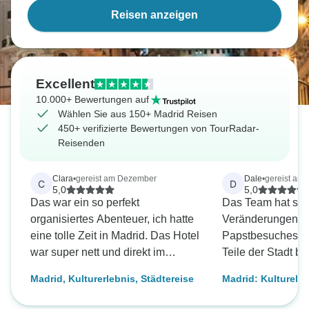
Reisen anzeigen
Excellent
10.000+ Bewertungen auf
Wählen Sie aus 150+ Madrid Reisen
450+ verifizierte Bewertungen von TourRadar-
Reisenden
Clara
•
gereist am Dezember
Dale
•
gereist am 
C
D
5,0
5,0
Das war ein so perfekt
Das Team hat sich
organisiertes Abenteuer, ich hatte
Veränderungen a
eine tolle Zeit in Madrid. Das Hotel
Papstbesuches ein
war super nett und direkt im
Teile der Stadt be
Zentrum gelegen, so dass man
trotzdem viel seh
Madrid, Kulturerlebnis, Städtereise
Madrid: Kulturelle
alle Sehenswürdigkeiten und
Das Team war sehr
Toledo Halbtagest
coolen Viertel zu Fuß erreichen