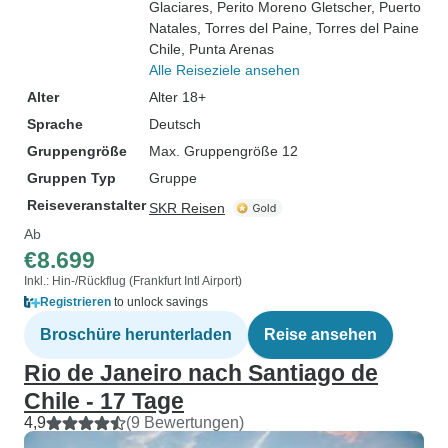
Glaciares
, Perito Moreno Gletscher
, Puerto
Natales
, Torres del Paine
, Torres del Paine
Chile
, Punta Arenas
Alle Reiseziele ansehen
Alter
Alter 18+
Sprache
Deutsch
Gruppengröße
Max. Gruppengröße 12
Gruppen Typ
Gruppe
Reiseveranstalter
SKR Reisen
Ab
€8.699
Inkl.: Hin-/Rückflug (Frankfurt Intl Airport)
Registrieren
to unlock savings
Broschüre herunterladen
Reise ansehen
Rio de Janeiro nach Santiago de
Chile - 17 Tage
4,9
(9 Bewertungen)