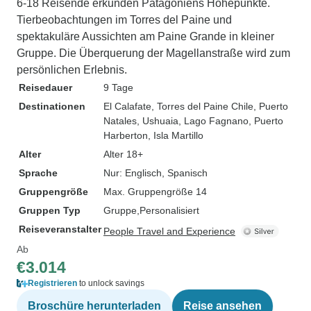
6-18 Reisende erkunden Patagoniens Höhepunkte.
Tierbeobachtungen im Torres del Paine und
spektakuläre Aussichten am Paine Grande in kleiner
Gruppe. Die Überquerung der Magellanstraße wird zum
persönlichen Erlebnis.
Reisedauer
9 Tage
Destinationen
El Calafate
, Torres del Paine Chile
, Puerto
Natales
, Ushuaia
, Lago Fagnano
, Puerto
Harberton
, Isla Martillo
Alter
Alter 18+
Sprache
Nur: Englisch, Spanisch
Gruppengröße
Max. Gruppengröße 14
Gruppen Typ
Gruppe
Personalisiert
Reiseveranstalter
People Travel and Experience
Ab
€3.014
Registrieren
to unlock savings
Broschüre herunterladen
Reise ansehen