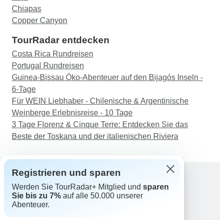
Chiapas
Copper Canyon
TourRadar entdecken
Costa Rica Rundreisen
Portugal Rundreisen
Guinea-Bissau Öko-Abenteuer auf den Bijagós Inseln -
6-Tage
Für WEIN Liebhaber - Chilenische & Argentinische
Weinberge Erlebnisreise - 10 Tage
3 Tage Florenz & Cinque Terre: Entdecken Sie das
Beste der Toskana und der italienischen Riviera
Registrieren und sparen
Werden Sie TourRadar+ Mitglied und
sparen
Support
Sie bis zu 7%
auf alle 50.000 unserer
Kontakt
Abenteuer.
Deutschland +49 157 3599 5047