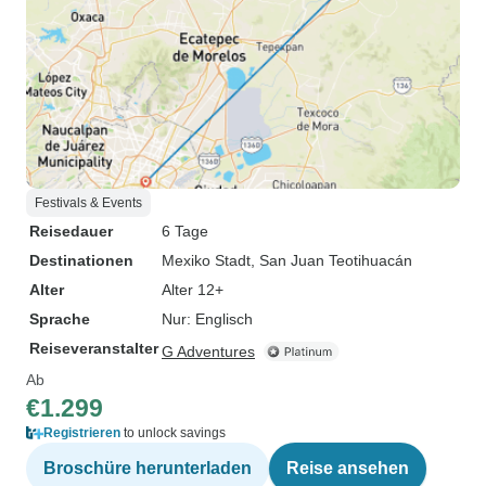
Festivals & Events
Reisedauer
6 Tage
Destinationen
Mexiko Stadt
, San Juan Teotihuacán
Alter
Alter 12+
Sprache
Nur: Englisch
Reiseveranstalter
G Adventures
Ab
€1.299
Registrieren
to unlock savings
Broschüre herunterladen
Reise ansehen