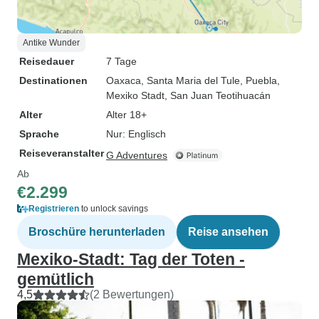
Antike Wunder
Reisedauer
7 Tage
Destinationen
Oaxaca
, Santa Maria del Tule
, Puebla
,
Mexiko Stadt
, San Juan Teotihuacán
Alter
Alter 18+
Sprache
Nur: Englisch
Reiseveranstalter
G Adventures
Ab
€2.299
Registrieren
to unlock savings
Broschüre herunterladen
Reise ansehen
Mexiko-Stadt: Tag der Toten -
gemütlich
4,5
(2 Bewertungen)