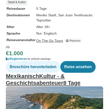
Stadt & Kultur
Reisedauer
5 Tage
Destinationen
Mexiko Stadt
, San Juan Teotihuacán
,
Tepoztlan
Alter
Alter 18+
Sprache
Nur: Englisch
Reiseveranstalter
On The Go Tours
Ab
€1.000
Registrieren
to unlock savings
Broschüre herunterladen
Reise ansehen
MexikanischKultur - &
Geschichtsabenteuer8 Tage