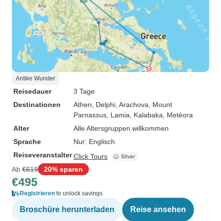
Antike Wunder
Reisedauer
3 Tage
Destinationen
Athen
, Delphi
, Arachova
, Mount
Parnassus
, Lamia
, Kalabaka
, Metéora
Alter
Alle Altersgruppen willkommen
Sprache
Nur: Englisch
Reiseveranstalter
Click Tours
Ab
€619
20% sparen
€495
Registrieren
to unlock savings
Broschüre herunterladen
Reise ansehen