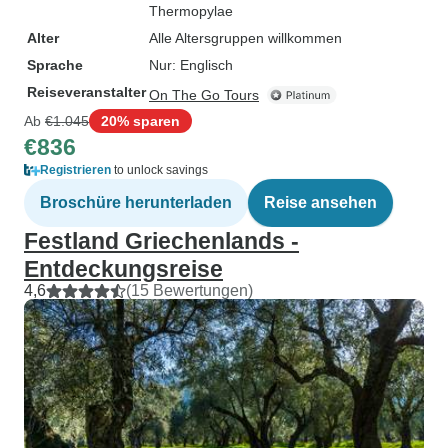
Thermopylae
Alter
Alle Altersgruppen willkommen
Sprache
Nur: Englisch
Reiseveranstalter
On The Go Tours
Ab
€1.045
20% sparen
€836
Registrieren
to unlock savings
Broschüre herunterladen
Reise ansehen
Festland Griechenlands -
Entdeckungsreise
4,6
(15 Bewertungen)