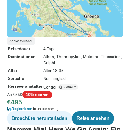
Antike Wunder
Reisedauer
4 Tage
Destinationen
Athen
, Thermopylae
, Meteora, Thessalien
,
Delphi
Alter
Alter 18-35
Sprache
Nur: Englisch
Reiseveranstalter
Contiki
Ab
€550
10% sparen
€495
Registrieren
to unlock savings
Broschüre herunterladen
Reise ansehen
Mamma Mia! Here We Go Again: Ein