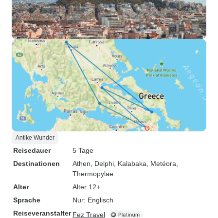
Antike Wunder
Reisedauer
5 Tage
Destinationen
Athen
, Delphi
, Kalabaka
, Metéora
,
Thermopylae
Alter
Alter 12+
Sprache
Nur: Englisch
Reiseveranstalter
Fez Travel