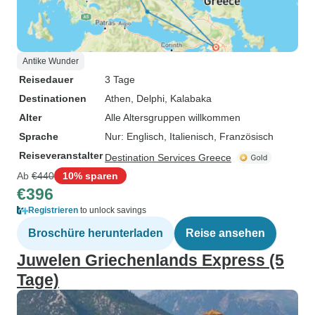
Antike Wunder
Reisedauer
3 Tage
Destinationen
Athen
, Delphi
, Kalabaka
Alter
Alle Altersgruppen willkommen
Sprache
Nur: Englisch, Italienisch, Französisch
Reiseveranstalter
Destination Services Greece
Ab
€440
10% sparen
€396
Registrieren
to unlock savings
Broschüre herunterladen
Reise ansehen
Juwelen Griechenlands Express (5
Tage)