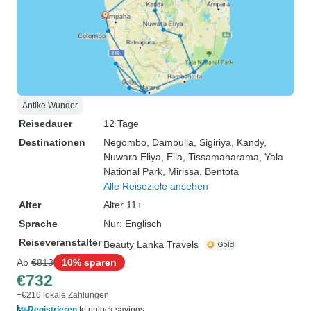
Antike Wunder
Reisedauer
12 Tage
Destinationen
Negombo
, Dambulla
, Sigiriya
, Kandy
,
Nuwara Eliya
, Ella
, Tissamaharama
, Yala
National Park
, Mirissa
, Bentota
Alle Reiseziele ansehen
Alter
Alter 11+
Sprache
Nur: Englisch
Reiseveranstalter
Beauty Lanka Travels
Ab
€813
10% sparen
€732
+€216 lokale Zahlungen
Registrieren
to unlock savings