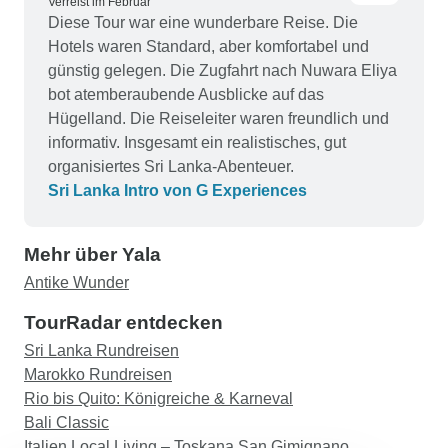
Verreist im Februar
empfehlen würde, da er ein echtes Juwel ist und
Diese Tour war eine wunderbare Reise. Die
die Mönche so gastfreundlich waren. Ein großes
Hotels waren Standard, aber komfortabel und
Dankeschön an Jayalath, der unsere Tour zu
günstig gelegen. Die Zugfahrt nach Nuwara Eliya
einem so reibungslosen und schönen Erlebnis
bot atemberaubende Ausblicke auf das
gemacht hat, und an Beauty Lanka Travels, die
Hügelland. Die Reiseleiter waren freundlich und
die Tour organisiert haben. Wir werden uns nach
informativ. Insgesamt ein realistisches, gut
weiteren Ihrer Touren umsehen, da wir planen,
organisiertes Sri Lanka-Abenteuer.
nächstes Jahr den Norden und Osten dieses
Sri Lanka Intro von G Experiences
wunderbaren Landes zu besuchen.
Mehr über Yala
Antike Wunder
TourRadar entdecken
Sri Lanka Rundreisen
Marokko Rundreisen
Rio bis Quito: Königreiche & Karneval
Bali Classic
Italien Local Living – Toskana San Gimignano