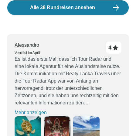
Alle 38 Rundreisen ansehen
Alessandro
4
Verreist im April
Es ist das erste Mal, dass ich Tour Radar und
eine lokale Agentur für eine Auslandsreise nutze.
Die Kommunikation mit Beaty Lanka Travels über
die Tour Radar App war von Anfang an
hervorragend, trotz der unterschiedlichen
Zeitzonen, und sie haben uns rechtzeitig mit den
relevanten Informationen zu den
Reisevorbereitungen versorgt. Die Tour war
Mehr anzeigen
großartig, wir haben alles besichtigt, was im
Reiseplan aufgeführt war, was uns sehr gut
gefallen hat und wir haben auch eine optionale