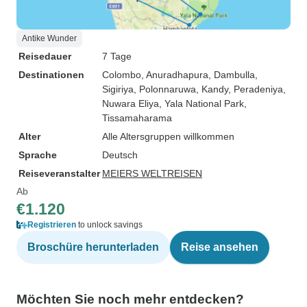
Antike Wunder
Reisedauer
7 Tage
Destinationen
Colombo
, Anuradhapura
, Dambulla
,
Sigiriya
, Polonnaruwa
, Kandy
, Peradeniya
,
Nuwara Eliya
, Yala National Park
,
Tissamaharama
Alter
Alle Altersgruppen willkommen
Sprache
Deutsch
Reiseveranstalter
MEIERS WELTREISEN
Ab
€1.120
Registrieren
to unlock savings
Broschüre herunterladen
Reise ansehen
Möchten Sie noch mehr entdecken?