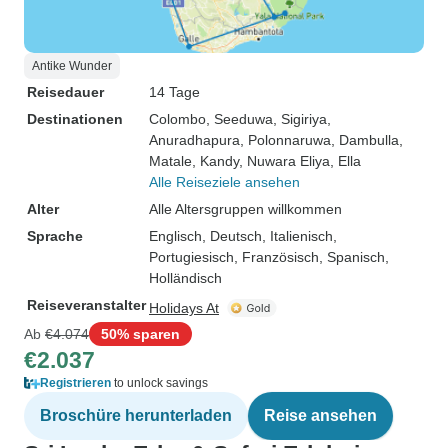
Antike Wunder
Reisedauer
14 Tage
Destinationen
Colombo
, Seeduwa
, Sigiriya
,
Anuradhapura
, Polonnaruwa
, Dambulla
,
Matale
, Kandy
, Nuwara Eliya
, Ella
Alle Reiseziele ansehen
Alter
Alle Altersgruppen willkommen
Sprache
Englisch, Deutsch, Italienisch,
Portugiesisch, Französisch, Spanisch,
Holländisch
Reiseveranstalter
Holidays At
Ab
€4.074
50% sparen
€2.037
Registrieren
to unlock savings
Broschüre herunterladen
Reise ansehen