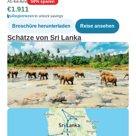
Ab
€3.822
50% sparen
€1.911
Registrieren
to unlock savings
Broschüre herunterladen
Reise ansehen
Schätze von Sri Lanka