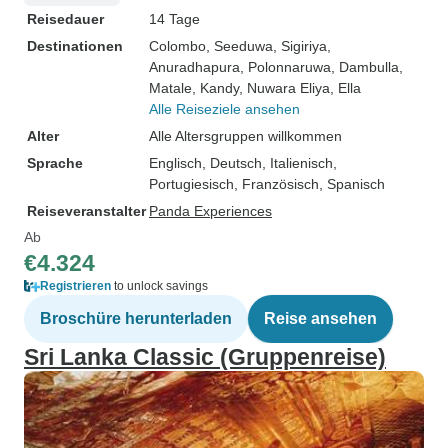
Reisedauer
14 Tage
Destinationen
Colombo
, Seeduwa
, Sigiriya
,
Anuradhapura
, Polonnaruwa
, Dambulla
,
Matale
, Kandy
, Nuwara Eliya
, Ella
Alle Reiseziele ansehen
Alter
Alle Altersgruppen willkommen
Sprache
Englisch, Deutsch, Italienisch,
Portugiesisch, Französisch, Spanisch
Reiseveranstalter
Panda Experiences
Ab
€4.324
Registrieren
to unlock savings
Broschüre herunterladen
Reise ansehen
Sri Lanka Classic (Gruppenreise)