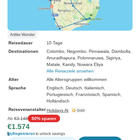
Antike Wunder
Reisedauer
10 Tage
Destinationen
Colombo
, Negombo
, Pinnawala
, Dambulla
,
Anuradhapura
, Polonnaruwa
, Sigiriya
,
Matale
, Kandy
, Nuwara Eliya
Alle Reiseziele ansehen
Alter
Alle Altersgruppen willkommen
Sprache
Englisch, Deutsch, Italienisch,
Portugiesisch, Französisch, Spanisch,
Holländisch
Reiseveranstalter
Holidays At
Ab
€3.148
50% sparen
€1.574
Registrieren
to unlock savings