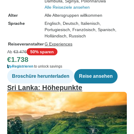
Dambulla
, Sigiriya
, Polonnaruwa
Alle Reiseziele ansehen
Alter
Alle Altersgruppen willkommen
Sprache
Englisch, Deutsch, Italienisch,
Portugiesisch, Französisch, Spanisch,
Holländisch, Russisch
Reiseveranstalter
G Experiences
Ab
€3.476
50% sparen
€1.738
Registrieren
to unlock savings
Broschüre herunterladen
Reise ansehen
Sri Lanka: Höhepunkte