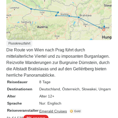
Flusskreuzfahrt
Die Route von Wien nach Prag führt durch
mittelalterliche Viertel und zu imposanten Burganlagen.
Reizvolle Wanderungen zur Burgruine Dürnstein, durch
die Altstadt Bratislavas und auf den Gellértberg bieten
herrliche Panoramablicke.
Reisedauer
8 Tage
Destinationen
Deutschland
, Österreich
, Slowakei
, Ungarn
Alter
Alter 12+
Sprache
Nur: Englisch
Reiseveranstalter
Emerald Cruises
Ab
€4.538
9% sparen