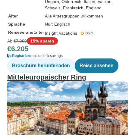
Ungarn
, Österreich
, Italien
, Vatikan
,
Schweiz
, Frankreich
, England
Alter
Alle Altersgruppen willkommen
Sprache
Nur: Englisch
Reiseveranstalter
Insight Vacations
Ab
€7.300
15% sparen
€6.205
Registrieren
to unlock savings
Broschüre herunterladen
Reise ansehen
Mitteleuropäischer Ring