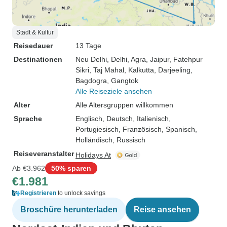
Stadt & Kultur
Reisedauer
13 Tage
Destinationen
Neu Delhi
, Delhi
, Agra
, Jaipur
, Fatehpur
Sikri
, Taj Mahal
, Kalkutta
, Darjeeling
,
Bagdogra
, Gangtok
Alle Reiseziele ansehen
Alter
Alle Altersgruppen willkommen
Sprache
Englisch, Deutsch, Italienisch,
Portugiesisch, Französisch, Spanisch,
Holländisch, Russisch
Reiseveranstalter
Holidays At
Ab
€3.962
50% sparen
€1.981
Registrieren
to unlock savings
Broschüre herunterladen
Reise ansehen