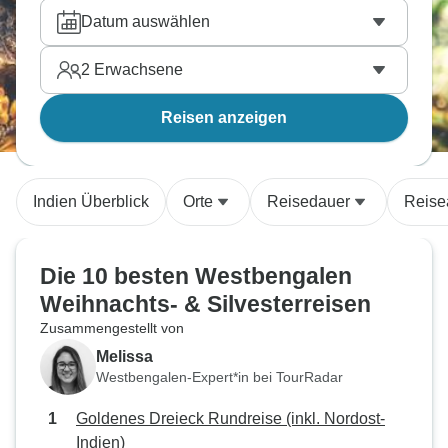
Datum auswählen
2
Erwachsene
Reisen anzeigen
Indien Überblick
Orte
Reisedauer
Reise
Die 10 besten Westbengalen
Weihnachts- & Silvesterreisen
Zusammengestellt von
Melissa
Westbengalen-Expert*in bei TourRadar
Goldenes Dreieck Rundreise (inkl. Nordost-
Indien)