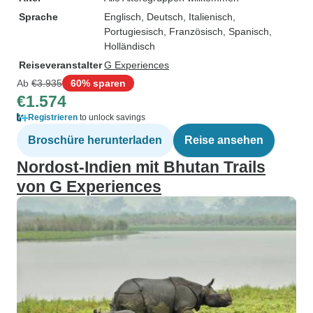
Sprache
Englisch, Deutsch, Italienisch,
Portugiesisch, Französisch, Spanisch,
Holländisch
Reiseveranstalter
G Experiences
Ab
€3.935
60% sparen
€1.574
Registrieren
to unlock savings
Broschüre herunterladen
Reise ansehen
Nordost-Indien mit Bhutan Trails
von G Experiences