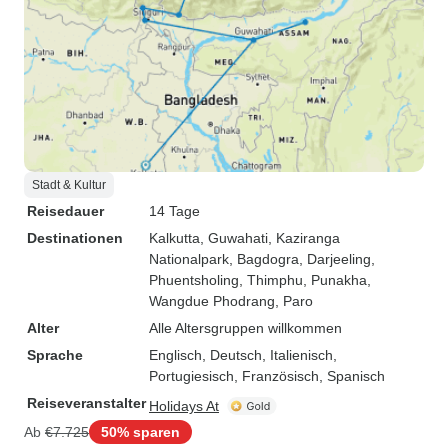
Stadt & Kultur
Reisedauer
14 Tage
Destinationen
Kalkutta
, Guwahati
, Kaziranga
Nationalpark
, Bagdogra
, Darjeeling
,
Phuentsholing
, Thimphu
, Punakha
,
Wangdue Phodrang
, Paro
Alter
Alle Altersgruppen willkommen
Sprache
Englisch, Deutsch, Italienisch,
Portugiesisch, Französisch, Spanisch
Reiseveranstalter
Holidays At
Ab
€7.725
50% sparen