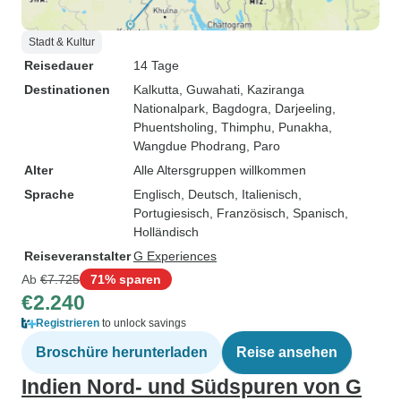
Stadt & Kultur
Reisedauer
14 Tage
Destinationen
Kalkutta
, Guwahati
, Kaziranga
Nationalpark
, Bagdogra
, Darjeeling
,
Phuentsholing
, Thimphu
, Punakha
,
Wangdue Phodrang
, Paro
Alter
Alle Altersgruppen willkommen
Sprache
Englisch, Deutsch, Italienisch,
Portugiesisch, Französisch, Spanisch,
Holländisch
Reiseveranstalter
G Experiences
Ab
€7.725
71% sparen
€2.240
Registrieren
to unlock savings
Broschüre herunterladen
Reise ansehen
Indien Nord- und Südspuren von G