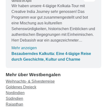
Verreist im April
Wir haben unsere 4-tägige Kolkata-Tour mit
Creative India Journey sehr genossen! Das
Programm war gut zusammengestellt und bot
eine Mischung aus kulturellen
Sehenswürdigkeiten, historischen Einblicken und
authentischen Begegnungen mit Einheimischen.
Herr Debasish war ein ausgezeichneter
Reiseleiter - kenntnisreich und einnehmend. Eine
Mehr anzeigen
fantastische Möglichkeit, in kurzer Zeit einen
Bezauberndes Kalkutta: Eine 4-tägige Reise
echten Eindruck von der Stadt der Freude zu
durch Geschichte, Kultur und Charme
bekommen.
Mehr über Westbengalen
Weihnachts- & Silvesterreise
Goldenes Dreieck
Nordindien
Südindien
Rajasthan