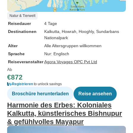
Natur & Tierwelt
Reisedauer
4 Tage
Destinationen
Kalkutta
, Howrah
, Hooghly
, Sundarbans
Nationalpark
Alter
Alle Altersgruppen willkommen
Sprache
Nur: Englisch
Reiseveranstalter
Agora Voyages OPC Pvt Ltd
Ab
€872
Registrieren
to unlock savings
Broschüre herunterladen
Reise ansehen
Harmonie des Erbes: Koloniales
Kalkutta, künstlerisches Bishnupur
& gefühlvolles Mayapur