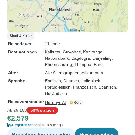
Stadt & Kultur
Reisedauer
11 Tage
Destinationen
Kalkutta
, Guwahati
, Kaziranga
Nationalpark
, Bagdogra
, Darjeeling
,
Phuentsholing
, Thimphu
, Paro
Alter
Alle Altersgruppen willkommen
Sprache
Englisch, Deutsch, Italienisch,
Portugiesisch, Französisch, Spanisch,
Holländisch
Reiseveranstalter
Holidays At
Ab
€5.158
50% sparen
€2.579
Registrieren
to unlock savings
Broschüre herunterladen
Reise ansehen