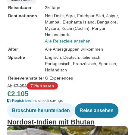
Reisedauer
25 Tage
Destinationen
Neu Delhi
, Agra
, Fatehpur Sikri
, Jaipur
,
Mumbai
, Elephanta Island
, Bangalore
,
Mysuru
, Kochi (Cochin)
, Periyar
Nationalpark
Alle Reiseziele ansehen
Alter
Alle Altersgruppen willkommen
Sprache
Englisch, Deutsch, Italienisch,
Portugiesisch, Französisch, Spanisch,
Holländisch
Reiseveranstalter
G Experiences
Ab
€7.258
71% sparen
€2.105
Registrieren
to unlock savings
Broschüre herunterladen
Reise ansehen
Nordost-Indien mit Bhutan