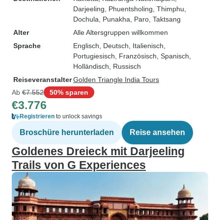
Darjeeling
, Phuentsholing
, Thimphu
,
Dochula
, Punakha
, Paro
, Taktsang
Alter
Alle Altersgruppen willkommen
Sprache
Englisch, Deutsch, Italienisch,
Portugiesisch, Französisch, Spanisch,
Holländisch, Russisch
Reiseveranstalter
Golden Triangle India Tours
Ab
€7.552
50% sparen
€3.776
Registrieren
to unlock savings
Broschüre herunterladen
Reise ansehen
Goldenes Dreieck mit Darjeeling
Trails von G Experiences