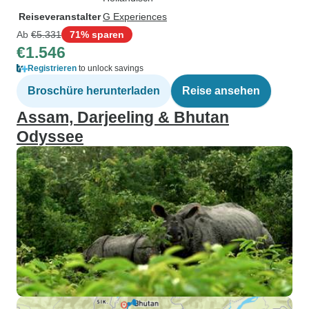
Reiseveranstalter
G Experiences
Ab
€5.331
71% sparen
€1.546
Registrieren
to unlock savings
Broschüre herunterladen
Reise ansehen
Assam, Darjeeling & Bhutan
Odyssee