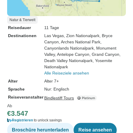
Natur & Tierwelt
Reisedauer
11 Tage
Destinationen
Las Vegas
, Zion Nationalpark
, Bryce
Canyon
, Arches National Park
,
Canyonlands Nationalpark
, Monument
Valley
, Antelope Canyon
, Grand Canyon
,
Death Valley Nationalpark
, Yosemite
Nationalpark
Alle Reiseziele ansehen
Alter
Alter 7+
Sprache
Nur: Englisch
Reiseveranstalter
Bindlestiff Tours
Ab
€3.547
Registrieren
to unlock savings
Broschüre herunterladen
Reise ansehen