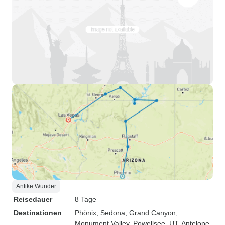
Antike Wunder
Reisedauer
8 Tage
Destinationen
Phönix
, Sedona
, Grand Canyon
,
Monument Valley
, Powellsee, UT
, Antelope