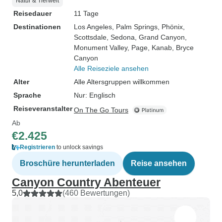
Natur & Tierwelt
Reisedauer
11 Tage
Destinationen
Los Angeles
, Palm Springs
, Phönix
,
Scottsdale
, Sedona
, Grand Canyon
,
Monument Valley
, Page
, Kanab
, Bryce
Canyon
Alle Reiseziele ansehen
Alter
Alle Altersgruppen willkommen
Sprache
Nur: Englisch
Reiseveranstalter
On The Go Tours
Ab
€2.425
Registrieren
to unlock savings
Broschüre herunterladen
Reise ansehen
Canyon Country Abenteuer
5,0
(460 Bewertungen)