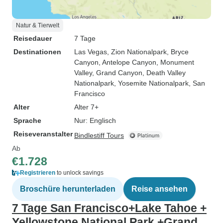
Natur & Tierwelt
Reisedauer
7 Tage
Destinationen
Las Vegas
, Zion Nationalpark
, Bryce
Canyon
, Antelope Canyon
, Monument
Valley
, Grand Canyon
, Death Valley
Nationalpark
, Yosemite Nationalpark
, San
Francisco
Alter
Alter 7+
Sprache
Nur: Englisch
Reiseveranstalter
Bindlestiff Tours
Ab
€1.728
Registrieren
to unlock savings
Broschüre herunterladen
Reise ansehen
7 Tage San Francisco+Lake Tahoe +
Yellowstone National Park +Grand