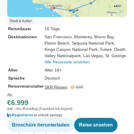
Stadt & Kultur
Reisedauer
16 Tage
Destinationen
San Francisco
, Monterey
, Morro Bay
,
Pismo Beach
, Sequoia National Park
,
Kings Canyon National Park
, Tulare
, Death
Valley Nationalpark
, Las Vegas
, St. George
Alle Reiseziele ansehen
Alter
Alter 18+
Sprache
Deutsch
Reiseveranstalter
SKR Reisen
Ab
€6.999
Inkl.: Hin-/Rückflug (Frankfurt Intl Airport)
Registrieren
to unlock savings
Broschüre herunterladen
Reise ansehen