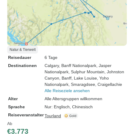
Natur & Tierwelt
Reisedauer
6 Tage
Destinationen
Calgary
, Banff Nationalpark
, Jasper
Nationalpark
, Sulphur Mountain
, Johnston
Canyon
, Banff
, Lake Louise
, Yoho
Nationalpark
, Smaragdsee
, Craigellachie
Alle Reiseziele ansehen
Alter
Alle Altersgruppen willkommen
Sprache
Nur: Englisch, Chinesisch
Reiseveranstalter
Tourland
Ab
€3.773