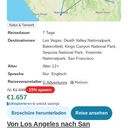
Natur & Tierwelt
Reisedauer
7 Tage
Destinationen
Las Vegas
, Death Valley Nationalpark
,
Bakersfield
, Kings Canyon National Park
,
Sequoia National Park
, Yosemite
Nationalpark
, San Francisco
Alter
Alter 12+
Sprache
Nur: Englisch
Reiseveranstalter
G Adventures
Ab
€1.949
15% sparen
€1.657
Registrieren
to unlock savings
Broschüre herunterladen
Reise ansehen
Von Los Angeles nach San