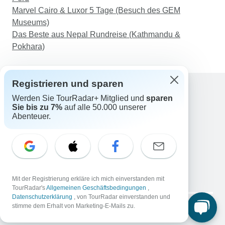
Marvel Cairo & Luxor 5 Tage (Besuch des GEM
Museums)
Das Beste aus Nepal Rundreise (Kathmandu &
Pokhara)
Registrieren und sparen
Werden Sie TourRadar+ Mitglied und
sparen
Support
Sie bis zu 7%
auf alle 50.000 unserer
Kontakt
Abenteuer.
Deutschland +49 157 3599 5047
Österreich +43 720 116651
Schweiz +41 225 183 195
E-Mail: support@tourradar.com
Sprache auswählen
Mit der Registrierung erkläre ich mich einverstanden mit
EN
DE
ES
FR
NL
TourRadar's
Allgemeinen Geschäftsbedingungen
,
Datenschutzerklärung
, von TourRadar einverstanden und
Copyright © TourRadar. Alle Rechte vorbehalten.
stimme dem Erhalt von Marketing-E-Mails zu.
Impressum
Datenschutzerklärung
Cookies
AGB