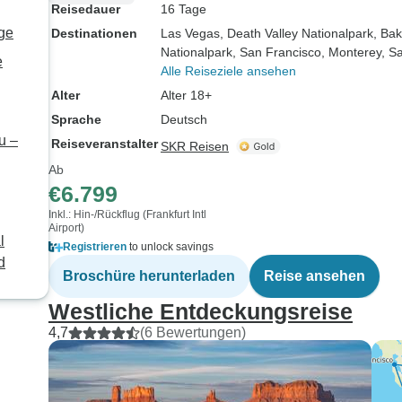
Reisedauer
16 Tage
ge
Destinationen
Las Vegas
, Death Valley Nationalpark
, Bak
Nationalpark
, San Francisco
, Monterey
, S
e
Alle Reiseziele ansehen
Alter
Alter 18+
Sprache
Deutsch
u –
Reiseveranstalter
SKR Reisen
Ab
€6.799
Inkl.: Hin-/Rückflug (Frankfurt Intl
Airport)
l
Registrieren
to unlock savings
d
Broschüre herunterladen
Reise ansehen
Westliche Entdeckungsreise
4,7
(6 Bewertungen)