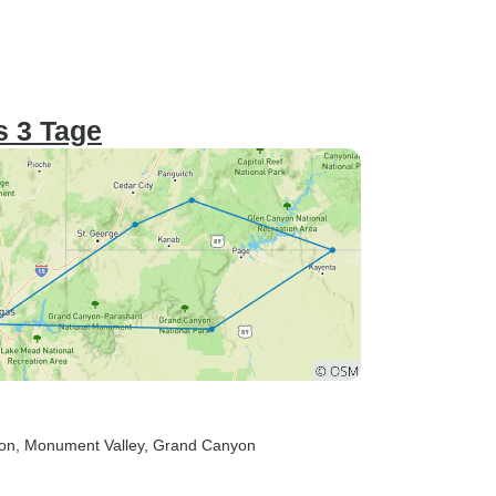
s 3 Tage
yon
, Monument Valley
, Grand Canyon