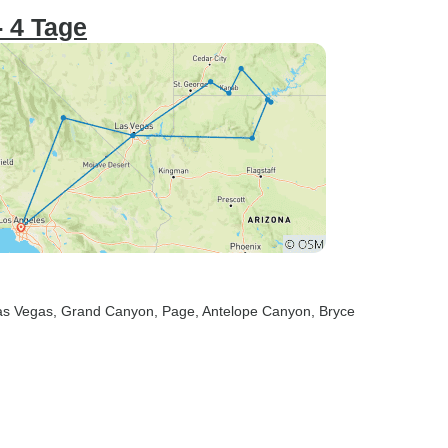
 4 Tage
as Vegas
, Grand Canyon
, Page
, Antelope Canyon
, Bryce