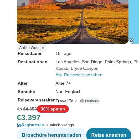
Antike Wunder
Reisedauer
15 Tage
Destinationen
Los Angeles
, San Diego
, Palm Springs
, Ph
Kanab
, Bryce Canyon
Alle Reiseziele ansehen
Alter
Alter 7+
Sprache
Nur: Englisch
Reiseveranstalter
Travel Talk
Ab
€4.853
30% sparen
€3.397
Registrieren
to unlock savings
Broschüre herunterladen
Reise ansehen