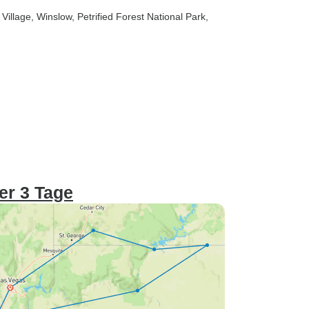
Village
, Winslow
, Petrified Forest National Park
,
er 3 Tage