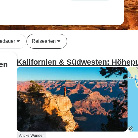
edauer
Reisearten
Kalifornien & Südwesten: Höhep
en
Antike Wunder