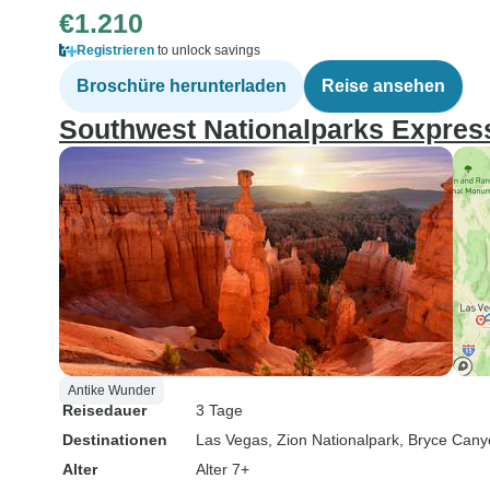
€1.210
Registrieren
to unlock savings
Broschüre herunterladen
Reise ansehen
Southwest Nationalparks Expres
Antike Wunder
Reisedauer
3 Tage
Destinationen
Las Vegas
, Zion Nationalpark
, Bryce Can
Alter
Alter 7+