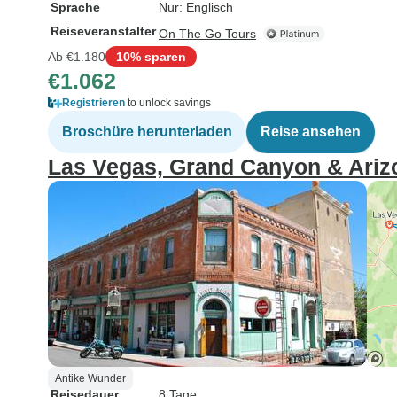
Sprache
Nur: Englisch
Reiseveranstalter
On The Go Tours
Ab
€1.180
10% sparen
€1.062
Registrieren
to unlock savings
Broschüre herunterladen
Reise ansehen
Las Vegas, Grand Canyon & Ariz
Antike Wunder
Reisedauer
8 Tage