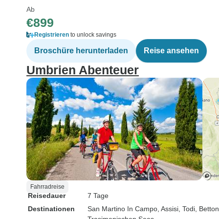
Ab
€899
Registrieren
to unlock savings
Broschüre herunterladen
Reise ansehen
Umbrien Abenteuer
Fahrradreise
Reisedauer
7 Tage
Destinationen
San Martino In Campo
, Assisi
, Todi
, Betto