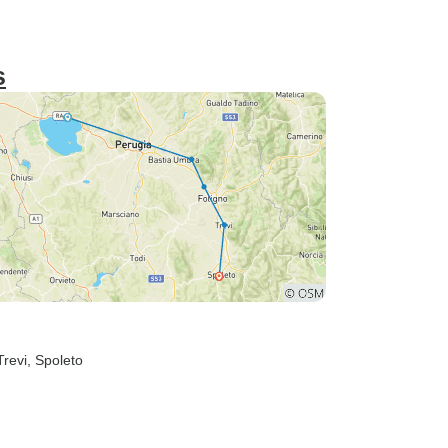
s
Trevi
, Spoleto