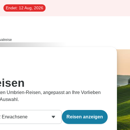
Endet:
12 Aug, 2026
vatreise
eisen
aten Umbrien-Reisen, angepasst an Ihre Vorlieben
 Auswahl.
2
Erwachsene
Reisen anzeigen