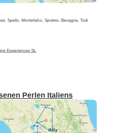
sisi
, Spello
, Montefalco
, Spoleto
, Bevagna
, Todi
ine Experiences SL
enen Perlen Italiens