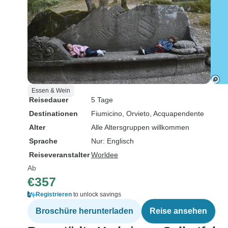
Essen & Wein
Reisedauer
5 Tage
Destinationen
Fiumicino
, Orvieto
, Acquapendente
Alter
Alle Altersgruppen willkommen
Sprache
Nur: Englisch
Reiseveranstalter
Worldee
Ab
€357
Registrieren
to unlock savings
Broschüre herunterladen
Reise ansehen