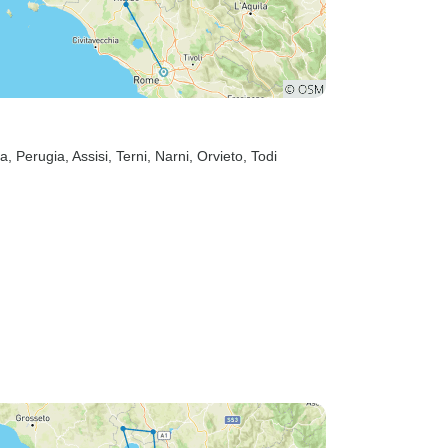
na
, Perugia
, Assisi
, Terni
, Narni
, Orvieto
, Todi