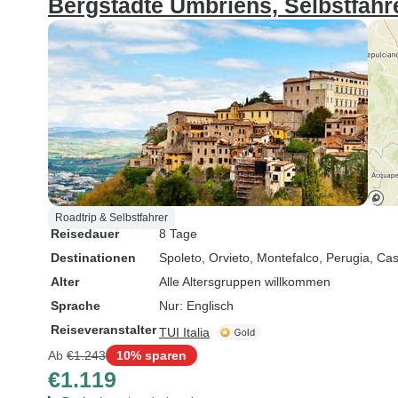
Bergstädte Umbriens, Selbstfahr
Roadtrip & Selbstfahrer
Reisedauer
8 Tage
Destinationen
Spoleto
, Orvieto
, Montefalco
, Perugia
, Cas
Alter
Alle Altersgruppen willkommen
Sprache
Nur: Englisch
Reiseveranstalter
TUI Italia
Ab
€1.243
10% sparen
€1.119