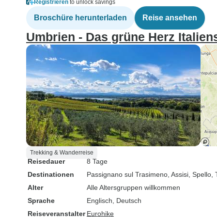
Registrieren
to unlock savings
Broschüre herunterladen
Reise ansehen
Umbrien - Das grüne Herz Italien
Trekking & Wanderreise
Reisedauer
8 Tage
Destinationen
Passignano sul Trasimeno
, Assisi
, Spello
, 
Alter
Alle Altersgruppen willkommen
Sprache
Englisch, Deutsch
Reiseveranstalter
Eurohike