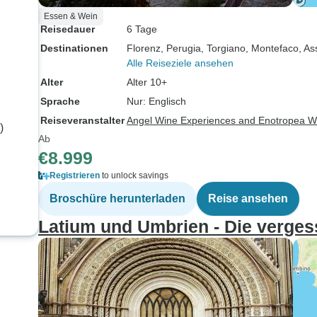
Essen & Wein
Reisedauer
6 Tage
Destinationen
Florenz
, Perugia
, Torgiano
, Montefaco
, As
Alle Reiseziele ansehen
Alter
Alter 10+
Sprache
Nur: Englisch
Reiseveranstalter
Angel Wine Experiences and Enotropea W
)
Ab
€8.999
Registrieren
to unlock savings
Broschüre herunterladen
Reise ansehen
Latium und Umbrien - Die vergess