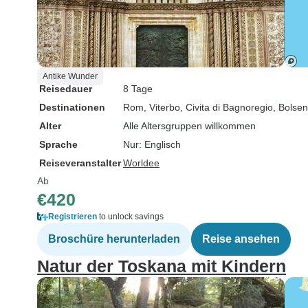
Antike Wunder
Reisedauer
8 Tage
Destinationen
Rom
, Viterbo
, Civita di Bagnoregio
, Bolse
Alter
Alle Altersgruppen willkommen
Sprache
Nur: Englisch
Reiseveranstalter
Worldee
Ab
€420
Registrieren
to unlock savings
Broschüre herunterladen
Reise ansehen
Natur der Toskana mit Kindern