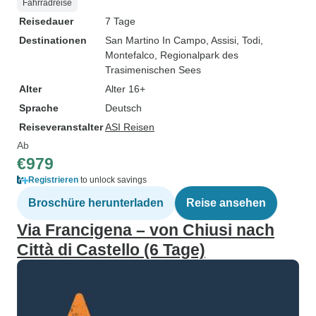
Fahrradreise
Reisedauer
7 Tage
Destinationen
San Martino In Campo
, Assisi
, Todi
,
Montefalco
, Regionalpark des
Trasimenischen Sees
Alter
Alter 16+
Sprache
Deutsch
Reiseveranstalter
ASI Reisen
Ab
€979
Registrieren
to unlock savings
Broschüre herunterladen
Reise ansehen
Via Francigena – von Chiusi nach
Città di Castello (6 Tage)