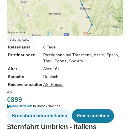
Stadt & Kultur
Reisedauer
8 Tage
Destinationen
Passignano sul Trasimeno
, Assisi
, Spello
,
Trevi
, Poreta
, Spoleto
Alter
Alter 16+
Sprache
Deutsch
Reiseveranstalter
ASI Reisen
Ab
€899
Registrieren
to unlock savings
Broschüre herunterladen
Reise ansehen
Sternfahrt Umbrien - Italiens