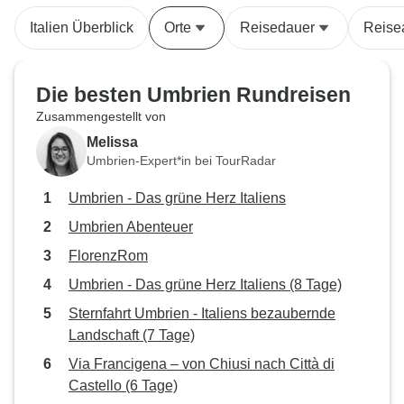
Wohnung war charmant und alles
waren fantastisch
Italien Überblick
Orte
Reisedauer
Reise
war so gut geplant und
durchdacht.
Die besten Umbrien Rundreisen
Zusammengestellt von
Melissa
Umbrien-Expert*in bei TourRadar
Umbrien - Das grüne Herz Italiens
Umbrien Abenteuer
FlorenzRom
Umbrien - Das grüne Herz Italiens (8 Tage)
Sternfahrt Umbrien - Italiens bezaubernde
Landschaft (7 Tage)
Via Francigena – von Chiusi nach Città di
Castello (6 Tage)