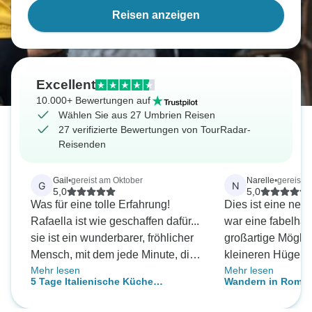
Reisen anzeigen
Excellent
10.000+ Bewertungen auf
Wählen Sie aus 27 Umbrien Reisen
27 verifizierte Bewertungen von TourRadar-
Reisenden
Gail
•
gereist am Oktober
Narelle
•
gereist 
G
N
5,0
5,0
Was für eine tolle Erfahrung!
Dies ist eine neu
Rafaella ist wie geschaffen dafür...
war eine fabelhaf
sie ist ein wunderbarer, fröhlicher
großartige Möglic
Mensch, mit dem jede Minute, die
kleineren Hügels
Mehr lesen
Mehr lesen
wir mit ihr verbrachten, so viel
als auch die bek
5 Tage Italienische Küche
Wandern in Rom, 
Spaß machte. Und natürlich
Sehenswürdigkei
Kurzurlaub in Umbrien
- Premium Abente
haben wir so viel gelernt! Die
Das Essen und di