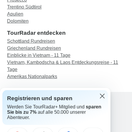
Trentino Südtirol
Apulien
Dolomiten
TourRadar entdecken
Schottland Rundreisen
Griechenland Rundreisen
Einblicke in Vietnam - 11 Tage
Vietnam, Kambodscha & Laos Entdeckungsreise - 11
Tage
Amerikas Nationalparks
Registrieren und sparen
Werden Sie TourRadar+ Mitglied und
sparen
Support
Sie bis zu 7%
auf alle 50.000 unserer
Kontakt
Abenteuer.
Deutschland +49 157 3599 5047
Österreich +43 720 116651