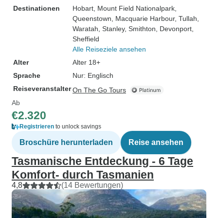
Destinationen
Hobart
, Mount Field Nationalpark
,
Queenstown
, Macquarie Harbour
, Tullah
,
Waratah
, Stanley
, Smithton
, Devonport
,
Sheffield
Alle Reiseziele ansehen
Alter
Alter 18+
Sprache
Nur: Englisch
Reiseveranstalter
On The Go Tours
Ab
€2.320
Registrieren
to unlock savings
Broschüre herunterladen
Reise ansehen
Tasmanische Entdeckung - 6 Tage
Komfort- durch Tasmanien
4,8
(14 Bewertungen)