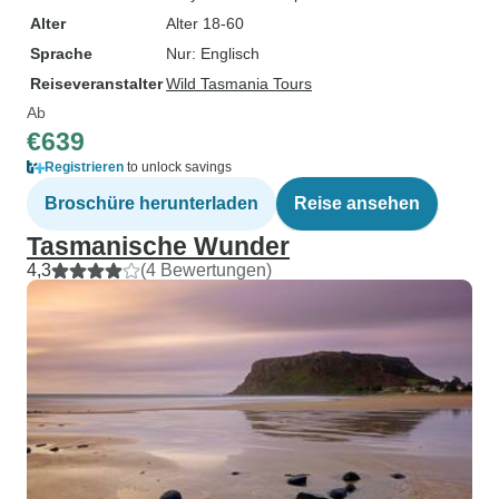
Alter
Alter 18-60
Sprache
Nur: Englisch
Reiseveranstalter
Wild Tasmania Tours
Ab
€639
Registrieren
to unlock savings
Broschüre herunterladen
Reise ansehen
Tasmanische Wunder
4,3
(4 Bewertungen)