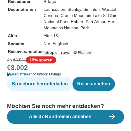
Reisedauer
9 Tage
Destinationen
Launceston
, Stanley
, Smithton
, Waratah
,
Corinna
, Cradle Mountain-Lake St Clair
National Park
, Hobart
, Port Arthur
, Hartz
Mountains National Park
Alter
Alter 15+
Sprache
Nur: Englisch
Reiseveranstalter
Intrepid Travel
Ab
€3.531
15% sparen
€3.002
Registrieren
to unlock savings
Broschüre herunterladen
Reise ansehen
Möchten Sie noch mehr entdecken?
Alle 37 Rundreisen ansehen