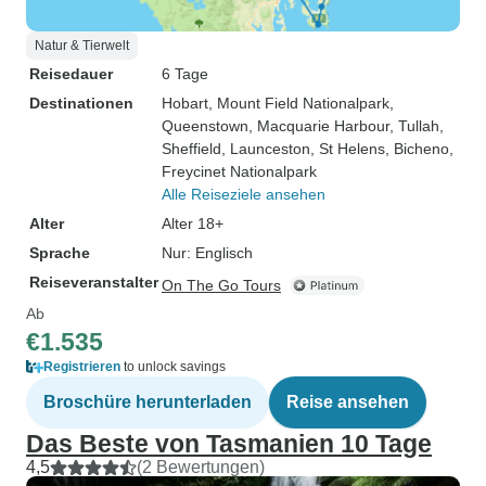
Natur & Tierwelt
Reisedauer
6 Tage
Destinationen
Hobart
, Mount Field Nationalpark
,
Queenstown
, Macquarie Harbour
, Tullah
,
Sheffield
, Launceston
, St Helens
, Bicheno
,
Freycinet Nationalpark
Alle Reiseziele ansehen
Alter
Alter 18+
Sprache
Nur: Englisch
Reiseveranstalter
On The Go Tours
Ab
€1.535
Registrieren
to unlock savings
Broschüre herunterladen
Reise ansehen
Das Beste von Tasmanien 10 Tage
4,5
(2 Bewertungen)