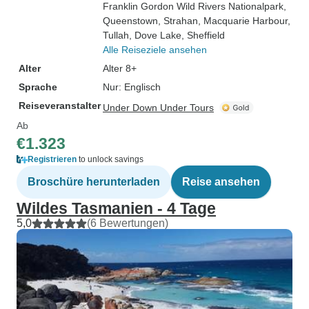
Franklin Gordon Wild Rivers Nationalpark
,
Queenstown
, Strahan
, Macquarie Harbour
,
Tullah
, Dove Lake
, Sheffield
Alle Reiseziele ansehen
Alter
Alter 8+
Sprache
Nur: Englisch
Reiseveranstalter
Under Down Under Tours
Ab
€1.323
Registrieren
to unlock savings
Broschüre herunterladen
Reise ansehen
Wildes Tasmanien - 4 Tage
5,0
(6 Bewertungen)