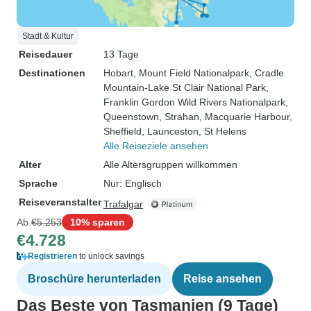
Stadt & Kultur
Reisedauer
13 Tage
Destinationen
Hobart
, Mount Field Nationalpark
, Cradle
Mountain-Lake St Clair National Park
,
Franklin Gordon Wild Rivers Nationalpark
,
Queenstown
, Strahan
, Macquarie Harbour
,
Sheffield
, Launceston
, St Helens
Alle Reiseziele ansehen
Alter
Alle Altersgruppen willkommen
Sprache
Nur: Englisch
Reiseveranstalter
Trafalgar
Ab
€5.253
10% sparen
€4.728
Registrieren
to unlock savings
Broschüre herunterladen
Reise ansehen
Das Beste von Tasmanien (9 Tage)