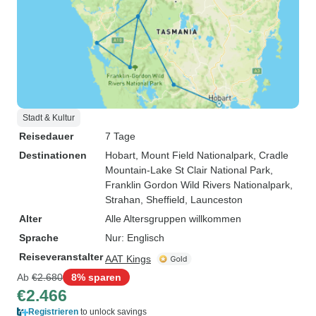
Stadt & Kultur
Reisedauer
7 Tage
Destinationen
Hobart
, Mount Field Nationalpark
, Cradle
Mountain-Lake St Clair National Park
,
Franklin Gordon Wild Rivers Nationalpark
,
Strahan
, Sheffield
, Launceston
Alter
Alle Altersgruppen willkommen
Sprache
Nur: Englisch
Reiseveranstalter
AAT Kings
Ab
€2.680
8% sparen
€2.466
Registrieren
to unlock savings