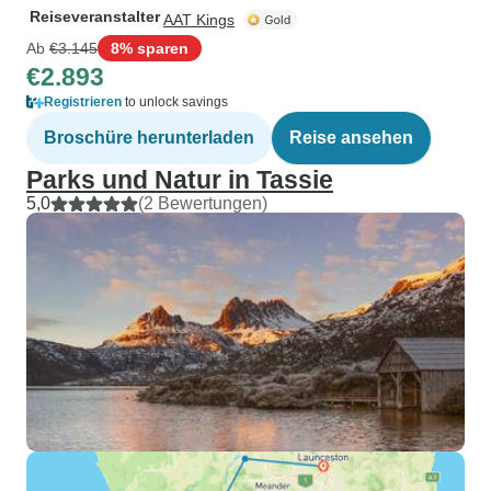
Reiseveranstalter
AAT Kings
Ab
€3.145
8% sparen
€2.893
Registrieren
to unlock savings
Broschüre herunterladen
Reise ansehen
Parks und Natur in Tassie
5,0
(2 Bewertungen)