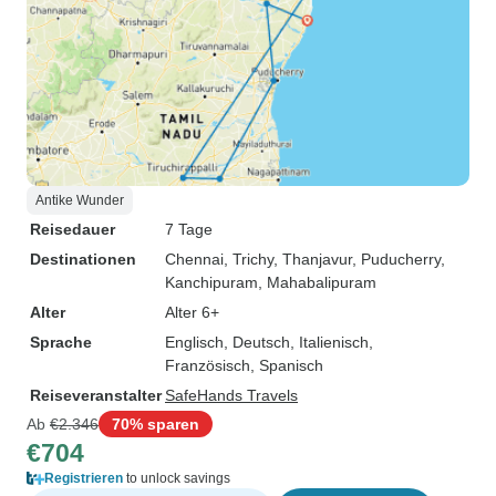
Antike Wunder
Reisedauer
7 Tage
Destinationen
Chennai
, Trichy
, Thanjavur
, Puducherry
,
Kanchipuram
, Mahabalipuram
Alter
Alter 6+
Sprache
Englisch, Deutsch, Italienisch,
Französisch, Spanisch
Reiseveranstalter
SafeHands Travels
Ab
€2.346
70% sparen
€704
Registrieren
to unlock savings