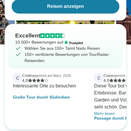
Reisen anzeigen
Excellent
10.000+ Bewertungen auf
Wählen Sie aus 150+ Tamil Nadu Reisen
150+ verifizierte Bewertungen von TourRadar-
Reisenden
Cristina
•
gereist am März, 2026
Claire
•
gereist a
C
C
4,0
4,0
Interessante Orte zu besuchen
Diese Tour bot vie
Erlebnisse. Bang
Große Tour durch Südindien
Garden und Vidh
sehr schön. Der 
Mehr lesen
die Brindavan Gä
Passage durch Ke
beeindruckend. B
Safari konnten Si