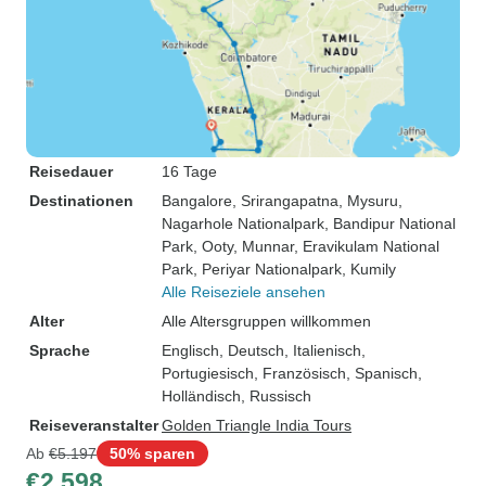
Reisedauer
16 Tage
Destinationen
Bangalore
, Srirangapatna
, Mysuru
,
Nagarhole Nationalpark
, Bandipur National
Park
, Ooty
, Munnar
, Eravikulam National
Park
, Periyar Nationalpark
, Kumily
Alle Reiseziele ansehen
Alter
Alle Altersgruppen willkommen
Sprache
Englisch, Deutsch, Italienisch,
Portugiesisch, Französisch, Spanisch,
Holländisch, Russisch
Reiseveranstalter
Golden Triangle India Tours
Ab
€5.197
50% sparen
€2.598