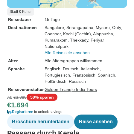
Stadt & Kultur
Reisedauer
15 Tage
Destinationen
Bangalore
, Srirangapatna
, Mysuru
, Ooty
,
Coonoor
, Kochi (Cochin)
, Alappuzha
,
Kumarakom
, Thekkady
, Periyar
Nationalpark
Alle Reiseziele ansehen
Alter
Alle Altersgruppen willkommen
Sprache
Englisch, Deutsch, Italienisch,
Portugiesisch, Französisch, Spanisch,
Holländisch, Russisch
Reiseveranstalter
Golden Triangle India Tours
Ab
€3.388
50% sparen
€1.694
Registrieren
to unlock savings
Broschüre herunterladen
Reise ansehen
Passage durch Kerala