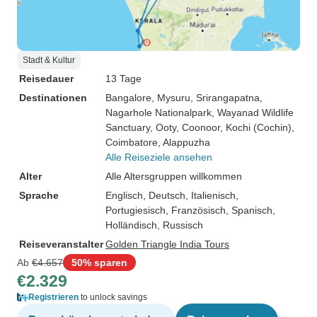
Stadt & Kultur
Reisedauer
13 Tage
Destinationen
Bangalore
, Mysuru
, Srirangapatna
,
Nagarhole Nationalpark
, Wayanad Wildlife
Sanctuary
, Ooty
, Coonoor
, Kochi (Cochin)
,
Coimbatore
, Alappuzha
Alle Reiseziele ansehen
Alter
Alle Altersgruppen willkommen
Sprache
Englisch, Deutsch, Italienisch,
Portugiesisch, Französisch, Spanisch,
Holländisch, Russisch
Reiseveranstalter
Golden Triangle India Tours
Ab
€4.657
50% sparen
€2.329
Registrieren
to unlock savings