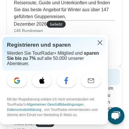
Reiseroute, Guide und Unterkünften und finden
Sie das beste Angebot für Winter aus über 147
geführten Gruppenreisen.
Dezember 2026
beliebt
146 Rundreisen
Januar 2027
145 Rundreisen
Registrieren und sparen
Februar 2027
Werden Sie TourRadar+ Mitglied und
sparen
144 Rundreisen
Sie bis zu 7%
auf alle 50.000 unserer
Abenteuer.
Frühling 2027
Träumen Sie von einer Tamil Nadu Rundreise im
Frühling? Lesen Sie 171 Erfahrungsberichte zu
Mit der Registrierung erkläre ich mich einverstanden mit
Reiseroute, Guide und Unterkünften und finden
TourRadar's
Allgemeinen Geschäftsbedingungen
,
Sie das beste Angebot für Frühling aus über 143
Datenschutzerklärung
, von TourRadar einverstanden und
stimme dem Erhalt von Marketing-E-Mails zu.
geführten Gruppenreisen.
März 2027
beliebt