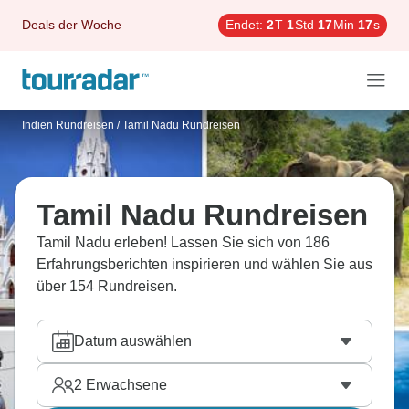
Deals der Woche
Endet:
2
T
1
Std
17
Min
15
s
Indien Rundreisen
/
Tamil Nadu Rundreisen
Tamil Nadu Rundreisen
Tamil Nadu erleben! Lassen Sie sich von 186
Erfahrungsberichten inspirieren und wählen Sie aus
über 154 Rundreisen.
Datum auswählen
2
Erwachsene