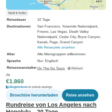
Stadt & Kultur
Reisedauer
10 Tage
Destinationen
San Francisco
, Yosemite Nationalpark
,
Fresno
, Las Vegas
, Death Valley
Nationalpark
, Cedar City
, Bryce Canyon
,
Kanab
, Page
, Grand Canyon
Alle Reiseziele ansehen
Alter
Alle Altersgruppen willkommen
Sprache
Nur: Englisch
Reiseveranstalter
On The Go Tours
Ab
€1.860
Registrieren
to unlock savings
Broschüre herunterladen
Reise ansehen
Rundreise von Los Angeles nach
Honolulu – 20 Tage