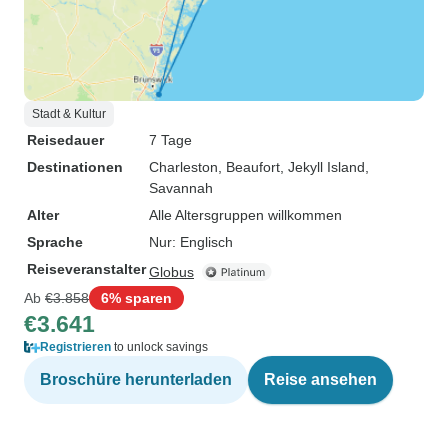
Stadt & Kultur
Reisedauer
7 Tage
Destinationen
Charleston
, Beaufort
, Jekyll Island
,
Savannah
Alter
Alle Altersgruppen willkommen
Sprache
Nur: Englisch
Reiseveranstalter
Globus
Ab
€3.858
6% sparen
€3.641
Registrieren
to unlock savings
Broschüre herunterladen
Reise ansehen