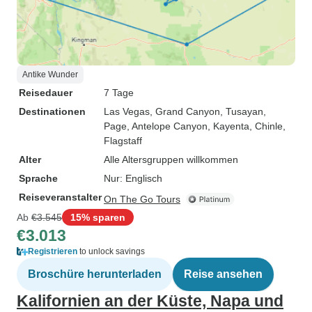
Antike Wunder
Reisedauer
7 Tage
Destinationen
Las Vegas
, Grand Canyon
, Tusayan
,
Page
, Antelope Canyon
, Kayenta
, Chinle
,
Flagstaff
Alter
Alle Altersgruppen willkommen
Sprache
Nur: Englisch
Reiseveranstalter
On The Go Tours
Ab
€3.545
15% sparen
€3.013
Registrieren
to unlock savings
Broschüre herunterladen
Reise ansehen
Kalifornien an der Küste, Napa und