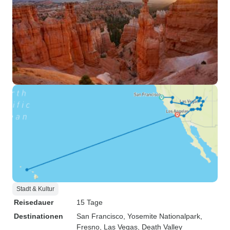
Stadt & Kultur
Reisedauer
15 Tage
Destinationen
San Francisco
, Yosemite Nationalpark
,
Fresno
, Las Vegas
, Death Valley