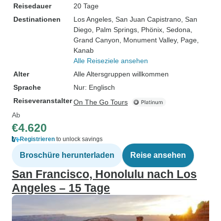
Reisedauer
20 Tage
Destinationen
Los Angeles
, San Juan Capistrano
, San
Diego
, Palm Springs
, Phönix
, Sedona
,
Grand Canyon
, Monument Valley
, Page
,
Kanab
Alle Reiseziele ansehen
Alter
Alle Altersgruppen willkommen
Sprache
Nur: Englisch
Reiseveranstalter
On The Go Tours
Ab
€4.620
Registrieren
to unlock savings
Broschüre herunterladen
Reise ansehen
San Francisco, Honolulu nach Los
Angeles – 15 Tage