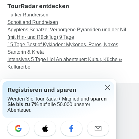
TourRadar entdecken
Türkei Rundreisen
Schottland Rundreisen
Ägyptens Schätze: Verborgene Pyramiden und der Nil
(mit Hin- und Rückflug) 9 Tage
15 Tage Best of Kykladen: Mykonos, Paros, Naxos,
Santorin & Kreta
Intensives 5 Tage Hoi An abenteuer: Kultur, Küche &
Kulturerbe
Registrieren und sparen
Werden Sie TourRadar+ Mitglied und
sparen
Support
Sie bis zu 7%
auf alle 50.000 unserer
Kontakt
Abenteuer.
Deutschland +49 157 3599 5047
Österreich +43 720 116651
Schweiz +41 225 183 195
E-Mail: support@tourradar.com