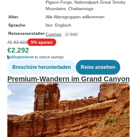
Pigeon Forge
, Nationalpark Great Smoky
Mountains
, Chattanooga
Alter
Alle Altersgruppen willkommen
Sprache
Nur: Englisch
Reiseveranstalter
Cosmos
Ab
€2.422
5% sparen
€2.292
Registrieren
to unlock savings
Broschüre herunterladen
Reise ansehen
Premium-Wandern im Grand Canyon