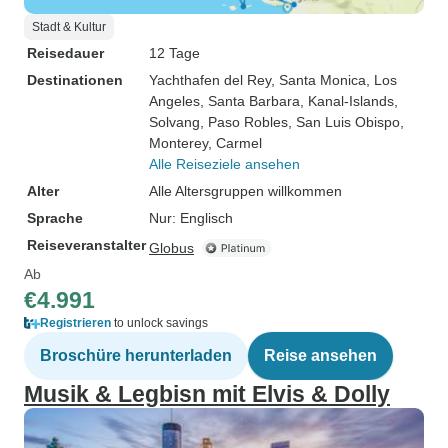
Stadt & Kultur
Reisedauer
12 Tage
Destinationen
Yachthafen del Rey
, Santa Monica
, Los
Angeles
, Santa Barbara
, Kanal-Islands
,
Solvang
, Paso Robles
, San Luis Obispo
,
Monterey
, Carmel
Alle Reiseziele ansehen
Alter
Alle Altersgruppen willkommen
Sprache
Nur: Englisch
Reiseveranstalter
Globus
Ab
€4.991
Registrieren
to unlock savings
Broschüre herunterladen
Reise ansehen
Musik & Legbisn mit Elvis & Dolly